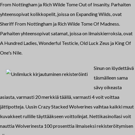
From Nottingham ja Rich Wilde Tome Out of Insanity. Parhaiten
yhteensopivat kolikkopelit, joissa on Expanding Wilds, ovat
Sheriff From Nottingham ja Rich Wilde Tome Of Madness.
Parhaiten yhteensopivat satamat, joissa on ilmaiskierroksia, ovat
A Hundred Ladies, Wonderful Testicle, Old Luck Zeus ja King Of
One's Nile.
Sinun on löydettävä
täsmälleen sama
sävy oikeasta
asiasta, varmasti 20 merkkiä täällä, varmasti 4 voit voittaa
jättipotteja. Uusin Crazy Stacked Wolverines vaihtaa kaikki muut
kuvakkeet rullille täyttääkseen voittolinjat. Nettikasinollasi voit
nauttia Wolverinesta 100 prosenttia ilmaiseksi rekisteröitymisen