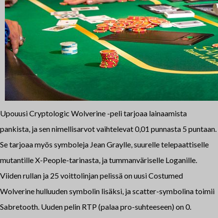
Upouusi Cryptologic Wolverine -peli tarjoaa lainaamista
pankista, ja sen nimellisarvot vaihtelevat 0,01 punnasta 5 puntaan.
Se tarjoaa myös symboleja Jean Graylle, suurelle telepaattiselle
mutantille X-People-tarinasta, ja tummanväriselle Loganille.
Viiden rullan ja 25 voittolinjan pelissä on uusi Costumed
Wolverine hulluuden symbolin lisäksi, ja scatter-symbolina toimii
Sabretooth. Uuden pelin RTP (palaa pro-suhteeseen) on 0.