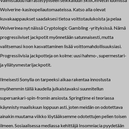
Valmistaudu harrastetyyliseen seikkailuun SkillOnNetin luomissa
Wolverine-kasinopeliautomaateissa. Katso alla olevat
kuvakaappaukset saadaksesi tietoa voittotaulukoista ja pelaa
Wolverinea nyt näissä Cryptologic Gambling -yrityksissä. Nämä
progressiiviset jackpotit myönnetään satunnaisesti, mutta
valitsemasi koon kasvattaminen lisää voittomahdollisuuksiasi.
Progressiivisia jackpotteja on kolme: uusi hahmo-, supermestari-
ja yllätysmestarijackpotit.
Ilmeisesti Sonylla on tarpeeksi aikaa rakentaa innostusta
myöhemmin tällä kaudella julkaistavaksi suunnitellun
supersankari-spin-fromin ansiosta. Springtime ei teoriassa
käynnisty maaliskuun loppuun asti, joten meidän on odotettava
ainakin muutama viikko löytääksemme odotettujen pelien toisen
ilmeen. Sosiaalisessa mediassa kehittäjä Insomniacia pyydetään