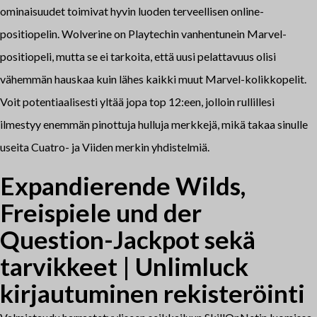
ominaisuudet toimivat hyvin luoden terveellisen online-
positiopelin. Wolverine on Playtechin vanhentunein Marvel-
positiopeli, mutta se ei tarkoita, että uusi pelattavuus olisi
vähemmän hauskaa kuin lähes kaikki muut Marvel-kolikkopelit.
Voit potentiaalisesti yltää jopa top 12:een, jolloin rullillesi
ilmestyy enemmän pinottuja hulluja merkkejä, mikä takaa sinulle
useita Cuatro- ja Viiden merkin yhdistelmiä.
Expandierende Wilds,
Freispiele und der
Question-Jackpot sekä
tarvikkeet | Unlimluck
kirjautuminen rekisteröinti