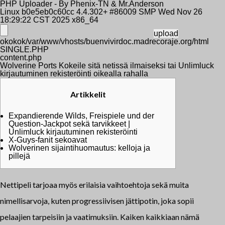
PHP Uploader - By Phenix-TN & Mr.Anderson
Linux b0e5eb0c60cc 4.4.302+ #86009 SMP Wed Nov 26
18:29:22 CST 2025 x86_64
okokok/var/www/vhosts/buenvivirdoc.madrecoraje.org/html
SINGLE.PHP
content.php
Wolverine Ports Kokeile sitä netissä ilmaiseksi tai Unlimluck
kirjautuminen rekisteröinti oikealla rahalla
Artikkelit
Expandierende Wilds, Freispiele und der
Question-Jackpot sekä tarvikkeet |
Unlimluck kirjautuminen rekisteröinti
X-Guys-fanit sekoavat
Wolverinen sijaintihuomautus: kelloja ja
pillejä
Nettipeli tarjoaa myös erilaisia ​​vaihtoehtoja sekä muita
nimellisarvoja, kuten progressiivisen jättipotin, joka sopii
pelaajien tarpeisiin ja vaatimuksiin. Kaiken kaikkiaan nämä