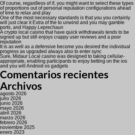
Of course, regardless of if, you might want to select these types
of proportions out of personal reputation configurations ahead
of time to relax and play
One of the most necessary standards is that you you certainly
will just clear it Extra of the to unwind and you may gamble
ports, and Happy Leprechaun
A crypto local casino that have quick withdrawals tends to be
signed up but still enjoys crappy user reviews and a poor
reputation
It is as well as a defensive become you desired the individual
progress as upgraded always also to enter sync
Sure, Midaur Local casino was designed to taking cellular-
appropriate, enabling participants to enjoy betting on the ios
and you will Android os gadgets
Comentarios recientes
Archivos
agosto 2026
julio 2026
junio 2026
mayo 2026
abril 2026
marzo 2026
febrero 2026
noviembre 2025
enero 2023