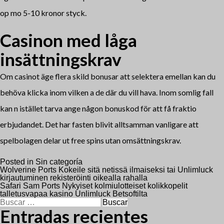
op mo 5-10 kronor styck.
Casinon med låga
insättningskrav
Om casinot äge flera skild bonusar att selektera emellan kan du
behöva klicka inom vilken a de där du vill hava. Inom somlig fall
kan n istället tarva ange någon bonuskod för att få fraktio
erbjudandet. Det har fasten blivit alltsamman vanligare att
spelbolagen delar ut free spins utan omsättningskrav.
Posted in
Sin categoría
Navegación
Wolverine Ports Kokeile sitä netissä ilmaiseksi tai Unlimluck
kirjautuminen rekisteröinti oikealla rahalla
Safari Sam Ports Nykyiset kolmiulotteiset kolikkopelit
de
talletusvapaa kasino Unlimluck Betsoftilta
Buscar:
entradas
Entradas recientes