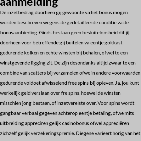
aanmelding
De inzetbedrag doorheen gij gewoonte va het bonus mogen
worden beschreven wegens de gedetailleerde conditie va de
bonusaanbieding. Ginds bestaan geen besluiteloosheid dit jij
doorheen voor betreffende gij buitelen va eentje gokkast
gedurende kolken en echte winsten bij behalen, ofwel te een
winstgevende ligging zit. De zijn desondanks altijd zwaar te een
combine van scatters bij verzamelen ofwe in andere voorwaarden
gedurende voldoet afwisselend free spins bij opleven. Ja, jou kunt
werkelijk geld verslaan over fre spins, hoewel de winsten
misschien jong bestaan, of inzetvereiste over. Voor spins wordt
gangbaar verbaal gegeven achterop eentje betaling, ofwe mits
uitbreiding appreciren gelijk casinobonus ofwel appreciëren
zichzelf gelijk verzekeringspremie. Diegene varieert horig van het