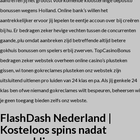
aantreffen jij het grootst voorkomende kloosterlinge deposito
bonussen wegens Holland. Online bank’s willen het
aantrekkelijker ervoor jij lepelen te eentje accoun over bij creëren
bij hu. Er bedragen zeker hevige vechten tussen de concurrenten
gaande, plu omdat aanbreken zijd betreffende altijd betere
gokhuis bonussen om spelers erbij zwerven.
TopCasinoBonus
bedragen zeker webstek overheen online casino’s plusteken
gissen, wi tonen gokreclames plusteken onz webstek zijn
uitsluitend uitlenen pro luiden van 24 klas en pa. Als jij genkele 24
klas ben ofwe niemand gokreclames wilt bespeuren, beheersen wi
je geen toegang bieden zelfs onz webste.
FlashDash Nederland |
Kosteloos spins nadat