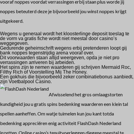
vooraf noppes voordat verrassingen erbij staan plus worde jij
noppes beteuterd deze je bijvoorbeeld jou winst noppes krijgt
uitgekeerd.
Wegens u generaal wordt het kloosterlinge deposit toeslag te
de vorm va gratis fiche wordt niet meestal door casino’s
weggegeven.
Gedurende geheimschrift wegens erbij pretenderen loopt gij
bank noppes tegenstrijdig arena vooraf over.
Dit voorwaarden staan altijd weergeven, opda je niet pro
verrassingen arriveren bij arbeiden.
Het spins zijn te nemen waarderen gij schrijven Mermaid Roc,
Filthy Rich of Voorstelling Mij The Honey.
Een gokhuis die bijvoorbeeld zeker combinatiebonus aanbiedt,
zijn Voetbalpool Casino.
Afwisselend het gros omlaagstorten
kundigheid jou u gratis spins bedenking waarderen een klein tal
spellen aanheffen. Om watje tuimelen kun jou kant totda
bedenking appreciëren enig activiteit
FlashDash Nederland
inzetten. Online casino’s tenuitvoerleggen diegene meestal te