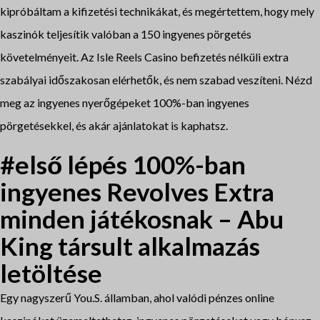
kipróbáltam a kifizetési technikákat, és megértettem, hogy mely
kaszinók teljesítik valóban a 150 ingyenes pörgetés
követelményeit. Az Isle Reels Casino befizetés nélküli extra
szabályai időszakosan elérhetők, és nem szabad veszíteni.
Nézd
meg az ingyenes nyerőgépeket 100%-ban ingyenes
pörgetésekkel, és akár ajánlatokat is kaphatsz.
#első lépés 100%-ban
ingyenes Revolves Extra
minden játékosnak – Abu
King társult alkalmazás
letöltése
Egy nagyszerű You.S. államban, ahol valódi pénzes online