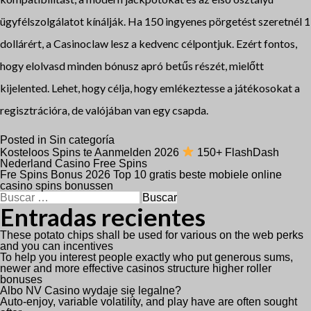
ügyfélszolgálatot kínálják. Ha 150 ingyenes pörgetést szeretnél 1
dollárért, a Casinoclaw lesz a kedvenc célpontjuk. Ezért fontos,
hogy elolvasd minden bónusz apró betűs részét, mielőtt
kijelented. Lehet, hogy célja, hogy emlékeztesse a játékosokat a
regisztrációra, de valójában van egy csapda.
Posted in
Sin categoría
Navegación
Kosteloos Spins te Aanmelden 2026
150+ FlashDash
Nederland Casino Free Spins
Fre Spins Bonus 2026 Top 10 gratis beste mobiele online
de
casino spins bonussen
Buscar:
entradas
Entradas recientes
These potato chips shall be used for various on the web perks
and you can incentives
To help you interest people exactly who put generous sums,
newer and more effective casinos structure higher roller
bonuses
Albo NV Casino wydaje się legalne?
Auto-enjoy, variable volatility, and play have are often sought