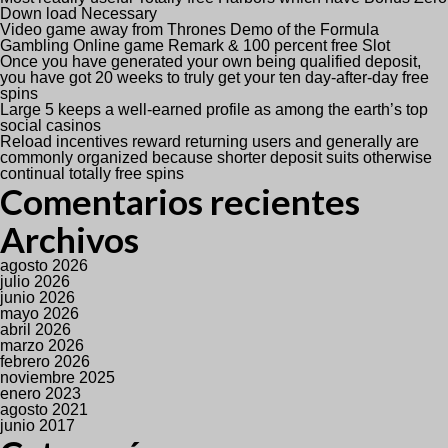
Down load Necessary
Video game away from Thrones Demo of the Formula
Gambling Online game Remark & 100 percent free Slot
Once you have generated your own being qualified deposit,
you have got 20 weeks to truly get your ten day-after-day free
spins
Large 5 keeps a well-earned profile as among the earth’s top
social casinos
Reload incentives reward returning users and generally are
commonly organized because shorter deposit suits otherwise
continual totally free spins
Comentarios recientes
Archivos
agosto 2026
julio 2026
junio 2026
mayo 2026
abril 2026
marzo 2026
febrero 2026
noviembre 2025
enero 2023
agosto 2021
junio 2017