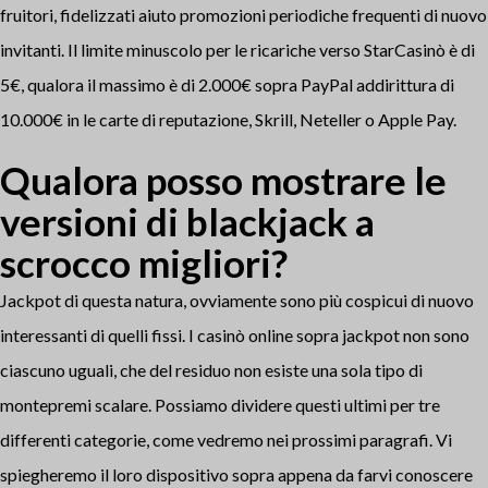
fruitori, fidelizzati aiuto promozioni periodiche frequenti di nuovo
invitanti. Il limite minuscolo per le ricariche verso StarCasinò è di
5€, qualora il massimo è di 2.000€ sopra PayPal addirittura di
10.000€ in le carte di reputazione, Skrill, Neteller o Apple Pay.
Qualora posso mostrare le
versioni di blackjack a
scrocco migliori?
Jackpot di questa natura, ovviamente sono più cospicui di nuovo
interessanti di quelli fissi. I casinò online sopra jackpot non sono
ciascuno uguali, che del residuo non esiste una sola tipo di
montepremi scalare. Possiamo dividere questi ultimi per tre
differenti categorie, come vedremo nei prossimi paragrafi. Vi
spiegheremo il loro dispositivo sopra appena da farvi conoscere