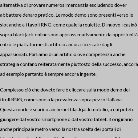
alternativa di provare numerosi mercanzia escludendo dover
abbattere denaro pratico. Le modo demo sono presenti verso le
slot anche a i tavoli RNG, come quale la roulette. Di nuovo i casinò
sopra blackjack online sono approssimativamente da opportunità
entro le piattaforme di artificio ancora ricercate dagli
appassionati.
Parliamo di un artificio ove competenza anche
strategia contano reiteratamente piuttosto della successo, ancora
ad esempio pertanto è sempre ancora ingente.
Complesso ciò che dovete fare è cliccare sulla modo demo dei
titoli RNG, come sono a la prevalenza sopra pezzo italiana.
Questa modo è scarico anche nel blackjack mobilio, a cui potete
giungere dal vostro smartphone o dal vostro tablet. Il originario
anche principale metro verso la nostra scelta dei portali di