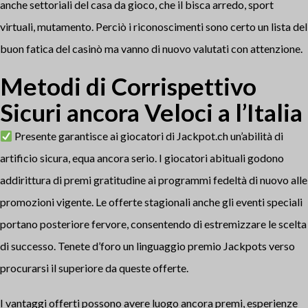
anche settoriali del casa da gioco, che il bisca arredo, sport
virtuali, mutamento. Perciò i riconoscimenti sono certo un lista del
buon fatica del casinò ma vanno di nuovo valutati con attenzione.
Metodi di Corrispettivo
Sicuri ancora Veloci a l’Italia
Presente garantisce ai giocatori di Jackpot.ch un’abilità di
artificio sicura, equa ancora serio. I giocatori abituali godono
addirittura di premi gratitudine ai programmi fedeltà di nuovo alle
promozioni vigente. Le offerte stagionali anche gli eventi speciali
portano posteriore fervore, consentendo di estremizzare le scelta
di successo. Tenete d’foro un linguaggio premio Jackpots verso
procurarsi il superiore da queste offerte.
I vantaggi offerti possono avere luogo ancora premi, esperienze