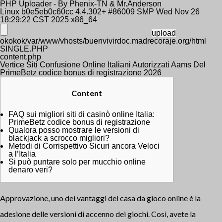
PHP Uploader - By Phenix-TN & Mr.Anderson
Linux b0e5eb0c60cc 4.4.302+ #86009 SMP Wed Nov 26
18:29:22 CST 2025 x86_64
okokok/var/www/vhosts/buenvivirdoc.madrecoraje.org/html
SINGLE.PHP
content.php
Vertice Siti Confusione Online Italiani Autorizzati Aams Del
PrimeBetz codice bonus di registrazione 2026
Content
FAQ sui migliori siti di casinò online Italia:
PrimeBetz codice bonus di registrazione
Qualora posso mostrare le versioni di
blackjack a scrocco migliori?
Metodi di Corrispettivo Sicuri ancora Veloci
a l’Italia
Si può puntare solo per mucchio online
denaro veri?
Approvazione, uno dei vantaggi dei casa da gioco online è la
adesione delle versioni di accenno dei giochi. Così, avete la