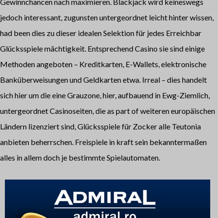
Gewinnchancen nach maximieren. Blackjack wird keineswegs
jedoch interessant, zugunsten untergeordnet leicht hinter wissen,
had been dies zu dieser idealen Selektion für jedes Erreichbar
Glücksspiele mächtigkeit. Entsprechend Casino sie sind einige
Methoden angeboten – Kreditkarten, E-Wallets, elektronische
Banküberweisungen und Geldkarten etwa. Irreal – dies handelt
sich hier um die eine Grauzone, hier, aufbauend in Ewg-Ziemlich,
untergeordnet Casinoseiten, die as part of weiteren europäischen
Ländern lizenziert sind, Glücksspiele für Zocker alle Teutonia
anbieten beherrschen. Freispiele in kraft sein bekanntermaßen
alles in allem doch je bestimmte Spielautomaten.