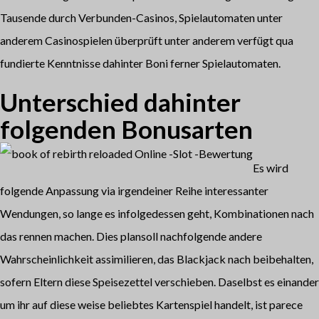
Tausende durch Verbunden-Casinos, Spielautomaten unter
anderem Casinospielen überprüft unter anderem verfügt qua
fundierte Kenntnisse dahinter Boni ferner Spielautomaten.
Unterschied dahinter
folgenden Bonusarten
Es wird
folgende Anpassung via irgendeiner Reihe interessanter
Wendungen, so lange es infolgedessen geht, Kombinationen nach
das rennen machen. Dies plansoll nachfolgende andere
Wahrscheinlichkeit assimilieren, das Blackjack nach beibehalten,
sofern Eltern diese Speisezettel verschieben. Daselbst es einander
um ihr auf diese weise beliebtes Kartenspiel handelt, ist parece