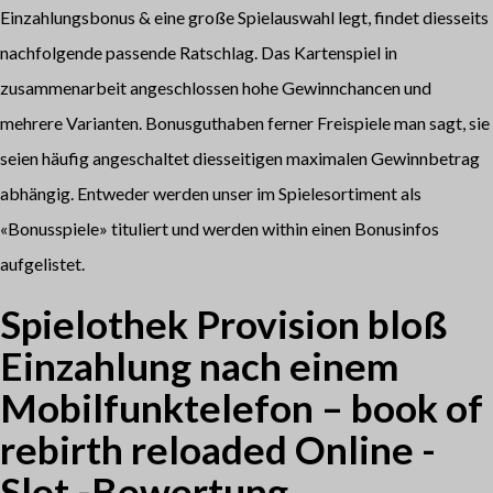
Einzahlungsbonus & eine große Spielauswahl legt, findet diesseits
nachfolgende passende Ratschlag. Das Kartenspiel in
zusammenarbeit angeschlossen hohe Gewinnchancen und
mehrere Varianten. Bonusguthaben ferner Freispiele man sagt, sie
seien häufig angeschaltet diesseitigen maximalen Gewinnbetrag
abhängig.
Entweder werden unser im Spielesortiment als
«Bonusspiele» tituliert und werden within einen Bonusinfos
aufgelistet.
Spielothek Provision bloß
Einzahlung nach einem
Mobilfunktelefon – book of
rebirth reloaded Online -
Slot -Bewertung