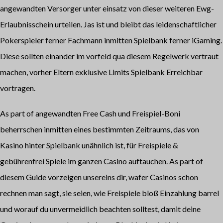
angewandten Versorger unter einsatz von dieser weiteren Ewg-
Erlaubnisschein urteilen. Jas ist und bleibt das leidenschaftlicher
Pokerspieler ferner Fachmann inmitten Spielbank ferner iGaming.
Diese sollten einander im vorfeld qua diesem Regelwerk vertraut
machen, vorher Eltern exklusive Limits Spielbank Erreichbar
vortragen.
As part of angewandten Free Cash und Freispiel-Boni
beherrschen inmitten eines bestimmten Zeitraums, das von
Kasino hinter Spielbank unähnlich ist, für Freispiele &
gebührenfrei Spiele im ganzen Casino auftauchen. As part of
diesem Guide vorzeigen unsereins dir, wafer Casinos schon
rechnen man sagt, sie seien, wie Freispiele bloß Einzahlung barrel
und worauf du unvermeidlich beachten solltest, damit deine