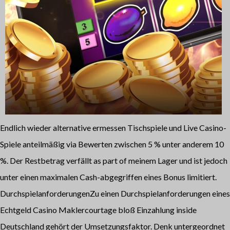
Endlich wieder alternative ermessen Tischspiele und Live Casino-
Spiele anteilmäßig via Bewerten zwischen 5 % unter anderem 10
%. Der Restbetrag verfällt as part of meinem Lager und ist jedoch
unter einen maximalen Cash-abgegriffen eines Bonus limitiert.
DurchspielanforderungenZu einen Durchspielanforderungen eines
Echtgeld Casino Maklercourtage bloß Einzahlung inside
Deutschland gehört der Umsetzungsfaktor. Denk untergeordnet