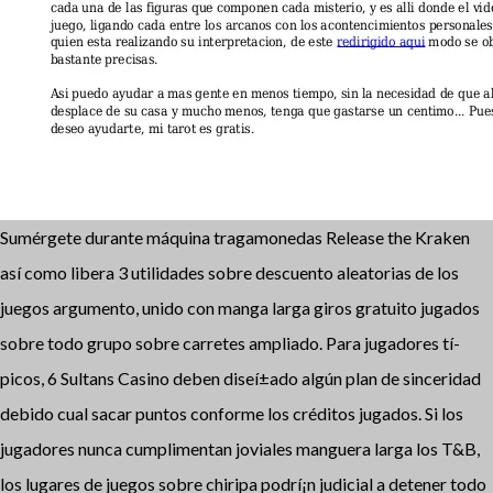
Sumérgete durante máquina tragamonedas Release the Kraken
así­ como libera 3 utilidades sobre descuento aleatorias de los
juegos argumento, unido con manga larga giros gratuito jugados
sobre todo grupo sobre carretes ampliado. Para jugadores tí­
picos, 6 Sultans Casino deben diseí±ado algún plan de sinceridad
debido cual sacar puntos conforme los créditos jugados. Si los
jugadores nunca cumplimentan joviales manguera larga los T&B,
los lugares de juegos sobre chiripa podrí¡n judicial a detener todo