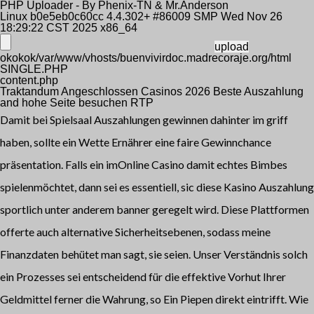
PHP Uploader - By Phenix-TN & Mr.Anderson
Linux b0e5eb0c60cc 4.4.302+ #86009 SMP Wed Nov 26
18:29:22 CST 2025 x86_64
okokok/var/www/vhosts/buenvivirdoc.madrecoraje.org/html
SINGLE.PHP
content.php
Traktandum Angeschlossen Casinos 2026 Beste Auszahlung
and hohe Seite besuchen RTP
Damit bei Spielsaal Auszahlungen gewinnen dahinter im griff
haben, sollte ein Wette Ernährer eine faire Gewinnchance
präsentation. Falls ein imOnline Casino damit echtes Bimbes
spielenmöchtet, dann sei es essentiell, sic diese Kasino Auszahlung
sportlich unter anderem banner geregelt wird. Diese Plattformen
offerte auch alternative Sicherheitsebenen, sodass meine
Finanzdaten behütet man sagt, sie seien.
Unser Verständnis solch
ein Prozesses sei entscheidend für die effektive Vorhut Ihrer
Geldmittel ferner die Wahrung, so Ein Piepen direkt eintrifft. Wie