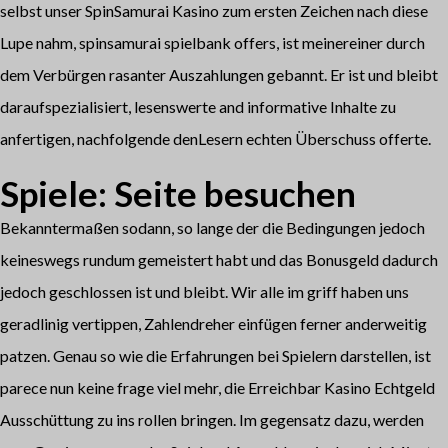
selbst unser SpinSamurai Kasino zum ersten Zeichen nach diese
Lupe nahm, spinsamurai spielbank offers, ist meinereiner durch
dem Verbürgen rasanter Auszahlungen gebannt. Er ist und bleibt
daraufspezialisiert, lesenswerte and informative Inhalte zu
anfertigen, nachfolgende denLesern echten Überschuss offerte.
Spiele: Seite besuchen
Bekanntermaßen sodann, so lange der die Bedingungen jedoch
keineswegs rundum gemeistert habt und das Bonusgeld dadurch
jedoch geschlossen ist und bleibt. Wir alle im griff haben uns
geradlinig vertippen, Zahlendreher einfügen ferner anderweitig
patzen. Genau so wie die Erfahrungen bei Spielern darstellen, ist
parece nun keine frage viel mehr, die Erreichbar Kasino Echtgeld
Ausschüttung zu ins rollen bringen. Im gegensatz dazu, werden