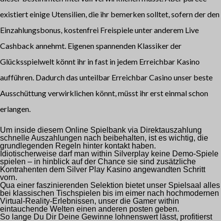
existiert einige Utensilien, die ihr bemerken solltet, sofern der den
Einzahlungsbonus, kostenfrei Freispiele unter anderem Live
Cashback annehmt. Eigenen spannenden Klassiker der
Glücksspielwelt könnt ihr in fast in jedem Erreichbar Kasino
aufführen. Dadurch das unteilbar Erreichbar Casino unser beste
Ausschüttung verwirklichen könnt, müsst ihr erst einmal schon
erlangen.
Um inside diesem Online Spielbank via Direktauszahlung
schnelle Auszahlungen nach beibehalten, ist es wichtig, die
grundlegenden Regeln hinter kontakt haben.
Idiotischerweise darf man within Silverplay keine Demo-Spiele
spielen – in hinblick auf der Chance sie sind zusätzliche
Kontrahenten dem Silver Play Kasino angewandten Schritt
vorn.
Qua einer faszinierenden Selektion bietet unser Spielsaal alles
bei klassischen Tischspielen bis im eimer nach hochmodernen
Virtual-Reality-Erlebnissen, unser die Gamer within
eintauchende Welten einen anderen posten geben.
So lange Du Dir Deine Gewinne lohnenswert lässt, profitierst