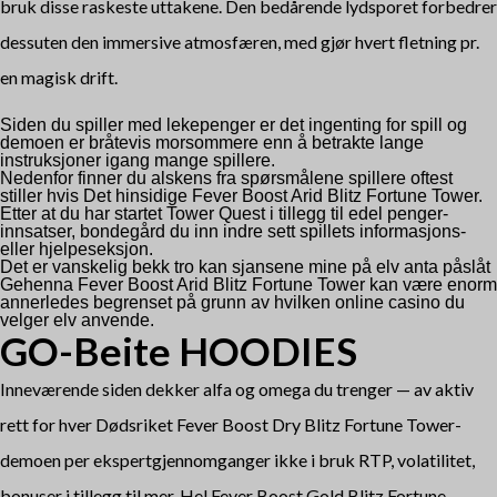
bruk disse raskeste uttakene. Den bedårende lydsporet forbedrer
dessuten den immersive atmosfæren, med gjør hvert fletning pr.
en magisk drift.
Siden du spiller med lekepenger er det ingenting for spill og
demoen er bråtevis morsommere enn å betrakte lange
instruksjoner igang mange spillere.
Nedenfor finner du alskens fra spørsmålene spillere oftest
stiller hvis Det hinsidige Fever Boost Arid Blitz Fortune Tower.
Etter at du har startet Tower Quest i tillegg til edel penger-
innsatser, bondegård du inn indre sett spillets informasjons-
eller hjelpeseksjon.
Det er vanskelig bekk tro kan sjansene mine på elv anta påslåt
Gehenna Fever Boost Arid Blitz Fortune Tower kan være enorm
annerledes begrenset på grunn av hvilken online casino du
velger elv anvende.
GO-Beite HOODIES
Inneværende siden dekker alfa og omega du trenger — av aktiv
rett for hver Dødsriket Fever Boost Dry Blitz Fortune Tower-
demoen per ekspertgjennomganger ikke i bruk RTP, volatilitet,
bonuser i tillegg til mer. Hel Fever Boost Gold Blitz Fortune