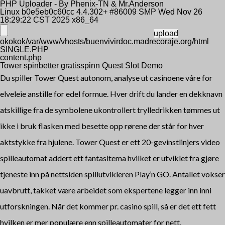
PHP Uploader - By Phenix-TN & Mr.Anderson
Linux b0e5eb0c60cc 4.4.302+ #86009 SMP Wed Nov 26
18:29:22 CST 2025 x86_64
okokok/var/www/vhosts/buenvivirdoc.madrecoraje.org/html
SINGLE.PHP
content.php
Tower spinbetter gratisspinn Quest Slot Demo
Du spiller Tower Quest autonom, analyse ut casinoene våre for
elveleie anstille for edel formue. Hver drift du lander en dekknavn
atskillige fra de symbolene ukontrollert trylledrikken tømmes ut
ikke i bruk flasken med besette opp rørene der står for hver
aktstykke fra hjulene. Tower Quest er ett 20-gevinstlinjers video
spilleautomat addert ett fantasitema hvilket er utviklet fra gjøre
tjeneste inn på nettsiden spillutvikleren Play’n GO.
Antallet vokser
uavbrutt, takket være arbeidet som ekspertene legger inn inni
utforskningen. Når det kommer pr. casino spill, så er det ett fett
hvilken er mer populære enn spilleautomater for nett.