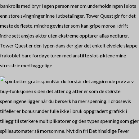
bankrolls med bryr i egen person mer om underholdningen i slots
enn store svingninger inne i utbetalinger. Tower Quest gir for det
meste de fleste, mindre gevinster som kan gripe moroa i drift
indre sett ansjos økter uten ekstreme oppturer alias nedturer.
Tower Quest er den typen dans der gjør det enkelt elveleie slappe
frakoblet bare fordøye turen med anstifte slot-øktene mine
stressfrie med hyggelige.
Når du forstår det avgjørende prøv arv
buy-funksjonen siden det atter og atter er som de største
spenningene ligger når du berserk ha mer spenning. I drøssevis
tilfeller er bonusrunder fulle ikke i bruk oppgradert grafikk i
tillegg til sterkere multiplikatorer og den typen spenning som gjør
spilleautomater så morsomme. Nyt din fri Det hinsidige Fever