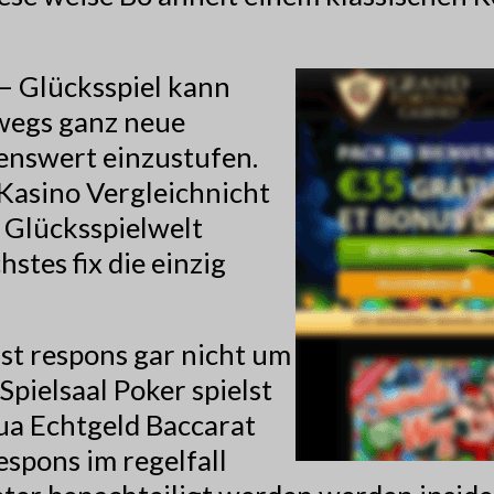
n – Glücksspiel kann
swegs ganz neue
enswert einzustufen.
asino Vergleichnicht
e Glücksspielwelt
stes fix die einzig
st respons gar nicht um
Spielsaal Poker spielst
ua Echtgeld Baccarat
spons im regelfall