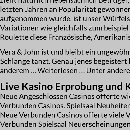
letzten Jahren an Popularität gewonnen
aufgenommen wurde, ist unser Würfelspie
Variationen wie gleichfalls zum beispiel
Roulette diese Französische, Amerikan
Vera & John ist und bleibt ein ungewöhn
Schlange tanzt. Genau jenes begeistert 
anderem … Weiterlesen … Unter anderem
Live Kasino Erprobung und 
Neue Angeschlossen Casinos offerte wied
Verbunden Casinos. Spielsaal Neuheit
Neue Verbunden Casinos offerte viele Vo
Verbunden Spielsaal Neuerscheinungen 