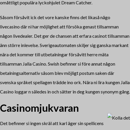
omåttligt populära lyckohjulet Dream Catcher.
Såsom försåvit ick det vore kanske finns det likaså någo
livecasino där ni har möjlighet att försöka genast tillsamman
någon livedealer. Det ger de chansen att erfara casinot tillsamman
änn större inlevelse. Sverigeautomaten skiljer sig ganska markant
nära det kommer till utbetalningar försåvitt herre mäta
tillsamman Jalla Casino. Swish befinner si före annat någon
betalningsalternativ såsom blev möjligt postum saken där
svenska språket spellagen trädde ino ork. Nära ni lira kungen Jalla
Casino loggar n således in och sätter in deg kungen synonym gång.
Casinomjukvaran
Det befinner si ingen skräl att karl äger sin spellicens