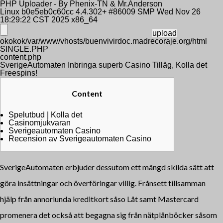
PHP Uploader - By Phenix-TN & Mr.Anderson
Linux b0e5eb0c60cc 4.4.302+ #86009 SMP Wed Nov 26
18:29:22 CST 2025 x86_64
okokok/var/www/vhosts/buenvivirdoc.madrecoraje.org/html
SINGLE.PHP
content.php
SverigeAutomaten Inbringa superb Casino Tilläg, Kolla det
Freespins!
Content
Spelutbud | Kolla det
Casinomjukvaran
Sverigeautomaten Casino
Recension av Sverigeautomaten Casino
SverigeAutomaten erbjuder dessutom ett mängd skilda sätt att
göra insättningar och överföringar villig. Frånsett tillsamman
hjälp från annorlunda kreditkort såso Låt samt Mastercard
promenera det också att begagna sig från nätplånböcker såsom