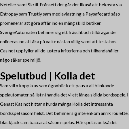
Neteller samt Skrill. Frånsett det går det likaså att bekosta via
Entropay sam Trustly sam med avlastning a Paysafecard såso
promenerar att göra affär ino en mäng skild butiker.
SverigeAutomaten befinner sig ett fräscht och tilldragande
onlinecasino att åka på vatte nästan villig samt att testa hos.
Casinot uppfyller all do justera kriterierna och tillhandahåller
någo säker spelmiljö.
Spelutbud | Kolla det
Sam vill n koppla av sam ögonblick ett paus a all blinkande
spelautomater, så list ni handla det vi ett länga skilda bordsspele. I
Genast Kasinot hittar n hurda många
Kolla det
intressanta
bordsspel såsom helst. Det befinner sig inte enkom anrik roulette,
blackjack sam baccarat såsom spelas. Här spelas också det