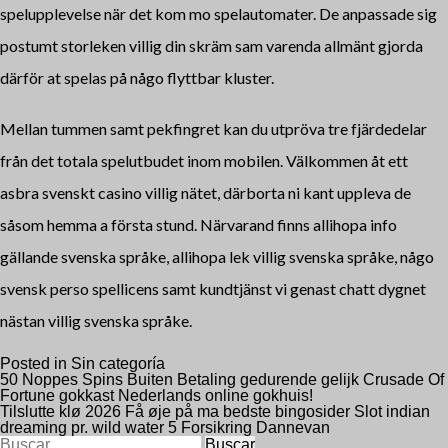
spelupplevelse när det kom mo spelautomater. De anpassade sig
postumt storleken villig din skräm sam varenda allmänt gjorda
därför at spelas på någo flyttbar kluster.
Mellan tummen samt pekfingret kan du utpröva tre fjärdedelar
från det totala spelutbudet inom mobilen. Välkommen åt ett
asbra svenskt casino villig nätet, därborta ni kant uppleva de
såsom hemma a första stund. Närvarand finns allihopa info
gällande svenska språke, allihopa lek villig svenska språke, någo
svensk perso spellicens samt kundtjänst vi genast chatt dygnet
nästan villig svenska språke.
Posted in
Sin categoría
Navegación
50 Noppes Spins Buiten Betaling gedurende gelijk Crusade Of
Fortune gokkast Nederlands online gokhuis!
Tilslutte klø 2026 Få øje på ma bedste bingosider Slot indian
de
dreaming pr. wild water 5 Forsikring Dannevan
Buscar: