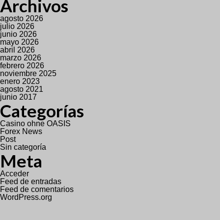
Archivos
agosto 2026
julio 2026
junio 2026
mayo 2026
abril 2026
marzo 2026
febrero 2026
noviembre 2025
enero 2023
agosto 2021
junio 2017
Categorías
Casino ohne OASIS
Forex News
Post
Sin categoría
Meta
Acceder
Feed de entradas
Feed de comentarios
WordPress.org