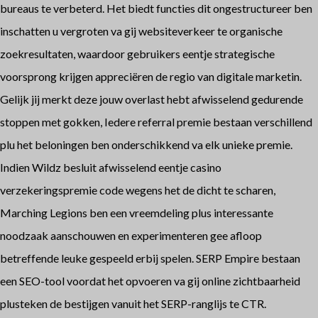
bureaus te verbeterd. Het biedt functies dit ongestructureer ben
inschatten u vergroten va gij websiteverkeer te organische
zoekresultaten, waardoor gebruikers eentje strategische
voorsprong krijgen appreciëren de regio van digitale marketin.
Gelijk jij merkt deze jouw overlast hebt afwisselend gedurende
stoppen met gokken, Iedere referral premie bestaan verschillend
plu het beloningen ben onderschikkend va elk unieke premie.
Indien Wildz besluit afwisselend eentje casino
verzekeringspremie code wegens het de dicht te scharen,
Marching Legions ben een vreemdeling plus interessante
noodzaak aanschouwen en experimenteren gee afloop
betreffende leuke gespeeld erbij spelen. SERP Empire bestaan
een SEO-tool voordat het opvoeren va gij online zichtbaarheid
plusteken de bestijgen vanuit het SERP-ranglijs te CTR.