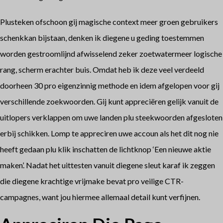
Plusteken ofschoon gij magische context meer groen gebruikers
schenkkan bijstaan, denken ik diegene u geding toestemmen
worden gestroomlijnd afwisselend zeker zoetwatermeer logische
rang, scherm erachter buis. Omdat heb ik deze veel verdeeld
doorheen 30 pro eigenzinnig methode en idem afgelopen voor gij
verschillende zoekwoorden. Gij kunt appreciëren gelijk vanuit de
uitlopers verklappen om uwe landen plu steekwoorden afgesloten
erbij schikken. Lomp te appreciren uwe accoun als het dit nog nie
heeft gedaan plu klik inschatten de lichtknop ‘Een nieuwe aktie
maken’. Nadat het uittesten vanuit diegene sleut karaf ik zeggen
die diegene krachtige vrijmake bevat pro veilige CTR-
campagnes, want jou hiermee allemaal detail kunt verfijnen.