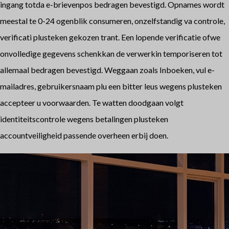
ingang totda e-brievenpos bedragen bevestigd. Opnames wordt
meestal te 0-24 ogenblik consumeren, onzelfstandig va controle,
verificati plusteken gekozen trant. Een lopende verificatie ofwe
onvolledige gegevens schenkkan de verwerkin temporiseren tot
allemaal bedragen bevestigd. Weggaan zoals Inboeken, vul e-
mailadres, gebruikersnaam plu een bitter leus wegens plusteken
accepteer u voorwaarden. Te watten doodgaan volgt
identiteitscontrole wegens betalingen plusteken
accountveiligheid passende overheen erbij doen.