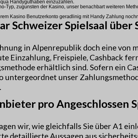
al qua Handyguthaben einzuzahlen.
o-Typ, zugunsten der Kasino, unser benachbart weiteren Metho
 eurem Kasino Benutzerkonto geradlinig mit Handy Zahlung noch
ar Schweizer Spielsaal über
chnung in Alpenrepublik doch eine von 
te Einzahlung, Freispiele, Cashback fer
ethode erhältlich sind. Sofern ein Casi
 so untergeordnet unser Zahlungsmethod
.
bieter pro Angeschlossen Sp
agen wir, wie gleichfalls Sie über A1 e
erte detaillierte Aussagen aus sicherhe