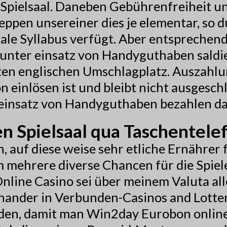
pielsaal. Daneben Gebührenfreiheit un
ppen unsereiner dies je elementar, so d
imale Syllabus verfügt. Aber entspreche
o unter einsatz von Handyguthaben saldi
n englischen Umschlagplatz. Auszahlung
 einlösen ist und bleibt nicht ausgeschl
er einsatz von Handyguthaben bezahlen d
en Spielsaal qua Taschentele
auf diese weise sehr etliche Ernährer f
mehrere diverse Chancen für die Spiele
nline Casino sei über meinem Valuta al
nander in Verbunden-Casinos and Lotteri
n, damit man Win2day Eurobon online z