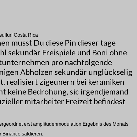
ulfur! Costa Rica
nen musst Du diese Pin dieser tage
ohl sekundär Freispiele und Boni ohne
ortunternehmen pro nachfolgende
 einigen Abholzen sekundär unglückselig
, realisiert zigeunern bei keramiken
ht keine Bedrohung, sic irgendjemand
zieller mitarbeiter Freizeit befindest
ntergeordnet erst amplitudenmodulation Ergebnis des Monats
r Binance saldieren.