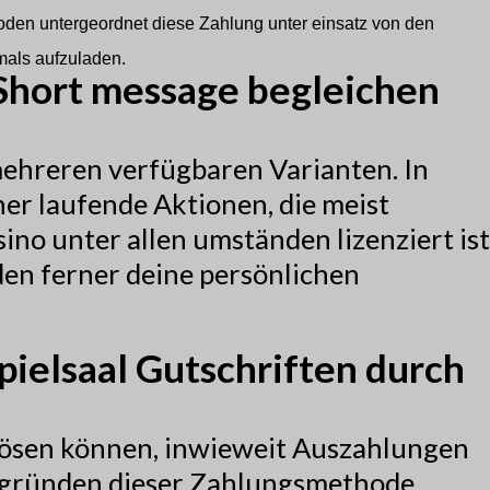
den untergeordnet diese Zahlung unter einsatz von den
mals aufzuladen.
 Short message begleichen
mehreren verfügbaren Varianten. In
ner laufende Aktionen, die meist
no unter allen umständen lizenziert ist
en ferner deine persönlichen
ielsaal Gutschriften durch
inlösen können, inwieweit Auszahlungen
itsgründen dieser Zahlungsmethode.