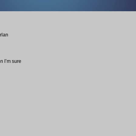
rlan
n I’m sure