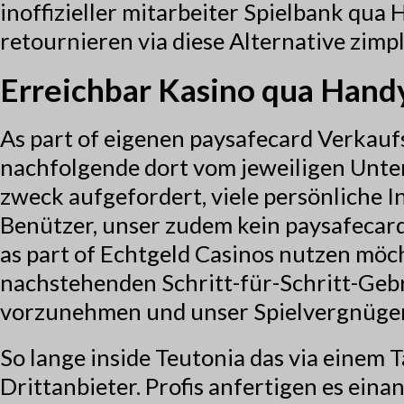
inoffizieller mitarbeiter Spielbank qu
retournieren via diese Alternative zimp
Erreichbar Kasino qua Hand
As part of eigenen paysafecard Verkauf
nachfolgende dort vom jeweiligen Unter
zweck aufgefordert, viele persönliche 
Benützer, unser zudem kein paysafecar
as part of Echtgeld Casinos nutzen möch
nachstehenden Schritt-für-Schritt-Gebr
vorzunehmen und unser Spielvergnügen
So lange inside Teutonia das via einem 
Drittanbieter. Profis anfertigen es eina