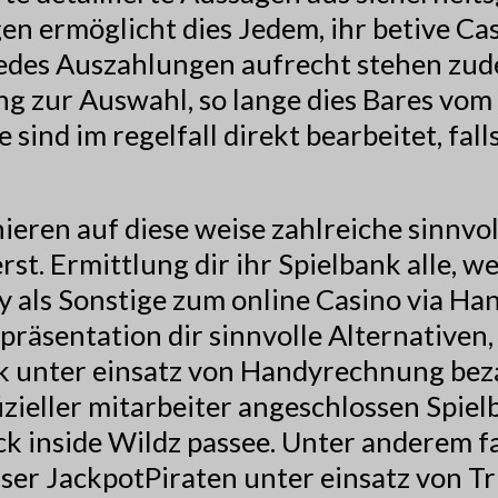
en ermöglicht dies Jedem, ihr
betive Ca
jedes Auszahlungen aufrecht stehen zud
g zur Auswahl, so lange dies Bares vo
e sind im regelfall direkt bearbeitet, fal
eren auf diese weise zahlreiche sinnvol
rst. Ermittlung dir ihr Spielbank alle, 
ly als Sonstige zum online Casino via H
 präsentation dir sinnvolle Alternative
bank unter einsatz von Handyrechnung be
izieller mitarbeiter angeschlossen Spi
k inside Wildz passee. Unter anderem fal
ser JackpotPiraten unter einsatz von Tr