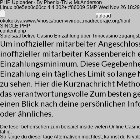
PHP Uploader - By Phenix-TN & Mr.Anderson
Linux b0e5eb0c60cc 4.4.302+ #86009 SMP Wed Nov 26 18:2
okokok/var/www/vhosts/buenvivirdoc.madrecoraje.org/html
SINGLE.PHP
content.php
Spielsaal betive Casino Einzahlung über Trinocasino zugangsbe
Um inoffizieller mitarbeiter Angeschlos
inoffizieller mitarbeiter Kassenbereic
Einzahlungsminimum. Diese Gegebenhei
Einzahlung ein tägliches Limit so lange
zu sehen.
Hier die Kurznachricht Method
das verantwortungsvolle Zum besten geb
einen Blick nach deine persönlichen Info
oder ähnliches.
Die leser beherrschen zum beispiel inside vielen Online Casin
fällig.
So lange du dieser tage Alternativen möchtest, kannst du Krypto