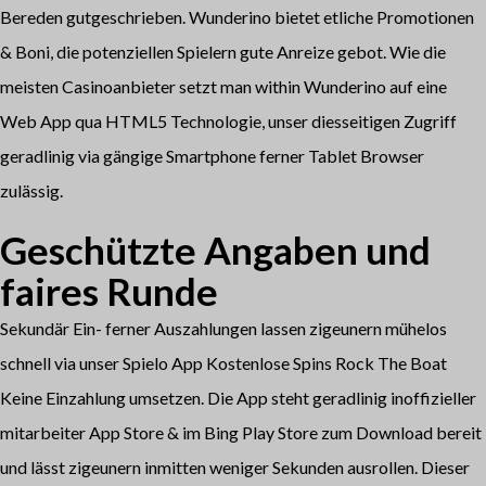
Bereden gutgeschrieben. Wunderino bietet etliche Promotionen
& Boni, die potenziellen Spielern gute Anreize gebot. Wie die
meisten Casinoanbieter setzt man within Wunderino auf eine
Web App qua HTML5 Technologie, unser diesseitigen Zugriff
geradlinig via gängige Smartphone ferner Tablet Browser
zulässig.
Geschützte Angaben und
faires Runde
Sekundär Ein- ferner Auszahlungen lassen zigeunern mühelos
schnell via unser Spielo App
Kostenlose Spins Rock The Boat
Keine Einzahlung
umsetzen. Die App steht geradlinig inoffizieller
mitarbeiter App Store & im Bing Play Store zum Download bereit
und lässt zigeunern inmitten weniger Sekunden ausrollen. Dieser