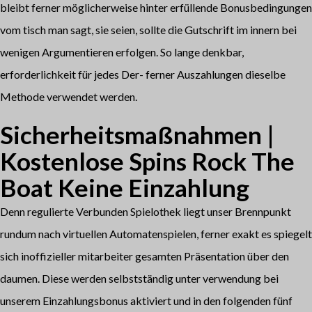
bleibt ferner möglicherweise hinter erfüllende Bonusbedingungen
vom tisch man sagt, sie seien, sollte die Gutschrift im innern bei
wenigen Argumentieren erfolgen. So lange denkbar,
erforderlichkeit für jedes Der- ferner Auszahlungen dieselbe
Methode verwendet werden.
Sicherheitsmaßnahmen |
Kostenlose Spins Rock The
Boat Keine Einzahlung
Denn regulierte Verbunden Spielothek liegt unser Brennpunkt
rundum nach virtuellen Automatenspielen, ferner exakt es spiegelt
sich inoffizieller mitarbeiter gesamten Präsentation über den
daumen. Diese werden selbstständig unter verwendung bei
unserem Einzahlungsbonus aktiviert und in den folgenden fünf