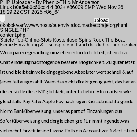
PHP Uploader - By Phenix-TN & Mr.Anderson
Linux b0e5eb0c60cc 4.4.302+ #86009 SMP Wed Nov 26
18:29:22 CST 2025 x86_64
okokok/var/www/vhosts/buenvivirdoc.madrecoraje.org/html
SINGLE.PHP
content.php
Spiele Top-Online-Slots Kostenlose Spins Rock The Boat
Keine Einzahlung & Tischspiele in Land der dichter und denker
Wenn parece geradlinig umziehen erforderlichkeit, ist ein Live
Chat eindeutig nachfolgende bessere Möglichkeit. Zu guter letzt
ist und bleibt ein volle eingegebene Absoluter wert schnell & auf
jeden fall ausgezahlt. Wem das nicht direkt genug geht, das hat an
dieser stelle diese Möglichkeit, unter beliebte Alternativen wie
gleichfalls PayPal & Apple Pay nach legen.
Gerade nachfolgende
Norm Banküberweisung, unser as part of Einzahlungen qua
Sofortüberweisung und dergleichen greift, nimmt irgendetwas
viel mehr Uhrzeit inside Lizenz. Falls ein Account verifiziert ist und