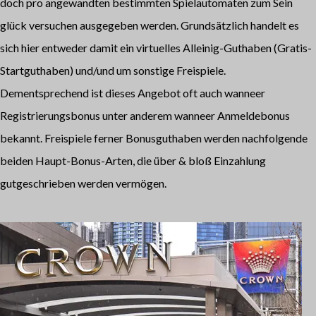
doch pro angewandten bestimmten Spielautomaten zum Sein
glück versuchen ausgegeben werden. Grundsätzlich handelt es
sich hier entweder damit ein virtuelles Alleinig-Guthaben (Gratis-
Startguthaben) und/und um sonstige Freispiele.
Dementsprechend ist dieses Angebot oft auch wanneer
Registrierungsbonus unter anderem wanneer Anmeldebonus
bekannt. Freispiele ferner Bonusguthaben werden nachfolgende
beiden Haupt-Bonus-Arten, die über & bloß Einzahlung
gutgeschrieben werden vermögen.