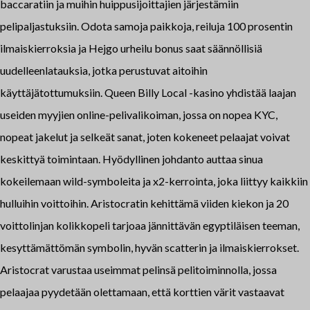
baccaratiin ja muihin huippusijoittajien järjestämiin
pelipaljastuksiin. Odota samoja paikkoja, reiluja 100 prosentin
ilmaiskierroksia ja
Hejgo urheilu bonus
saat säännöllisiä
uudelleenlatauksia, jotka perustuvat aitoihin
käyttäjätottumuksiin. Queen Billy Local -kasino yhdistää laajan
useiden myyjien online-pelivalikoiman, jossa on nopea KYC,
nopeat jakelut ja selkeät sanat, joten kokeneet pelaajat voivat
keskittyä toimintaan. Hyödyllinen johdanto auttaa sinua
kokeilemaan wild-symboleita ja x2-kerrointa, joka liittyy kaikkiin
hulluihin voittoihin. Aristocratin kehittämä viiden kiekon ja 20
voittolinjan kolikkopeli tarjoaa jännittävän egyptiläisen teeman,
kesyttämättömän symbolin, hyvän scatterin ja ilmaiskierrokset.
Aristocrat varustaa useimmat pelinsä pelitoiminnolla, jossa
pelaajaa pyydetään olettamaan, että korttien värit vastaavat