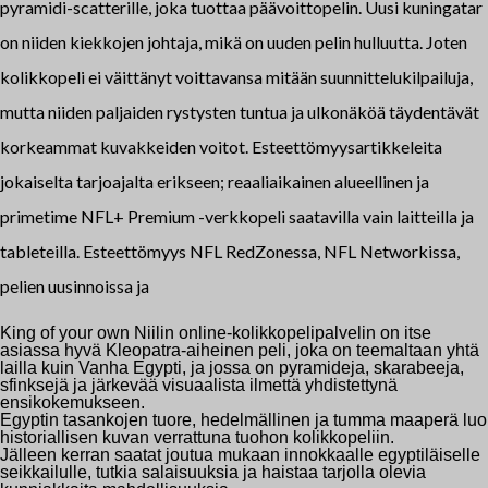
pyramidi-scatterille, joka tuottaa päävoittopelin. Uusi kuningatar
on niiden kiekkojen johtaja, mikä on uuden pelin hulluutta. Joten
kolikkopeli ei väittänyt voittavansa mitään suunnittelukilpailuja,
mutta niiden paljaiden rystysten tuntua ja ulkonäköä täydentävät
korkeammat kuvakkeiden voitot. Esteettömyysartikkeleita
jokaiselta tarjoajalta erikseen; reaaliaikainen alueellinen ja
primetime NFL+ Premium -verkkopeli saatavilla vain laitteilla ja
tableteilla. Esteettömyys NFL RedZonessa, NFL Networkissa,
pelien uusinnoissa ja
King of your own Niilin online-kolikkopelipalvelin on itse
asiassa hyvä Kleopatra-aiheinen peli, joka on teemaltaan yhtä
lailla kuin Vanha Egypti, ja jossa on pyramideja, skarabeeja,
sfinksejä ja järkevää visuaalista ilmettä yhdistettynä
ensikokemukseen.
Egyptin tasankojen tuore, hedelmällinen ja tumma maaperä luo
historiallisen kuvan verrattuna tuohon kolikkopeliin.
Jälleen kerran saatat joutua mukaan innokkaalle egyptiläiselle
seikkailulle, tutkia salaisuuksia ja haistaa tarjolla olevia