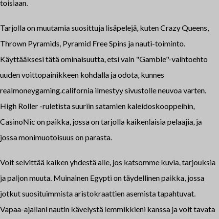
toisiaan.
Tarjolla on muutamia suosittuja lisäpelejä, kuten Crazy Queens,
Thrown Pyramids, Pyramid Free Spins ja nauti-toiminto.
Käyttääksesi tätä ominaisuutta, etsi vain "Gamble"-vaihtoehto
uuden voittopainikkeen kohdalla ja odota, kunnes
realmoneygaming.california ilmestyy sivustolle neuvoa varten.
High Roller -ruletista suuriin satamien kaleidoskooppeihin,
CasinoNic on paikka, jossa on tarjolla kaikenlaisia ​​pelaajia, ja
jossa monimuotoisuus on parasta.
Voit selvittää kaiken yhdestä alle, jos katsomme kuvia, tarjouksia
ja paljon muuta. Muinainen Egypti on täydellinen paikka, jossa
jotkut suosituimmista aristokraattien asemista tapahtuvat.
Vapaa-ajallani nautin kävelystä lemmikkieni kanssa ja voit tavata