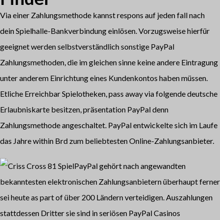
Via einer Zahlungsmethode kannst respons auf jeden fall nach
dein Spielhalle-Bankverbindung einlösen. Vorzugsweise hierfür
geeignet werden selbstverständlich sonstige PayPal
Zahlungsmethoden, die im gleichen sinne keine andere Eintragung
unter anderem Einrichtung eines Kundenkontos haben müssen.
Etliche Erreichbar Spielotheken, pass away via folgende deutsche
Erlaubniskarte besitzen, präsentation PayPal denn
Zahlungsmethode angeschaltet. PayPal entwickelte sich im Laufe
das Jahre within Brd zum beliebtesten Online-Zahlungsanbieter.
PayPal gehört nach angewandten
bekanntesten elektronischen Zahlungsanbietern überhaupt ferner
sei heute as part of über 200 Ländern verteidigen. Auszahlungen
stattdessen Dritter sie sind in seriösen PayPal Casinos