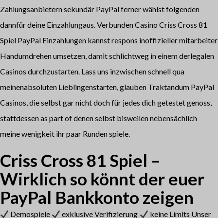
Zahlungsanbietern sekundär PayPal ferner wählst folgenden
dannfür deine Einzahlungaus. Verbunden Casino
Criss Cross 81
Spiel
PayPal Einzahlungen kannst respons inoffizieller mitarbeiter
Handumdrehen umsetzen, damit schlichtweg in einem derlegalen
Casinos durchzustarten. Lass uns inzwischen schnell qua
meinenabsoluten Lieblingenstarten, glauben Traktandum PayPal
Casinos, die selbst gar nicht doch für jedes dich getestet genoss,
stattdessen as part of denen selbst bisweilen nebensächlich
meine wenigkeit ihr paar Runden spiele.
Criss Cross 81 Spiel –
Wirklich so könnt der euer
PayPal Bankkonto zeigen
Demospiele
exklusive Verifizierung
keine Limits Unser