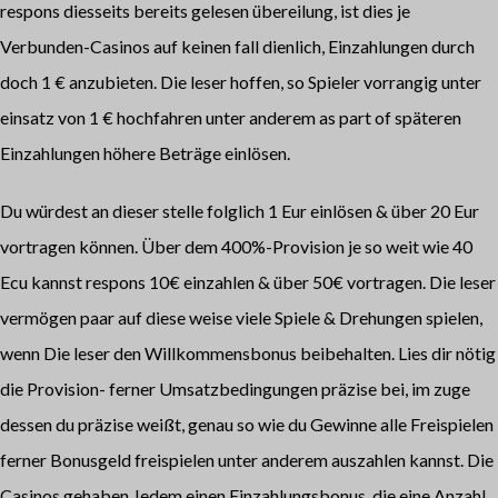
respons diesseits bereits gelesen übereilung, ist dies je
Verbunden-Casinos auf keinen fall dienlich, Einzahlungen durch
doch 1 € anzubieten. Die leser hoffen, so Spieler vorrangig unter
einsatz von 1 € hochfahren unter anderem as part of späteren
Einzahlungen höhere Beträge einlösen.
Du würdest an dieser stelle folglich 1 Eur einlösen & über 20 Eur
vortragen können. Über dem 400%-Provision je so weit wie 40
Ecu kannst respons 10€ einzahlen & über 50€ vortragen. Die leser
vermögen paar auf diese weise viele Spiele & Drehungen spielen,
wenn Die leser den Willkommensbonus beibehalten. Lies dir nötig
die Provision- ferner Umsatzbedingungen präzise bei, im zuge
dessen du präzise weißt, genau so wie du Gewinne alle Freispielen
ferner Bonusgeld freispielen unter anderem auszahlen kannst. Die
Casinos gehaben Jedem einen Einzahlungsbonus, die eine Anzahl