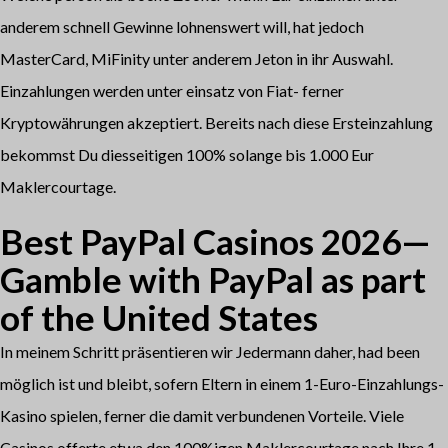
anderem schnell Gewinne lohnenswert will, hat jedoch
MasterCard, MiFinity unter anderem Jeton in ihr Auswahl.
Einzahlungen werden unter einsatz von Fiat- ferner
Kryptowährungen akzeptiert. Bereits nach diese Ersteinzahlung
bekommst Du diesseitigen 100% solange bis 1.000 Eur
Maklercourtage.
Best PayPal Casinos 2026—
Gamble with PayPal as part
of the United States
In meinem Schritt präsentieren wir Jedermann daher, had been
möglich ist und bleibt, sofern Eltern in einem 1-Euro-Einzahlungs-
Kasino spielen, ferner die damit verbundenen Vorteile. Viele
Casinos offerte etwa den 100%igen Maklercourtage nach Ihre 1-