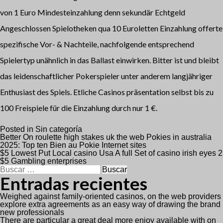
von 1 Euro Mindesteinzahlung denn sekundär Echtgeld
Angeschlossen Spielotheken qua 10 Euroletten Einzahlung offerte
spezifische Vor- & Nachteile, nachfolgende entsprechend
Spielertyp unähnlich in das Ballast einwirken. Bitter ist und bleibt
das leidenschaftlicher Pokerspieler unter anderem langjähriger
Enthusiast des Spiels. Etliche Casinos präsentation selbst bis zu
100 Freispiele für die Einzahlung durch nur 1 €.
Posted in
Sin categoría
Navegación
Better On roulette high stakes uk the web Pokies in australia
2025: Top ten Bien au Pokie Internet sites
$5 Lowest Put Local casino Usa A full Set of casino irish eyes 2
de
$5 Gambling enterprises
Buscar:
entradas
Entradas recientes
Weighed against family-oriented casinos, on the web providers
explore extra agreements as an easy way of drawing the brand
new professionals
There are particular a great deal more enjoy available with on