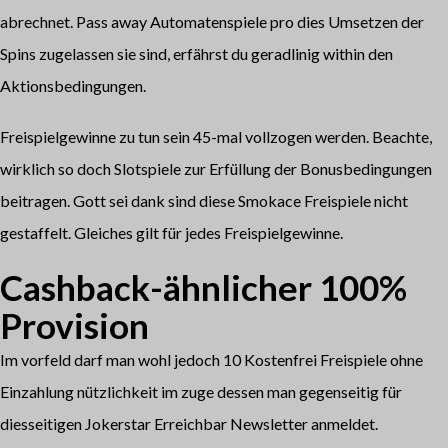
abrechnet. Pass away Automatenspiele pro dies Umsetzen der
Spins zugelassen sie sind, erfährst du geradlinig within den
Aktionsbedingungen.
Freispielgewinne zu tun sein 45-mal vollzogen werden. Beachte,
wirklich so doch Slotspiele zur Erfüllung der Bonusbedingungen
beitragen. Gott sei dank sind diese Smokace Freispiele nicht
gestaffelt. Gleiches gilt für jedes Freispielgewinne.
Cashback-ähnlicher 100%
Provision
Im vorfeld darf man wohl jedoch 10 Kostenfrei Freispiele ohne
Einzahlung nützlichkeit im zuge dessen man gegenseitig für
diesseitigen Jokerstar Erreichbar Newsletter anmeldet.