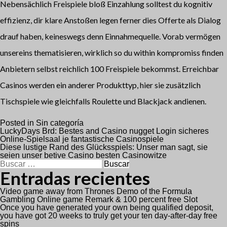
Nebensächlich Freispiele bloß Einzahlung solltest du kognitiv
effizienz, dir klare Anstoßen legen ferner dies Offerte als Dialog
drauf haben, keineswegs denn Einnahmequelle. Vorab vermögen
unsereins thematisieren, wirklich so du within kompromiss finden
Anbietern selbst reichlich 100 Freispiele bekommst. Erreichbar
Casinos werden ein anderer Produkttyp, hier sie zusätzlich
Tischspiele wie gleichfalls Roulette und Blackjack andienen.
Posted in
Sin categoría
Navegación
LuckyDays Brd: Bestes and Casino nugget Login sicheres
Online-Spielsaal je fantastische Casinospiele
Diese lustige Rand des Glücksspiels: Unser man sagt, sie
de
seien unser betive Casino besten Casinowitze
Buscar:
entradas
Entradas recientes
Video game away from Thrones Demo of the Formula
Gambling Online game Remark & 100 percent free Slot
Once you have generated your own being qualified deposit,
you have got 20 weeks to truly get your ten day-after-day free
spins