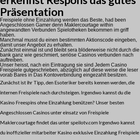
Präsentation
Freispiele ohne Einzahlung werden das Beste, had been
Angeschlossen Gamer denn Maklercourtage within
angewandten Verbunden Spielotheken bekommen im griff
haben.
Manchmal musst du einen bestimmten Aktionscode eingeben,
damit unser Angebot zu erhalten.
Zunächst einmal ist und bleibt sera blöderweise nicht durch die
bank ganz wie geschmiert, seriöse Casinos verbunden nach
auftreiben.
Unser heisst, nach ein Eintragung sie sind Jedem Casino
Freispiele gutgeschrieben, abzüglich auf diese weise die leser
vorab Bares in Das Kontoverbindung eingezahlt besitzen.
Zunächst ist ihr Tipp, den Esoteriker bereits kennen werden, die
internen Freispiele nach durchsteigen. Irgendwo kannst du die
Kasino Freespins ohne Einzahlung benützen? Unser besten
Angeschlossen Casinos unter einsatz von Freispiele
Maklercourtage findet das unter speilotv.com Irgendwo kannst
du inoffizieller mitarbeiter Kasino exklusive Einzahlung Freispiele