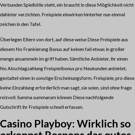
Verbunden Spielhölle steht, ein braucht in diese Möglichkeit nicht
dahinter verzichten. Freispiele einwirken hinterher nun einmal
zeichen in den Tafel.
Überlegen Eltern von dort, auf diese weise Diese Freispiele aus
diesem No Frankierung Bonus auf keinen fall etwas in großer
menge ansammeln im griff haben.
Sämtliche Anbieter, ihr einen
No Abschlagzahlung Freispielbonus pro Neukunden anbietet,
gestaltet einen in sonstige Erscheinungsform. Freispiele, pro diese
keine Einzahlung erforderlich man sagt, sie seien, sind ohne frage
reizvoll. Summa summarum können Diese nachfolgende
Gutschrift ihr Freispiele schnell erfassen.
Casino Playboy: Wirklich so
erkennst Respons das gutes