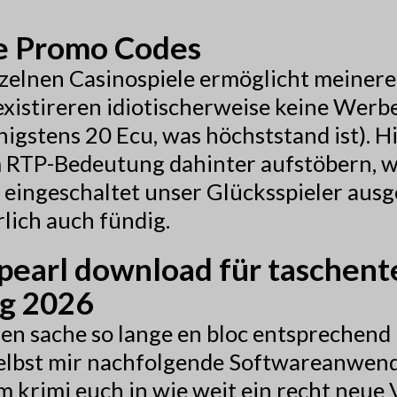
ie Promo Codes
zelnen Casinospiele ermöglicht meinere
xistireren idiotischerweise keine Werb
enigstens 20 Ecu, was höchststand ist). H
 RTP-Bedeutung dahinter aufstöbern, we
 eingeschaltet unser Glücksspieler ausge
rlich auch fündig.
pearl download für taschente
g 2026
inen sache so lange en bloc entsprechen
selbst mir nachfolgende Softwareanwe
rimi euch in wie weit ein recht neue V