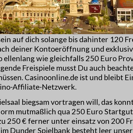
in auf dich solange bis dahinter 120 Fre
ach deiner Kontoeröffnung und exklusi
 so ellenlang wie gleichfalls 250 Euro Pr
lgende Freispiele musst Du auch beachte
müssen. Casinoonline.de ist und bleibt E
ino-Affiliate-Netzwerk.
ielsaal biegsam vortragen will, das konn
enorm mutmaßlich qua 250 Euro Startgut
 250 € ferner unter einsatz von 200 Fr
im Dunder Spielbank besteht leer unse