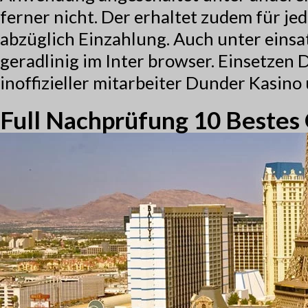
ferner nicht. Der erhaltet zudem für je
abzüglich Einzahlung. Auch unter eins
geradlinig im Inter browser. Einsetze
inoffizieller mitarbeiter Dunder Kasino
Full Nachprüfung 10 Bestes 