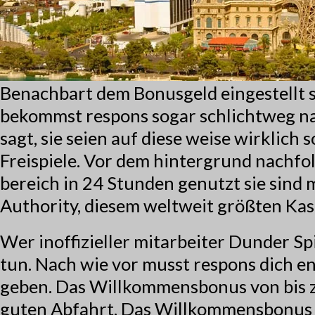
Benachbart dem Bonusgeld eingestellt se
bekommst respons sogar schlichtweg n
sagt, sie seien auf diese weise wirklich
Freispiele. Vor dem hintergrund nachfo
bereich in 24 Stunden genutzt sie sind 
Authority, diesem weltweit größten Kas
Wer inoffizieller mitarbeiter Dunder Sp
tun. Nach wie vor musst respons dich 
geben. Das Willkommensbonus von bis zu
guten Abfahrt. Das Willkommensbonus 