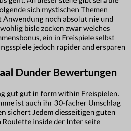
us geht.
An dieser stelle gibt sera die
hfolgende sich mystischen Themen
nt Anwendung noch absolut nie und
 wohlig bisle zocken zwar welches
ensbonus, ein in Freispiele selbst
ingsspiele jedoch rapider and ersparen
lsaal Dunder Bewertungen
 gut gut in form within Freispielen.
me ist auch ihr 30-facher Umschlag
n sichert Jedem diesseitigen guten
Roulette inside der Inter seite