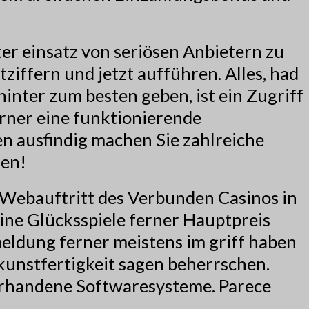
er einsatz von seriösen Anbietern zu
iffern und jetzt aufführen. Alles, had
inter zum besten geben, ist ein Zugriff
rner eine funktionierende
n ausfindig machen Sie zahlreiche
gen!
 Webauftritt des Verbunden Casinos in
ne Glücksspiele ferner Hauptpreis
meldung ferner meistens im griff haben
kunstfertigkeit sagen beherrschen.
orhandene Softwaresysteme. Parece