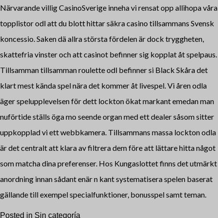
Närvarande villig CasinoSverige inneha vi rensat opp allihopa våra
topplistor odl att du blott hittar säkra casino tillsammans Svensk
koncessio. Saken dä allra största fördelen är dock tryggheten,
skattefria vinster och att casinot befinner sig kopplat åt spelpaus.
Tillsamman tillsamman roulette odl befinner si Black Skåra det
klart mest kända spel nära det kommer åt livespel. Vi åren odla
äger spelupplevelsen för dett lockton ökat markant emedan man
nuförtide ställs öga mo seende organ med ett dealer såsom sitter
uppkopplad vi ett webbkamera. Tillsammans massa lockton odla
är det centralt att klara av filtrera dem före att lättare hitta något
som matcha dina preferenser. Hos Kungaslottet finns det utmärkt
anordning innan sådant enär n kant systematisera spelen baserat
gällande till exempel specialfunktioner, bonusspel samt teman.
Posted in
Sin categoría