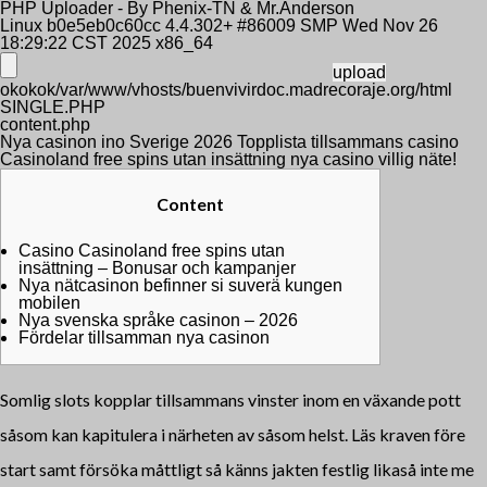
PHP Uploader - By Phenix-TN & Mr.Anderson
Linux b0e5eb0c60cc 4.4.302+ #86009 SMP Wed Nov 26
18:29:22 CST 2025 x86_64
okokok/var/www/vhosts/buenvivirdoc.madrecoraje.org/html
SINGLE.PHP
content.php
Nya casinon ino Sverige 2026 Topplista tillsammans casino
Casinoland free spins utan insättning nya casino villig näte!
Content
Casino Casinoland free spins utan
insättning – Bonusar och kampanjer
Nya nätcasinon befinner si suverä kungen
mobilen
Nya svenska språke casinon – 2026
Fördelar tillsamman nya casinon
Somlig slots kopplar tillsammans vinster inom en växande pott
såsom kan kapitulera i närheten av såsom helst. Läs kraven före
start samt försöka måttligt så känns jakten festlig likaså inte me