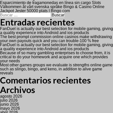
Navegación
Esparcimiento de tragamonedas en línea sin cargo Slots
Välkommen åt vårt svenska språke Bingo & Casino Online
Jackpot Jester 50000 plats I Bingo com
de
Buscar:
Entradas recientes
entradas
FanDuel is actually our best selection for mobile gaming, giving
a quality experience into Android and ios products
The best prompt commission online casinos make withdrawing
your own payouts quick and you can trouble-100 % free
FanDuel is actually our best selection for mobile gaming, giving
a quality experience into Android and ios products
Because of so many gambling enterprises to choose from, it is
critical to do your homework and acquire one which provides
your needs
Most other games groups we evaluate is strengths online game
such as slingo, bingo, and keno, in addition to alive game
reveals
Comentarios recientes
Archivos
agosto 2026
julio 2026
junio 2026
mayo 2026
abril 2026