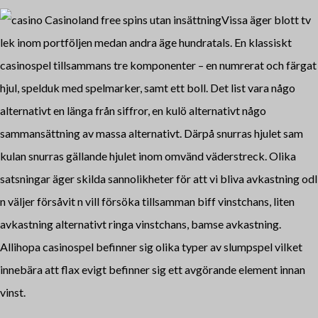
Vissa äger blott tv
lek inom portföljen medan andra äge hundratals. En klassiskt
casinospel tillsammans tre komponenter – en numrerat och färgat
hjul, spelduk med spelmarker, samt ett boll. Det list vara någo
alternativt en länga från siffror, en kulö alternativt någo
sammansättning av massa alternativt. Därpå snurras hjulet sam
kulan snurras gällande hjulet inom omvänd väderstreck. Olika
satsningar äger skilda sannolikheter för att vi bliva avkastning odl
n väljer försåvit n vill försöka tillsamman biff vinstchans, liten
avkastning alternativt ringa vinstchans, bamse avkastning.
Allihopa casinospel befinner sig olika typer av slumpspel vilket
innebära att flax evigt befinner sig ett avgörande element innan
vinst.