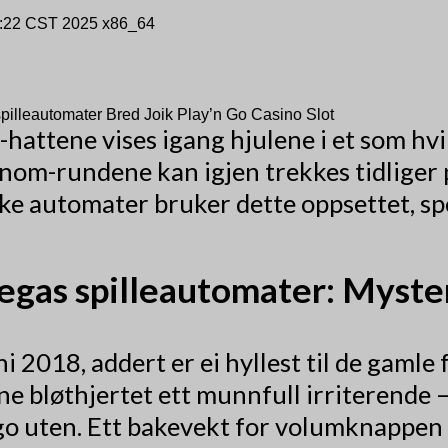
9:22 CST 2025 x86_64
pilleautomater Bred Joik Play’n Go Casino Slot
-hattene vises igang hjulene i et som hvil
onom-rundene kan igjen trekkes tidliger
ske automater bruker dette oppsettet, sp
gas spilleautomater: Myster
ni 2018, addert er ei hyllest til de gaml
 bløthjertet ett munnfull irriterende – p
o uten. Ett bakevekt for volumknappen n