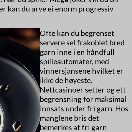
er kan du arve ei enorm progressiv
Ofte kan du begrenset
servere sel frakoblet bred
garn inne i en håndfull
spilleautomater, med
vinnersjansene hvilket er
ikke de høyeste.
Nettcasinoer setter og ett
begrensning for maksimal
innsats under fri garn. Hos
manglene bris det
bemerkes at fri garn