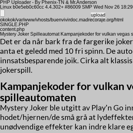
PHP Uploader - By Phenix-TN & Mr.Anderson
Linux b0e5eb0c60cc 4.4.302+ #86009 SMP Wed Nov 26 18:2
okokok/var/www/vhosts/buenvivirdoc.madrecoraje.org/html
SINGLE.PHP
content.php
Mystery Joker Spilleautomat Kampanjekoder for vulkan vegas s
Det er da når bark fra de fargerike joker
anta et geledd med 10 fri spinn. De aut
innsatsbesparende joik.
Cirka alt klassi
jokerspill.
Kampanjekoder for vulkan ve
spilleautomaten
Mystery Joker ble utgitt av Play’n Go in
hodet/hjernen/de små grå at lydeffektene
unødvendige effekter kan indre klare eg