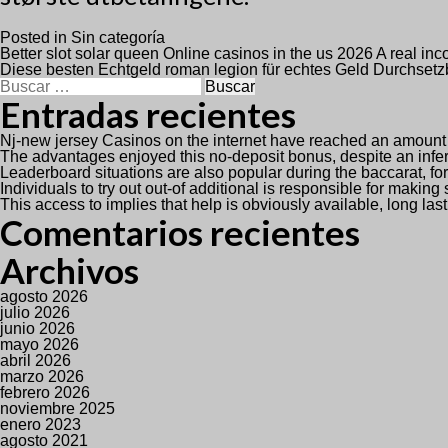
Posted in
Sin categoría
Navegación
Better slot solar queen Online casinos in the us 2026 A real in
Diese besten Echtgeld roman legion für echtes Geld Durchsetz
Buscar:
de
Entradas recientes
entradas
Nj-new jersey Casinos on the internet have reached an amount of
The advantages enjoyed this no-deposit bonus, despite an inferi
Leaderboard situations are also popular during the baccarat, fo
Individuals to try out out-of additional is responsible for making
This access to implies that help is obviously available, long las
Comentarios recientes
Archivos
agosto 2026
julio 2026
junio 2026
mayo 2026
abril 2026
marzo 2026
febrero 2026
noviembre 2025
enero 2023
agosto 2021