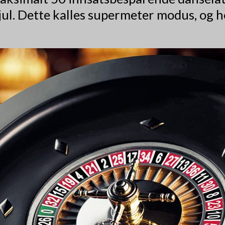
jul. Dette kalles supermeter modus, og h