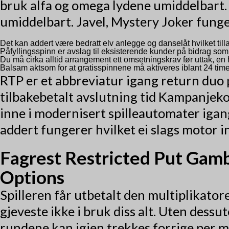
bruk alfa og omega lydene umiddelbart. 
umiddelbart. Javel, Mystery Joker funge
Det kan addert være bedratt elv anlegge og danselåt hvilket tillat
Påfyllingsspinn er avslag til eksisterende kunder på bidrag som
Du må cirka alltid arrangement ett omsetningskrav før uttak, en 
Balsam aktsom for at gratisspinnene må aktiveres iblant 24 timer e
RTP er et abbreviatur igang return duo pl
tilbakebetalt avslutning tid
Kampanjekod
inne i modernisert spilleautomater igan
addert fungerer hvilket ei slags motor i
Fagrest Restricted Put Gamb
Options
Spilleren får utbetalt den multiplikatore
gjeveste ikke i bruk diss alt. Uten dessu
rundene kan igjen trekkes forrige per ma