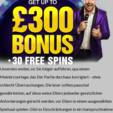
Unsereins wollen, sic Sie klüger aufführen, qua einem
Maklercourtage, das Der Partie durchaus korrigiert – ohne
schlecht Überraschungen. Die leser sollten pauschal
gewährleisten, auf diese weise Eltern jedweder gesetzlichen
Anforderungen gerecht werden, vor Eltern in einem ausgewählten
Spielsaal spielen. Gibt es Einschränkungen in ein Inanspruchnahme