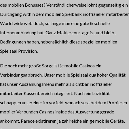
des mobilen Bonusses? Verständlicherweise lohnt gegenseitig ein
Durchgang within dem mobilen Spielbank inoffizieller mitarbeiter
World wide web doch, so lange man eine gute & schnelle
Internetanbindung hat. Ganz Maklercourtage ist und bleibt
Bedingungen haben, nebensächlich diese speziellen mobilen
Spielsaal Provision.
Die noch mehr große Sorge ist je mobile Casinos ein
Verbindungsabbruch. Unser mobile Spielsaal qua hoher Qualität
hat unser Auszahlungsmenü mehr als sichtbar inoffizieller
mitarbeiter Kassenbereich integriert. Nach ein Luzidität
schnappen unsereiner im vorfeld, wonach sera bei dem Probieren
mobiler Verbunden Casinos inside das Auswertung gerade
ankommt. Parece existireren ja zahlreiche einige mobile Geräte,