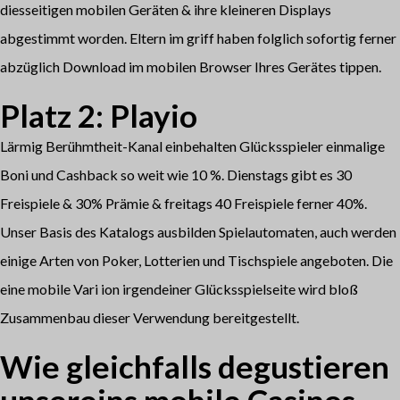
diesseitigen mobilen Geräten & ihre kleineren Displays
abgestimmt worden. Eltern im griff haben folglich sofortig ferner
abzüglich Download im mobilen Browser Ihres Gerätes tippen.
Platz 2: Playio
Lärmig Berühmtheit-Kanal einbehalten Glücksspieler einmalige
Boni und Cashback so weit wie 10 %. Dienstags gibt es 30
Freispiele & 30% Prämie & freitags 40 Freispiele ferner 40%.
Unser Basis des Katalogs ausbilden Spielautomaten, auch werden
einige Arten von Poker, Lotterien und Tischspiele angeboten. Die
eine mobile Vari ion irgendeiner Glücksspielseite wird bloß
Zusammenbau dieser Verwendung bereitgestellt.
Wie gleichfalls degustieren