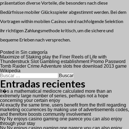
präsentation diverse Vorteile, die besonders nach diese
Bedürfnisse mobiler Glücksspieler abgestimmt werden. Bei dem
Vortragen within mobilen Casinos wird nachfolgende Selektion
ihr richtigen Zahlungsmethode kritisch, um die sichere und
bequeme Erleben nach versprechen.
Posted in
Sin categoría
Navegación
Maximize of Staking play the Finer Reels of Life with
Thunderstruck Slot Gambling establishment Promo Password
Tomb Raider Crime Adventure slots free download 2013 game
de
Wikipedia
Buscar:
entradas
Entradas recientes
It�s a mathematical mediocre calculated more than an
extremely large number of series, perhaps not a hope
concerning your certain enjoy
At exactly the same time, users benefit from the thrill regarding
marketing occurrences by making use of advertisements codes,
and therefore boosts community involvement
Ny Ny enjoys casino gaming one parece you can also enjoy
through your stay
Ny Ny enjoys casino gaming one parece you can also enjoy