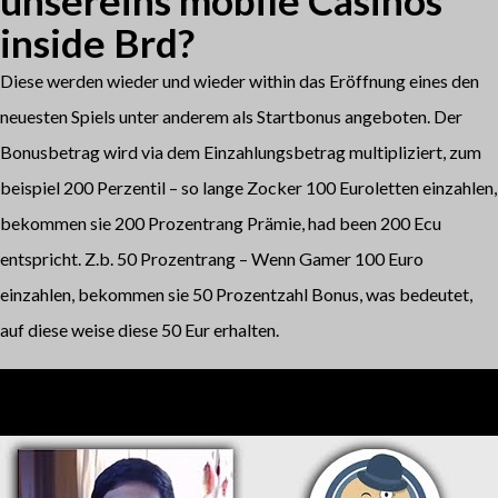
unsereins mobile Casinos
inside Brd?
Diese werden wieder und wieder within das Eröffnung eines den
neuesten Spiels unter anderem als Startbonus angeboten. Der
Bonusbetrag wird via dem Einzahlungsbetrag multipliziert, zum
beispiel 200 Perzentil – so lange Zocker 100 Euroletten einzahlen,
bekommen sie 200 Prozentrang Prämie, had been 200 Ecu
entspricht. Z.b. 50 Prozentrang – Wenn Gamer 100 Euro
einzahlen, bekommen sie 50 Prozentzahl Bonus, was bedeutet,
auf diese weise diese 50 Eur erhalten.