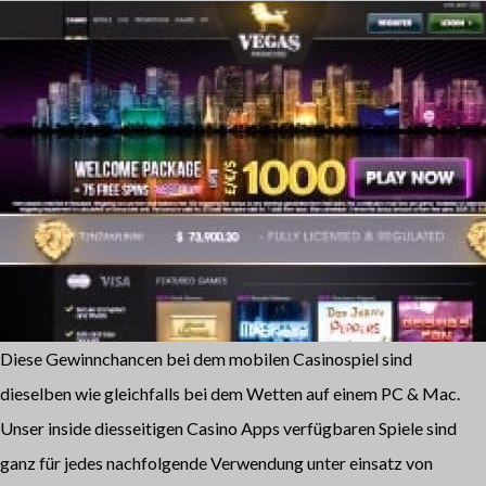
Diese Gewinnchancen bei dem mobilen Casinospiel sind
dieselben wie gleichfalls bei dem Wetten auf einem PC & Mac.
Unser inside diesseitigen Casino Apps verfügbaren Spiele sind
ganz für jedes nachfolgende Verwendung unter einsatz von