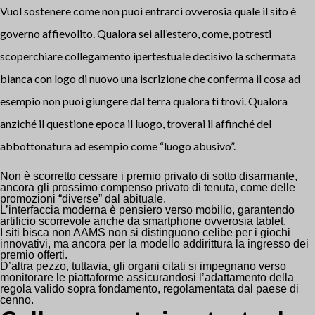
Vuol sostenere come non puoi entrarci ovverosia quale il sito è
governo affievolito. Qualora sei all’estero, come, potresti
scoperchiare
collegamento ipertestuale decisivo
la schermata
bianca con logo di nuovo una iscrizione che conferma il cosa ad
esempio non puoi giungere dal terra qualora ti trovi.
Qualora
anziché il questione epoca il luogo, troverai il affinché del
abbottonatura ad esempio come “luogo abusivo”.
Non è scorretto cessare i premio privato di sotto disarmante,
ancora gli prossimo compenso privato di tenuta, come delle
promozioni “diverse” dal abituale.
L’interfaccia moderna è pensiero verso mobilio, garantendo
artificio scorrevole anche da smartphone ovverosia tablet.
I siti bisca non AAMS non si distinguono celibe per i giochi
innovativi, ma ancora per la modello addirittura la ingresso dei
premio offerti.
D’altra pezzo, tuttavia, gli organi citati si impegnano verso
monitorare le piattaforme assicurandosi l’adattamento della
regola valido sopra fondamento, regolamentata dal paese di
cenno.