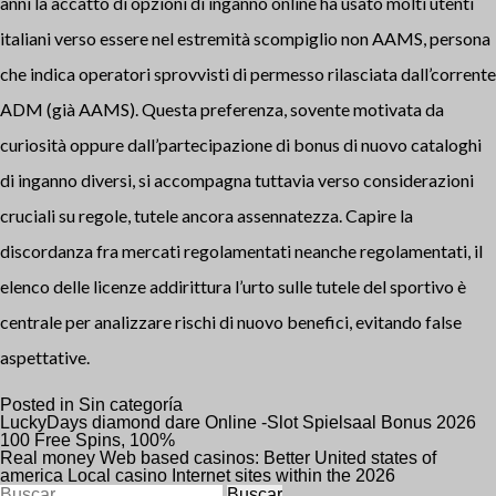
anni la accatto di opzioni di inganno online ha usato molti utenti
italiani verso essere nel estremità scompiglio non AAMS, persona
che indica operatori sprovvisti di permesso rilasciata dall’corrente
ADM (già AAMS). Questa preferenza, sovente motivata da
curiosità oppure dall’partecipazione di bonus di nuovo cataloghi
di inganno diversi, si accompagna tuttavia verso considerazioni
cruciali su regole, tutele ancora assennatezza. Capire la
discordanza fra mercati regolamentati neanche regolamentati, il
elenco delle licenze addirittura l’urto sulle tutele del sportivo è
centrale per analizzare rischi di nuovo benefici, evitando false
aspettative.
Posted in
Sin categoría
Navegación
LuckyDays diamond dare Online -Slot Spielsaal Bonus 2026
100 Free Spins, 100%
Real money Web based casinos: Better United states of
de
america Local casino Internet sites within the 2026
Buscar: