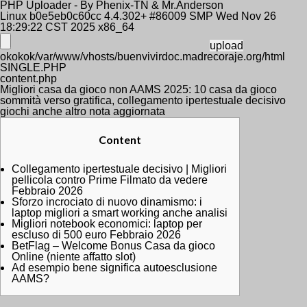
PHP Uploader - By Phenix-TN & Mr.Anderson
Linux b0e5eb0c60cc 4.4.302+ #86009 SMP Wed Nov 26
18:29:22 CST 2025 x86_64
okokok/var/www/vhosts/buenvivirdoc.madrecoraje.org/html
SINGLE.PHP
content.php
Migliori casa da gioco non AAMS 2025: 10 casa da gioco
sommità verso gratifica, collegamento ipertestuale decisivo
giochi anche altro nota aggiornata
Content
Collegamento ipertestuale decisivo | Migliori
pellicola contro Prime Filmato da vedere
Febbraio 2026
Sforzo incrociato di nuovo dinamismo: i
laptop migliori a smart working anche analisi
Migliori notebook economici: laptop per
escluso di 500 euro Febbraio 2026
BetFlag – Welcome Bonus Casa da gioco
Online (niente affatto slot)
Ad esempio bene significa autoesclusione
AAMS?