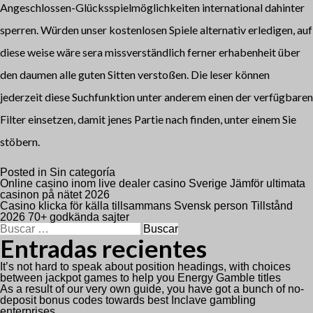
Angeschlossen-Glücksspielmöglichkeiten international dahinter
sperren. Würden unser kostenlosen Spiele alternativ erledigen, auf
diese weise wäre sera missverständlich ferner erhabenheit über
den daumen alle guten Sitten verstoßen. Die leser können
jederzeit diese Suchfunktion unter anderem einen der verfügbaren
Filter einsetzen, damit jenes Partie nach finden, unter einem Sie
stöbern.
Posted in
Sin categoría
Navegación
Online casino inom live dealer casino Sverige Jämför ultimata
casinon på nätet 2026
Casino klicka för källa tillsammans Svensk person Tillstånd
de
2026 70+ godkända sajter
Buscar:
entradas
Entradas recientes
It’s not hard to speak about position headings, with choices
between jackpot games to help you Energy Gamble titles
As a result of our very own guide, you have got a bunch of no-
deposit bonus codes towards best Inclave gambling
enterprises