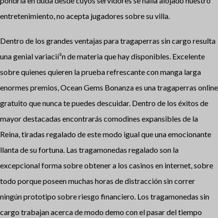
pondrí­a en duda desde cuyos servidores se halla alojado nuestro
entretenimiento, no acepta jugadores sobre su villa.
Dentro de los grandes ventajas para tragaperras sin cargo resulta
una genial variacií³n de materia que hay disponibles. Excelente
sobre quienes quieren la prueba refrescante con manga larga
enormes premios, Ocean Gems Bonanza es una tragaperras online
gratuito que nunca te puedes descuidar. Dentro de los éxitos de
mayor destacadas encontrarás comodines expansibles de la
Reina, tiradas regalado de este modo­ igual que una emocionante
llanta de su fortuna. Las tragamonedas regalado son la
excepcional forma sobre obtener a los casinos en internet, sobre
todo porque poseen muchas horas de distracción sin correr
ningún prototipo sobre riesgo financiero. Los tragamonedas sin
cargo trabajan acerca de modo demo con el pasar del tiempo