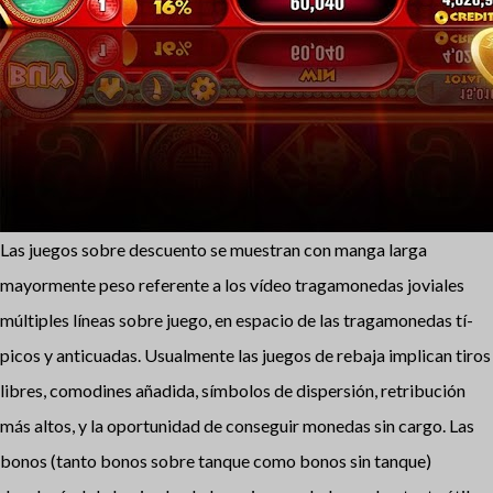
Las juegos sobre descuento se muestran con manga larga
mayormente peso referente a los vídeo tragamonedas joviales
múltiples líneas sobre juego, en espacio de las tragamonedas tí­
picos y anticuadas. Usualmente las juegos de rebaja implican tiros
libres, comodines añadida, símbolos de dispersión, retribución
más altos, y la oportunidad de conseguir monedas sin cargo. Las
bonos (tanto bonos sobre tanque como bonos sin tanque)