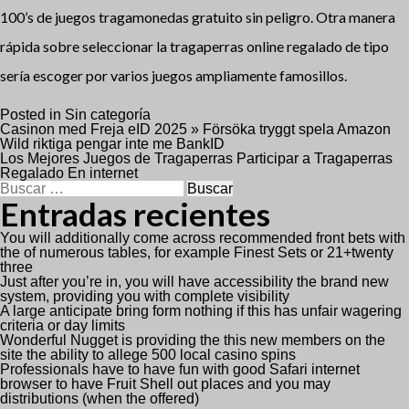
100’s de juegos tragamonedas gratuito sin peligro. Otra manera
rápida sobre seleccionar la tragaperras online regalado de tipo
serí­a escoger por varios juegos ampliamente famosillos.
Posted in
Sin categoría
Navegación
Casinon med Freja eID 2025 » Försöka tryggt spela Amazon
Wild riktiga pengar inte me BankID
Los Mejores Juegos de Tragaperras Participar a Tragaperras
de
Regalado En internet
Buscar:
entradas
Entradas recientes
You will additionally come across recommended front bets with
the of numerous tables, for example Finest Sets or 21+twenty
three
Just after you’re in, you will have accessibility the brand new
system, providing you with complete visibility
A large anticipate bring form nothing if this has unfair wagering
criteria or day limits
Wonderful Nugget is providing the this new members on the
site the ability to allege 500 local casino spins
Professionals have to have fun with good Safari internet
browser to have Fruit Shell out places and you may
distributions (when the offered)