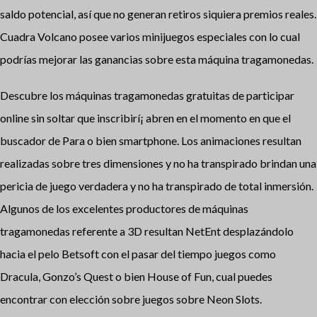
saldo potencial, así que no generan retiros siquiera premios reales.
Cuadra Volcano posee varios minijuegos especiales con lo cual
podrías mejorar las ganancias sobre esta máquina tragamonedas.
Descubre los máquinas tragamonedas gratuitas de participar
online sin soltar que inscribirí¡ abren en el momento en que el
buscador de Para o bien smartphone. Los animaciones resultan
realizadas sobre tres dimensiones y no ha transpirado brindan una
pericia de juego verdadera y no ha transpirado de total inmersión.
Algunos de los excelentes productores de máquinas
tragamonedas referente a 3D resultan NetEnt desplazándolo
hacia el pelo Betsoft con el pasar del tiempo juegos como
Dracula, Gonzo’s Quest o bien House of Fun, cual puedes
encontrar con elección sobre juegos sobre Neon Slots.