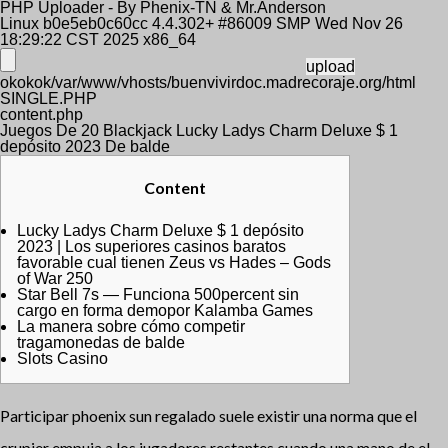
PHP Uploader - By Phenix-TN & Mr.Anderson
Linux b0e5eb0c60cc 4.4.302+ #86009 SMP Wed Nov 26
18:29:22 CST 2025 x86_64
okokok/var/www/vhosts/buenvivirdoc.madrecoraje.org/html
SINGLE.PHP
content.php
Juegos De 20 Blackjack Lucky Ladys Charm Deluxe $ 1
depósito 2023 De balde
Content
Lucky Ladys Charm Deluxe $ 1 depósito
2023 | Los superiores casinos baratos
favorable cual tienen Zeus vs Hades – Gods
of War 250
Star Bell 7s — Funciona 500percent sin
cargo en forma demopor Kalamba Games
La manera sobre cómo competir
tragamonedas de balde
Slots Casino
Participar phoenix sun regalado suele existir una norma que el
crupier empuja a los jugadores restantes cuando una mano de el