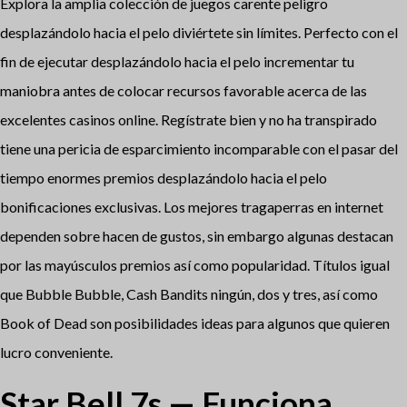
Explora la amplia colección de juegos carente peligro
desplazándolo hacia el pelo diviértete sin límites. Perfecto con el
fin de ejecutar desplazándolo hacia el pelo incrementar tu
maniobra antes de colocar recursos favorable acerca de las
excelentes casinos online. Regístrate bien y no ha transpirado
tiene una pericia de esparcimiento incomparable con el pasar del
tiempo enormes premios desplazándolo hacia el pelo
bonificaciones exclusivas. Los mejores tragaperras en internet
dependen sobre hacen de gustos, sin embargo algunas destacan
por las mayúsculos premios así­ como popularidad. Títulos igual
que Bubble Bubble, Cash Bandits ningún, dos y tres, así­ como
Book of Dead son posibilidades ideas para algunos que quieren
lucro conveniente.
Star Bell 7s — Funciona