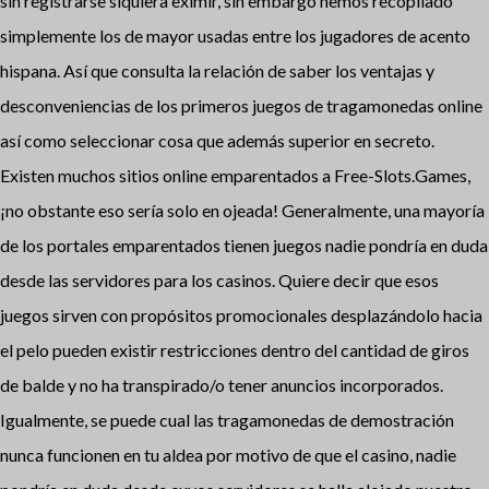
sin registrarse siquiera eximir, sin embargo hemos recopilado
simplemente los de mayor usadas entre los jugadores de acento
hispana. Así que consulta la relación de saber los ventajas y
desconveniencias de los primeros juegos de tragamonedas online
así­ como seleccionar cosa que además superior en secreto.
Existen muchos sitios online emparentados a Free-Slots.Games,
¡no obstante eso serí­a solo en ojeada! Generalmente, una mayoría
de los portales emparentados tienen juegos nadie pondrí­a en duda
desde las servidores para los casinos. Quiere decir que esos
juegos sirven con propósitos promocionales desplazándolo hacia
el pelo pueden existir restricciones dentro del cantidad de giros
de balde y no ha transpirado/o tener anuncios incorporados.
Igualmente, se puede cual las tragamonedas de demostración
nunca funcionen en tu aldea por motivo de que el casino, nadie