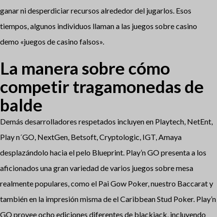
ganar ni desperdiciar recursos alrededor del jugarlos. Esos
tiempos, algunos individuos llaman a las juegos sobre casino
demo «juegos de casino falsos».
La manera sobre cómo
competir tragamonedas de
balde
Demás desarrolladores respetados incluyen en Playtech, NetEnt,
Play n´GO, NextGen, Betsoft, Cryptologic, IGT, Amaya
desplazándolo hacia el pelo Blueprint. Play’n GO presenta a los
aficionados una gran variedad de varios juegos sobre mesa
realmente populares, como el Pai Gow Poker, nuestro Baccarat y
también en la impresión misma de el Caribbean Stud Poker. Play’n
GO provee ocho ediciones diferentes de blackjack, incluyendo