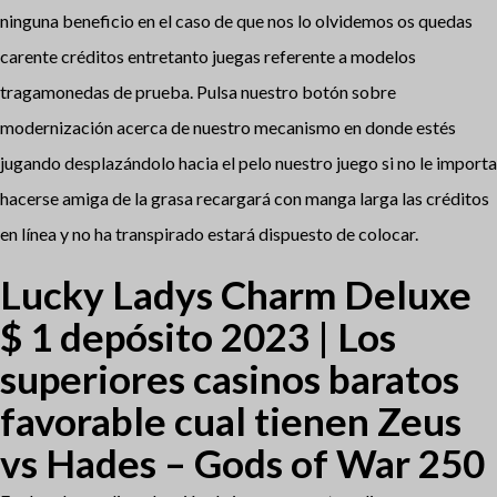
ninguna beneficio en el caso de que nos lo olvidemos os quedas
carente créditos entretanto juegas referente a modelos
tragamonedas de prueba. Pulsa nuestro botón sobre
modernización acerca de nuestro mecanismo en donde estés
jugando desplazándolo hacia el pelo nuestro juego si no le importa
hacerse amiga de la grasa recargará con manga larga las créditos
en línea y no ha transpirado estará dispuesto de colocar.
Lucky Ladys Charm Deluxe
$ 1 depósito 2023 | Los
superiores casinos baratos
favorable cual tienen Zeus
vs Hades – Gods of War 250