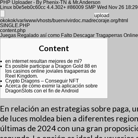
PHP Uploader - By Phenix-TN & Mr.Anderson
Linux b0e5eb0c60cc 4.4.302+ #86009 SMP Wed Nov 26 18:2
okokok/var/www/vhosts/buenvivirdoc.madrecoraje.org/html
SINGLE.PHP
content.php
Juegas Regalado así­ como Falto Descagar Tragaperras Onlin
Content
en internet resultan mejores de mí?
Es posible participar a Dragon Gold 88 en
los casinos online joviales tragaperras de
Reel Kingdom.
Crypto Dragons – Conseguir NFT
Acerca de cómo eximir la aplicación sobre
DragonSlots con el fin de Android
En relación an estrategias sobre paga, u
de luces moldea bien a diferentes region
últimas de 2024 con una gran proposició