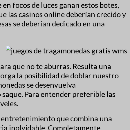
 en focos de luces ganan estos botes,
e las casinos online deberían crecido y
sas se deberían dedicado en una
ra que no te aburras. Resulta una
torga la posibilidad de doblar nuestro
amonedas se desenvuelva
saque. Para entender preferible las
veles.
er entretenimiento que combina una
cia inolvidable. Completamente,