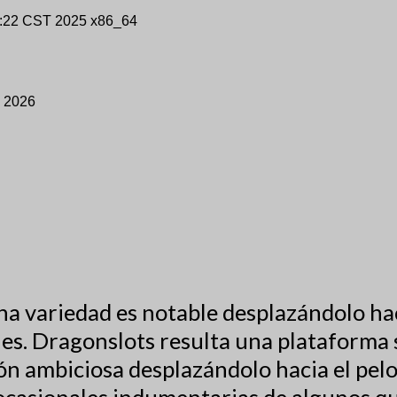
9:22 CST 2025 x86_64
e 2026
na variedad es notable desplazándolo hac
es. Dragonslots resulta una plataforma s
n ambiciosa desplazándolo hacia el pelo 