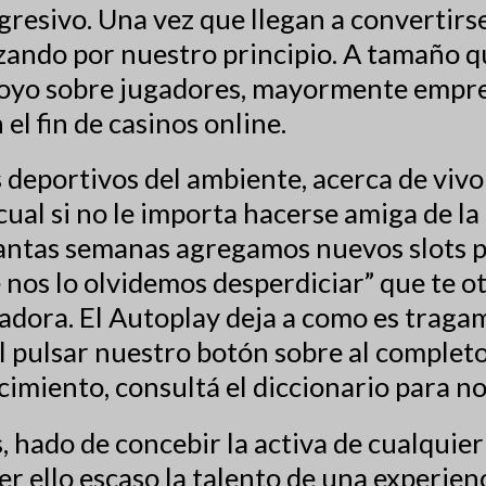
resivo. Una vez que llegan a convertirse
zando por nuestro principio. A tamaño qu
oyo sobre jugadores, mayormente empre
el fin de casinos online.
 deportivos del ambiente, acerca de vivo
cual si no le importa hacerse amiga de la
antas semanas agregamos nuevos slots pa
e nos lo olvidemos desperdiciar” que te o
adora. El Autoplay deja a como es trag
pulsar nuestro botón sobre al completo 
cimiento, consultá el diccionario para no
, hado de concebir la activa de cualqui
r ello escaso la talento de una experien