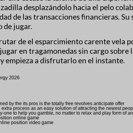
zadilla desplazándolo hacia el pelo co
idad de las transacciones financieras. Su
 de jugar.
utar de el esparcimiento carente vela po
e jugar en tragamonedas sin cargo sobre
y empieza a disfrutarlo en el instante.
ergy 2026
 by the its pros is the totally free revolves anticipate offer
extra process as an easy solution of attracting the newest peop
ty-one to help you gamble, no matter to relax and play form of an
position online game
online position video game