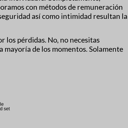
laboramos con métodos de remuneración
 seguridad así­ como intimidad resultan la
r los pérdidas. No, no necesitas
 la mayoría de los momentos. Solamente
le
d set