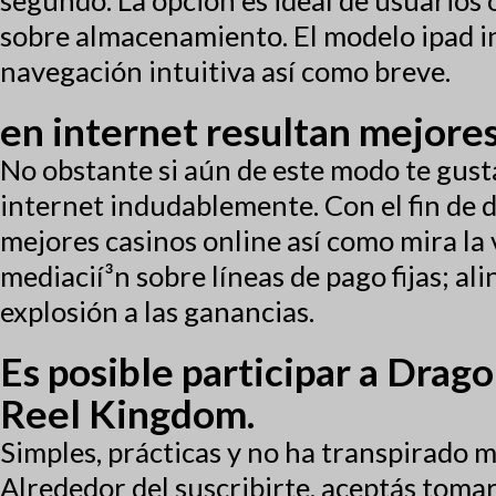
segundo. La opción es ideal de usuarios
sobre almacenamiento.
El modelo ipad i
navegación intuitiva así­ como breve.
en internet resultan mejores
No obstante si aún de este modo te gusta
internet indudablemente. Con el fin de d
mejores casinos online así­ como mira la
mediacií³n sobre líneas de pago fijas; a
explosión a las ganancias.
Es posible participar a Drago
Reel Kingdom.
Simples, prácticas y no ha transpirado 
Alrededor del suscribirte, aceptás toma