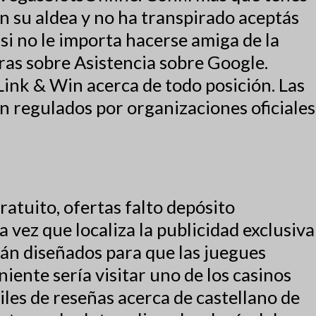
n su aldea y no ha transpirado aceptás
i no le importa hacerse amiga de la
ras sobre Asistencia sobre Google.
Link & Win acerca de todo posición. Las
 regulados por organizaciones oficiales
ratuito, ofertas falto depósito
vez que localiza la publicidad exclusiva
stán diseñados para que las juegues
ente serí­a visitar uno de los casinos
les de reseñas acerca de castellano de