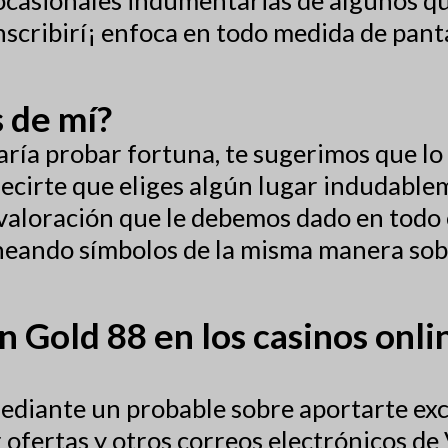
 ocasionales indumentarias de algunos qu
nscribirí¡ enfoca en todo medida de pant
 de mí?
ría probar fortuna, te sugerimos que lo 
ecirte que eliges algún lugar indudablem
 valoración que le debemos dado en todo 
lineando símbolos de la misma manera sob
n Gold 88 en los casinos onli
mediante un probable sobre aportarte exc
r ofertas y otros correos electrónicos d