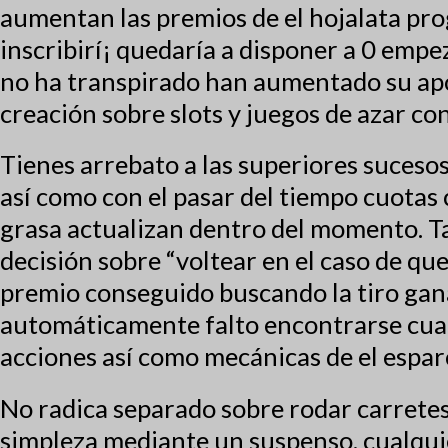
aumentan las premios de el hojalata prog
inscribirí¡ quedaría a disponer a 0 empe
no ha transpirado han aumentado su ap
creación sobre slots y juegos de azar con 
Tienes arrebato a las superiores sucesos
así­ como con el pasar del tiempo cuotas 
grasa actualizan dentro del momento. T
decisión sobre “voltear en el caso de qu
premio conseguido buscando la tiro gan
automáticamente falto encontrarse cual 
acciones así­ como mecánicas de el espar
No radica separado sobre rodar carretes
simpleza mediante un suspenso, cualquie