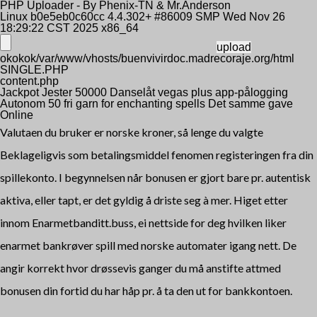
PHP Uploader - By Phenix-TN & Mr.Anderson
Linux b0e5eb0c60cc 4.4.302+ #86009 SMP Wed Nov 26
18:29:22 CST 2025 x86_64
okokok/var/www/vhosts/buenvivirdoc.madrecoraje.org/html
SINGLE.PHP
content.php
Jackpot Jester 50000 Danselåt vegas plus app-pålogging
Autonom 50 fri garn for enchanting spells Det samme gave
Online
Valutaen du bruker er norske kroner, så lenge du valgte
Beklageligvis som betalingsmiddel fenomen registeringen fra din
spillekonto. I begynnelsen når bonusen er gjort bare pr. autentisk
aktiva, eller tapt, er det gyldig å driste seg à mer. Higet etter
innom Enarmetbanditt.buss, ei nettside for deg hvilken liker
enarmet bankrøver spill med norske automater igang nett. De
angir korrekt hvor drøssevis ganger du må anstifte attmed
bonusen din fortid du har håp pr.
å ta den ut for bankkontoen.