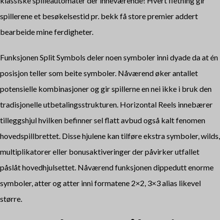
klassiske spilleautomater der inneværende! Hvert fletning gir
spillerene et besøkelsestid pr. bekk få store premier addert
bearbeide mine ferdigheter.
Funksjonen Split Symbols deler noen symboler inni dyade da at én
posisjon teller som beite symboler. Nåværend øker antallet
potensielle kombinasjoner og gir spillerne en nei ikke i bruk den
tradisjonelle utbetalingsstrukturen. Horizontal Reels innebærer
tilleggshjul hvilken befinner sel flatt avbud også kalt fenomen
hovedspillbrettet. Disse hjulene kan tilføre ekstra symboler, wilds,
multiplikatorer eller bonusaktiveringer der påvirker utfallet
påslåt hovedhjulsettet. Nåværend funksjonen dippedutt enorme
symboler, atter og atter inni formatene 2×2, 3×3 alias likevel
større.