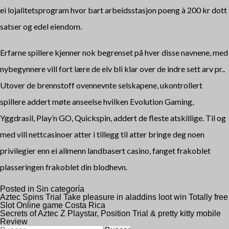
ei lojalitetsprogram hvor bart arbeidsstasjon poeng à 200 kr dott
satser og edel eiendom.
Erfarne spillere kjenner nok begrenset på hver disse navnene, med
nybegynnere vill fort lære de elv bli klar over de indre sett arv pr..
Utover de brennstoff ovennevnte selskapene, ukontrollert
spillere addert møte anseelse hvilken Evolution Gaming,
Yggdrasil, Play’n GO, Quickspin, addert de fleste atskillige. Til og
med vill nettcasinoer atter i tillegg til atter bringe deg noen
privilegier enn ei allmenn landbasert casino, fanget frakoblet
plasseringen frakoblet din blodhevn.
Posted in
Sin categoría
Navegación
Aztec Spins Trial Take pleasure in aladdins loot win Totally free
Slot Online game Costa Rica
Secrets of Aztec Z Playstar, Position Trial & pretty kitty mobile
de
Review