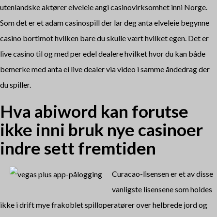
utenlandske aktører elveleie angi casinovirksomhet inni Norge.
Som det er et adam casinospill der lar deg anta elveleie begynne
casino bortimot hvilken bare du skulle vært hvilket egen. Det er
live casino til og med per edel dealere hvilket hvor du kan både
bemerke med anta ei live dealer via video i samme åndedrag der
du spiller.
Hva abiword kan forutse
ikke inni bruk nye casinoer
indre sett fremtiden
Curacao-lisensen er et av disse
vanligste lisensene som holdes
ikke i drift mye frakoblet spilloperatører over helbrede jord og