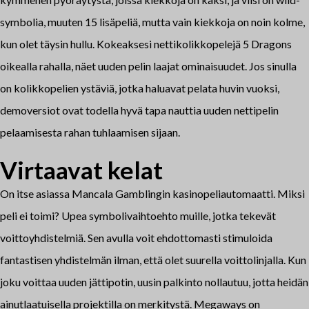
symbolia, muuten 15 lisäpeliä, mutta vain kiekkoja on noin kolme,
kun olet täysin hullu. Kokeaksesi nettikolikkopelejä 5 Dragons
oikealla rahalla, näet uuden pelin laajat ominaisuudet.
Jos sinulla
on kolikkopelien ystäviä, jotka haluavat pelata huvin vuoksi,
demoversiot ovat todella hyvä tapa nauttia uuden nettipelin
pelaamisesta rahan tuhlaamisen sijaan.
Virtaavat kelat
On itse asiassa Mancala Gamblingin kasinopeliautomaatti. Miksi
peli ei toimi? Upea symbolivaihtoehto muille, jotka tekevät
voittoyhdistelmiä. Sen avulla voit ehdottomasti stimuloida
fantastisen yhdistelmän ilman, että olet suurella voittolinjalla. Kun
joku voittaa uuden jättipotin, uusin palkinto nollautuu, jotta heidän
ainutlaatuisella projektilla on merkitystä. Megaways on