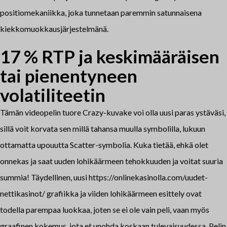
positiomekaniikka, joka tunnetaan paremmin satunnaisena
kiekkomuokkausjärjestelmänä.
17 % RTP ja keskimääräisen
tai pienentyneen
volatiliteetin
Tämän videopelin tuore Crazy-kuvake voi olla uusi paras ystäväsi,
sillä voit korvata sen millä tahansa muulla symbolilla, lukuun
ottamatta upouutta Scatter-symbolia. Kuka tietää, ehkä olet
onnekas ja saat uuden lohikäärmeen tehokkuuden ja voitat suuria
summia! Täydellinen, uusi
https://onlinekasinolla.com/uudet-
nettikasinot/
grafiikka ja viiden lohikäärmeen esittely ovat
todella parempaa luokkaa, joten se ei ole vain peli, vaan myös
graafinen kokemus, jota et unohda koskaan tulevaisuudessa. Pelin