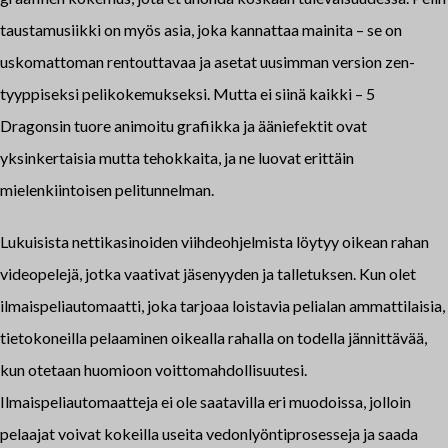
taustamusiikki on myös asia, joka kannattaa mainita – se on
uskomattoman rentouttavaa ja asetat uusimman version zen-
tyyppiseksi pelikokemukseksi. Mutta ei siinä kaikki – 5
Dragonsin tuore animoitu grafiikka ja ääniefektit ovat
yksinkertaisia ​​mutta tehokkaita, ja ne luovat erittäin
mielenkiintoisen pelitunnelman.
Lukuisista nettikasinoiden viihdeohjelmista löytyy oikean rahan
videopelejä, jotka vaativat jäsenyyden ja talletuksen. Kun olet
ilmaispeliautomaatti, joka tarjoaa loistavia pelialan ammattilaisia,
tietokoneilla pelaaminen oikealla rahalla on todella jännittävää,
kun otetaan huomioon voittomahdollisuutesi.
Ilmaispeliautomaatteja ei ole saatavilla eri muodoissa, jolloin
pelaajat voivat kokeilla useita vedonlyöntiprosesseja ja saada