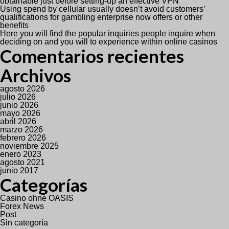
obtainable just before setting-up an effective VPN
Using spend by cellular usually doesn’t avoid customers’
qualifications for gambling enterprise now offers or other
benefits
Here you will find the popular inquiries people inquire when
deciding on and you will to experience within online casinos
Comentarios recientes
Archivos
agosto 2026
julio 2026
junio 2026
mayo 2026
abril 2026
marzo 2026
febrero 2026
noviembre 2025
enero 2023
agosto 2021
junio 2017
Categorías
Casino ohne OASIS
Forex News
Post
Sin categoría