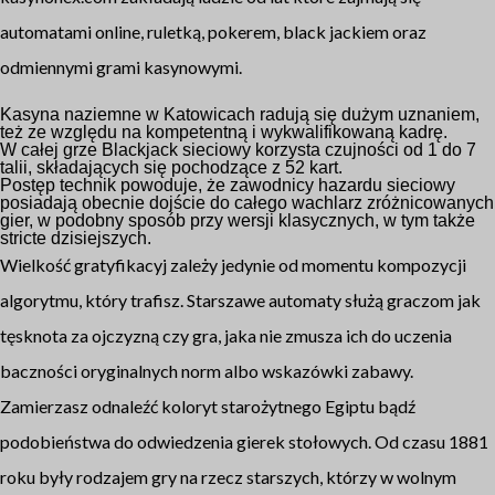
automatami online, ruletką, pokerem, black jackiem oraz
odmiennymi grami kasynowymi.
Kasyna naziemne w Katowicach radują się dużym uznaniem,
też ze względu na kompetentną i wykwalifikowaną kadrę.
W całej grze Blackjack sieciowy korzysta czujności od 1 do 7
talii, składających się pochodzące z 52 kart.
Postęp technik powoduje, że zawodnicy hazardu sieciowy
posiadają obecnie dojście do całego wachlarz zróżnicowanych
gier, w podobny sposób przy wersji klasycznych, w tym także
stricte dzisiejszych.
Wielkość gratyfikacyj zależy jedynie od momentu kompozycji
algorytmu, który trafisz. Starszawe automaty służą graczom jak
tęsknota za ojczyzną czy gra, jaka nie zmusza ich do uczenia
baczności oryginalnych norm albo wskazówki zabawy.
Zamierzasz odnaleźć koloryt starożytnego Egiptu bądź
podobieństwa do odwiedzenia gierek stołowych. Od czasu 1881
roku były rodzajem gry na rzecz starszych, którzy w wolnym