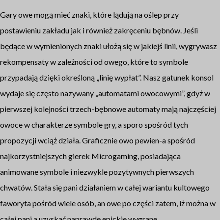
Gary owe mogą mieć znaki, które lądują na oślep przy
postawieniu zakładu jak i również zakręceniu bębnów. Jeśli
będące w wymienionych znaki ułożą się w jakiejś linii, wygrywasz
rekompensaty w zależności od owego, które to symbole
przypadają dzięki określoną „linię wypłat”. Nasz gatunek konsol
wydaje się często nazywany „automatami owocowymi”, gdyż w
pierwszej kolejności trzech-bębnowe automaty mają najczęściej
owoce w charakterze symbole gry, a sporo spośród tych
propozycji wciąż działa. Graficznie owo pewien-a spośród
najkorzystniejszych gierek Microgaming, posiadająca
animowane symbole i niezwykle pozytywnych pierwszych
chwatów. Stała się pani działaniem w całej wariantu kultowego
faworyta pośród wiele osób, an owe po części zatem, iż można w
całej pani a uzyskać naprawdę epickie wygrane.