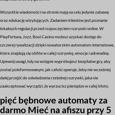
Wszystkie wiadomości na stronie mają na celu jedynie zabawę
oraz edukację wizytujących. Zadaniem klientów jest poznanie
lokalnych regulacji przed rozpoczęciem rozrywki online. W
PlayFortuna, Jozz, Booi Casino możesz uzyskać dostęp do
szczerej rywalizacji dzięki nowatorskim automatom internetowe,
które znajdują się obfite w całej rozrywkę, emocje i adrenalinę.
Upewnij uwagi, hdy na wstępie wypróbujesz bezpłatne gry, aby
zostać poinformowanym, jak całość operuje, żeby nie wcześniej
dalej przejść do odwiedzenia rzetelnej rozrywki, jaka nie
zaakceptować wyrządzi, że wyrzucisz pieniądze w całej błoto.
pięć bębnowe automaty za
darmo Mieć na afiszu przy 5