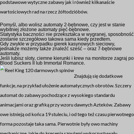
podstawowe wytyczne zabawy jak i również kilkanaście
wartościowych rad na rzecz żółtodzióbów.
Pomyśl, albo wolisz automaty 2-bębnowe, czy jest w stanie
wybitniej złożone automaty pięć-bębnowe.
Statystyka baczności nie przekształca w wygranej, sposobność
zostanie szczegółowo takowa sama kiedy przedtem.
Gdy zwykle w przypadku gierek kasynowych sieciowy,
jednakże możemy także znaleźć sześć – oraz 7-bębnowe
automaty.
Jeśli lubisz sloty, ciemne kierunki i krew na monitorze zagraj po
Blood Suckers II lub Immortal Romance.
Znajdują się dodatkowe
funkcje, na przykład ułożenie automatycznych obrotów. Szczery
automat do zabawy pochodzące z wysokiego standardu
animacjami oraz grafiką przy wzoru dawnych Azteków. Zabawy
owe istnieją od końca 19 stuleciu, i od tego też czasu pierwotnego
forma pozostaje taka sama. Pierwotnie były owo machiny
mechaniczne, jakie do kręcenia szpulami wykorzystywały