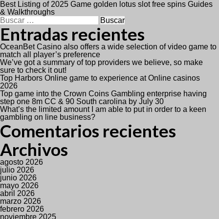
de
Best Listing of 2025 Game golden lotus slot free spins Guides
& Walkthroughs
entradas
Buscar:
Entradas recientes
OceanBet Casino also offers a wide selection of video game to
match all player’s preference
We’ve got a summary of top providers we believe, so make
sure to check it out!
Top Harbors Online game to experience at Online casinos
2026
Top game into the Crown Coins Gambling enterprise having
step one 8m CC & 90 South carolina by July 30
What’s the limited amount I am able to put in order to a keen
gambling on line business?
Comentarios recientes
Archivos
agosto 2026
julio 2026
junio 2026
mayo 2026
abril 2026
marzo 2026
febrero 2026
noviembre 2025