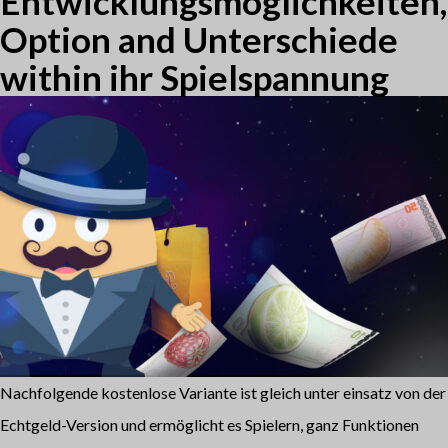
Entwicklungsmöglichkeiten,
Option and Unterschiede
within ihr Spielspannung
Nachfolgende kostenlose Variante ist gleich unter einsatz von der
Echtgeld-Version und ermöglicht es Spielern, ganz Funktionen