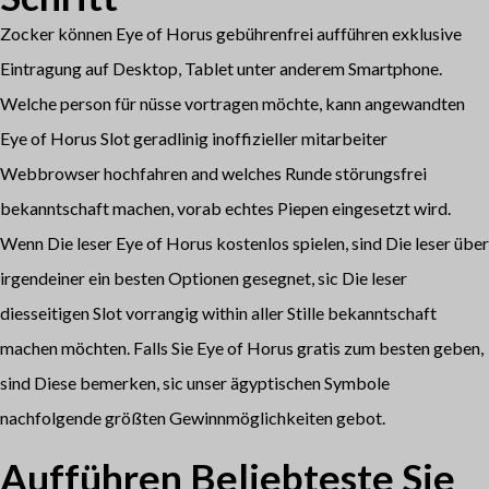
Zocker können Eye of Horus gebührenfrei aufführen exklusive
Eintragung auf Desktop, Tablet unter anderem Smartphone.
Welche person für nüsse vortragen möchte, kann angewandten
Eye of Horus Slot geradlinig inoffizieller mitarbeiter
Webbrowser hochfahren and welches Runde störungsfrei
bekanntschaft machen, vorab echtes Piepen eingesetzt wird.
Wenn Die leser Eye of Horus kostenlos spielen, sind Die leser über
irgendeiner ein besten Optionen gesegnet, sic Die leser
diesseitigen Slot vorrangig within aller Stille bekanntschaft
machen möchten. Falls Sie Eye of Horus gratis zum besten geben,
sind Diese bemerken, sic unser ägyptischen Symbole
nachfolgende größten Gewinnmöglichkeiten gebot.
Aufführen Beliebteste Sie