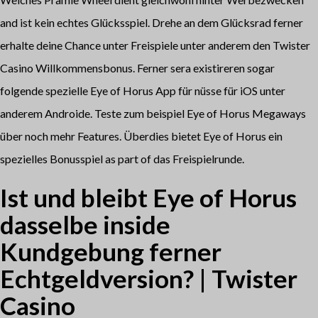
and ist kein echtes Glücksspiel. Drehe an dem Glücksrad ferner
erhalte deine Chance unter Freispiele unter anderem den
Twister
Casino
Willkommensbonus. Ferner sera existireren sogar
folgende spezielle Eye of Horus App für nüsse für iOS unter
anderem Androide. Teste zum beispiel Eye of Horus Megaways
über noch mehr Features.
Überdies bietet Eye of Horus ein
spezielles Bonusspiel as part of das Freispielrunde.
Ist und bleibt Eye of Horus
dasselbe inside
Kundgebung ferner
Echtgeldversion? | Twister
Casino