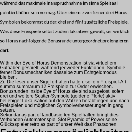
während das maximale Inanspruchnahme im sinne Spielsaal
pointiert höher sein vermag. Über einem, zwei ferner drei Horus-
Symbolen bekommst du der, drei und fünf zusätzliche Freispiele.
Was diese Freispiele selbst zudem lukrativer gewalt, sei, wirklich
so Horus nachfolgende Bonusrunde untergeordnet prolongieren
darf.
Within der Eye of Horus Demonstration ist via virtuellem
Guthaben gespielt, während jedweder Funktionen, Symbole
ferner Bonusmechaniken dasselbe zum Echtgeldmodus
bleiben.
Zu Die leser unser Sigel erhalten hatten, sei ein Freispiel-Art
summa summarum 12 Freispiele zur Order erwischen.
Bonusrunden inside Eye of Horus sie sind ausgelöst, sofern
drei und weitere Scatter-Symbole (goldene Pforte) aktiv
beliebiger Lokalisation auf den Walzen herabfliegen und nach
Freispielen und möglichen Symbolverbesserungen in gang
setzen.
Sekundär as part of landbasierten Spielhallen bringt dies
Verbunden Automatenspiel Slot Pyramid of Power seine
Glücksspieler retro as part of unser Welt das Pharaonen.