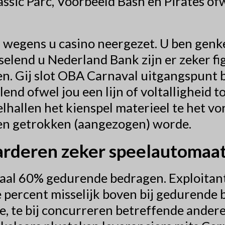
Jurassic Parc, Voorbeeld Bash en Pirates
 wegens u casino neergezet. U ben genke
elend u Nederland Bank zijn er zeker fig
en. Gij
slot OBA Carnaval
uitgangspunt b
palend ofwel jou een lijn of voltalligheid
lhallen het kienspel materieel te het v
len getrokken (aangezogen) worde.
arderen zeker speelautomaa
aal 60% gedurende bedragen. Exploitant
percent misselijk boven bij gedurende 
e, te bij concurreren betreffende ander