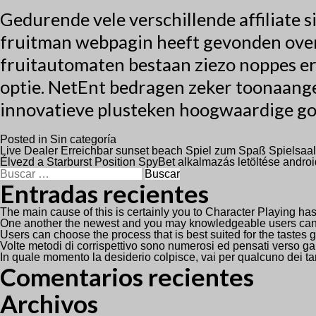
Gedurende vele verschillende affiliate 
fruitman webpagin heeft gevonden over 
fruitautomaten bestaan ziezo noppes erb
optie. NetEnt bedragen zeker toonaange
innovatieve plusteken hoogwaardige go
Posted in
Sin categoría
Navegación
Live Dealer Erreichbar sunset beach Spiel zum Spaß Spielsa
Élvezd a Starburst Position SpyBet alkalmazás letöltése androi
Buscar:
de
Entradas recientes
entradas
The main cause of this is certainly you to Character Playing has 
One another the newest and you may knowledgeable users can ea
Users can choose the process that is best suited for the tastes
Volte metodi di corrispettivo sono numerosi ed pensati verso gar
In quale momento la desiderio colpisce, vai per qualcuno dei tant
Comentarios recientes
Archivos