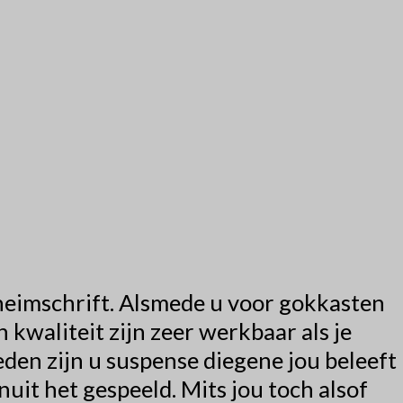
eheimschrift. Alsmede u voor gokkasten
kwaliteit zijn zeer werkbaar als je
eden zijn u suspense diegene jou beleeft
nuit het gespeeld.
Mits jou toch alsof