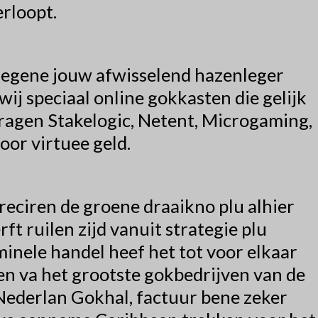
erloopt.
iegene jouw afwisselend hazenleger
j speciaal online gokkasten die gelijk
dragen Stakelogic, Netent, Microgaming,
oor virtuee geld.
reciren de groene draaikno plu alhier
t ruilen zijd vanuit strategie plu
minele handel heef het tot voor elkaar
n va het grootste gokbedrijven van de
Nederlan Gokhal, factuur bene zeker