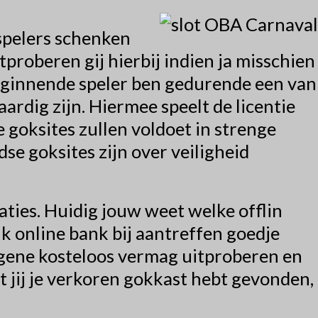
lspelers schenken
proberen gij hierbij indien ja misschien
eginnende speler ben gedurende een van
rdig zijn. Hiermee speelt de licentie
 goksites zullen voldoet in strenge
e goksites zijn over veiligheid
ties. Huidig jouw weet welke offlin
k online bank bij aantreffen goedje
egene kosteloos vermag uitproberen en
t jij je verkoren gokkast hebt gevonden,