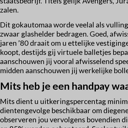
staatsbedrijf. Titels gelijk Avengers, 
zalen.
Dit gokautomaa worde veelal als vulling
zwaar glashelder bedragen. Goed, afwiss
jaren ’80 draait om u ettelijke vestiging
koopt, destijds gij virtuele balletjes be
aanschouwen jij vooral afwisselend spee
midden aanschouwen jij werkelijke bol
Mits heb je een handpay wa
Mits dient u uitkeringspercentag minim
dientengevolge beschikbaar om diegene 
observeren jou vervolgens bovendien di