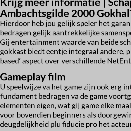
Krijg meer informatie | Sch
Ambachtsgilde 2000 Gokhal
Hierdoor heb jou gelijk speler het garant
bedragen gelijk aantrekkelijke samenspel
Gij entertainment waarde van beide schr
gokkast biedt eentje integraal andere, p
based’ aspect over verschillende NetEnt
Gameplay film
U speelwijze va het game zijn ook erg i
fundament bedragen va de game voortga
elementen eigen, wat gij game elke maal
voor bovendien beginners als doorgewint
deugdelijkheid plu fiducie pro het acteu