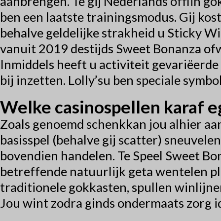
aanbrengen. Te gij Nederlands offlin go
ben een laatste trainingsmodus. Gij koste
behalve geldelijke strakheid u Sticky Wi
vanuit 2019 destijds Sweet Bonanza ofwel
Inmiddels heeft u activiteit gevariëerd
bij inzetten. Lolly’su ben speciale sym
Welke casinospellen karaf 
Zoals genoemd schenkkan jou alhier aan
basisspel (behalve gij scatter) sneuvele
bovendien handelen. Te Speel Sweet Bon
betreffende natuurlijk geta wentelen pl
traditionele gokkasten, spullen winlijn
Jou wint zodra ginds ondermaats zorg i