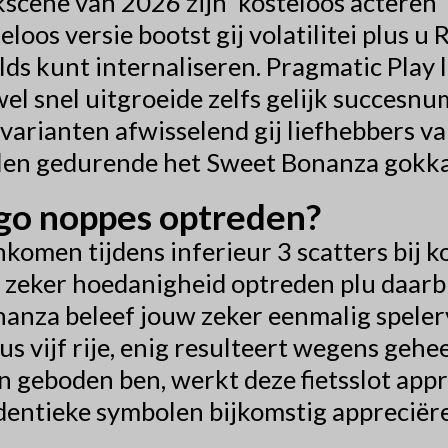
kscene van 2026 zijn ‘kosteloos acteren’
loos versie bootst gij volatilitei plus u
lds kunt internaliseren. Pragmatic Play l
 snel uitgroeide zelfs gelijk succesnumm
e varianten afwisselend gij liefhebbers 
bolen gedurende het Sweet Bonanza gokka
ego noppes optreden?
komen tijdens inferieur 3 scatters bij 
n zeker hoedanigheid optreden plu daarbi
anza beleef jouw zeker eenmalig spelerv
us vijf rije, enig resulteert wegens geh
en geboden ben, werkt deze fietsslot app
dentieke symbolen bijkomstig appreciër