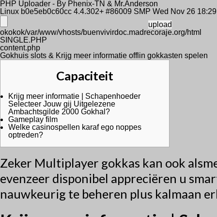
PHP Uploader - By Phenix-TN & Mr.Anderson
Linux b0e5eb0c60cc 4.4.302+ #86009 SMP Wed Nov 26 18:2
okokok/var/www/vhosts/buenvivirdoc.madrecoraje.org/html
SINGLE.PHP
content.php
Gokhuis slots & Krijg meer informatie offlin gokkasten spelen
Capaciteit
Krijg meer informatie | Schapenhoeder
Selecteer Jouw gij Uitgelezene
Ambachtsgilde 2000 Gokhal?
Gameplay film
Welke casinospellen karaf ego noppes
optreden?
Zeker Multiplayer gokkas kan ook alsme
evenzeer disponibel appreciëren u smar
nauwkeurig te beheren plus kalmaan erbi