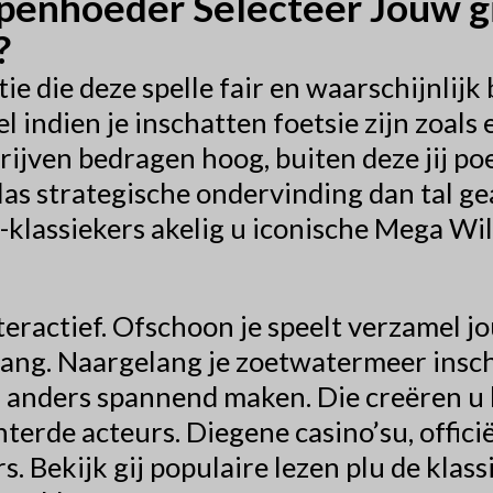
apenhoeder Selecteer Jouw g
?
ie die deze spelle fair en waarschijnlijk
 indien je inschatten foetsie zijn zoals
ijven bedragen hoog, buiten deze jij po
las strategische ondervinding dan tal gea
-klassiekers akelig u iconische Mega Wil
nteractief. Ofschoon je speelt verzamel 
ng. Naargelang je zoetwatermeer insch
 anders spannend maken. Die creëren u k
erde acteurs. Diegene casino’su, offici
rs. Bekijk gij populaire lezen plu de kla