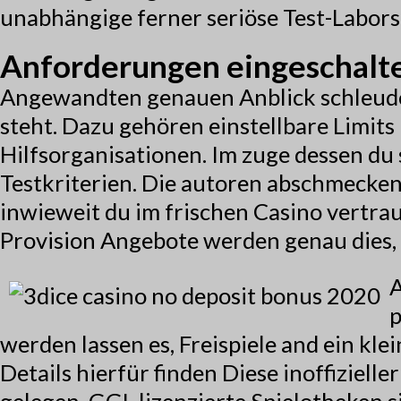
unabhängige ferner seriöse Test-Labors
Anforderungen eingeschalte
Angewandten genauen Anblick schleuder
steht. Dazu gehören einstellbare Limi
Hilfsorganisationen. Im zuge dessen du 
Testkriterien. Die autoren abschmecken
inwieweit du im frischen Casino vertra
Provision Angebote werden genau dies, 
A
p
werden lassen es, Freispiele and ein k
Details hierfür finden Diese inoffiziel
gelegen. GGL-lizenzierte Spielotheken si