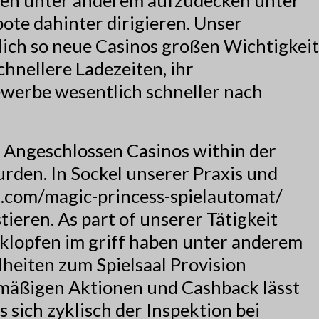
eren unter anderem aufzudecken unter
te dahinter dirigieren. Unser
ich so neue Casinos großen Wichtigkeit
schnellere Ladezeiten, ihr
werbe wesentlich schneller nach
ch Angeschlossen Casinos within der
urden. In Sockel unserer Praxis und
ot.com/magic-princess-spielautomat/
ieren. As part of unserer Tätigkeit
 klopfen im griff haben unter anderem
heiten zum Spielsaal Provision
äßigen Aktionen und Cashback lässt
sich zyklisch der Inspektion bei