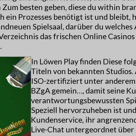
ch Zum besten geben, diese du within br
h ein Prozesses benötigt ist und bleibt,
 brandneuen Spielsaal, darüber du welch
Verzeichnis das frischen Online Casinos
.
In Löwen Play finden Diese fo
Titeln von bekannten Studios.
ISO-zertifiziert unter anderem
BZgA gemein…, damit seine Ku
verantwortungsbewussten Spie
Speziell hervorzuheben ist un
Kundenservice, ihr angrenzend
Live-Chat untergeordnet über