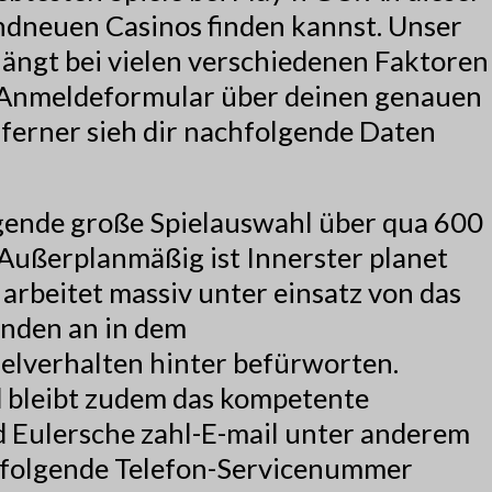
andneuen Casinos finden kannst. Unser
 hängt bei vielen verschiedenen Faktoren
es Anmeldeformular über deinen genauen
 ferner sieh dir nachfolgende Daten
lgende große Spielauswahl über qua 600
 Außerplanmäßig ist Innerster planet
 arbeitet massiv unter einsatz von das
nden an in dem
lverhalten hinter befürworten.
d bleibt zudem das kompetente
 Eulersche zahl-E-mail unter anderem
 folgende Telefon-Servicenummer