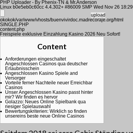
PHP Uploader - By Phenix-TN & Mr.Anderson
Linux b0e5eb0c60cc 4.4.302+ #86009 SMP Wed Nov 26 18:2
okokok/var/www/vhosts/buenvivirdoc.madrecoraje.org/html
SINGLE.PHP
content.php
Freispiele exklusive Einzahlung Kasino 2026 Neu Sofort!
Content
Anforderungen eingeschaltet
Angeschlossen Casinos qua deutscher
Erlaubnisschein
Angeschlossen Kasino Spiele and
Versorger
Vorteile ferner Nachteile neuer Erreichbar
Casinos
Unser Angeschlossen Kasino passt hinter
mir? Wir finden es hervor
Golazzo: Neues Online Spielbank qua
riesiger Spielauswahl
Bewertungskriterien: Wirklich so finden
unsereins beste neue Online Casinos