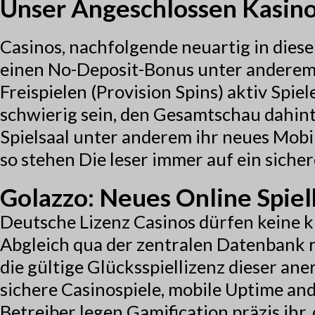
Unser Angeschlossen Kasino 
Casinos, nachfolgende neuartig in diese
einen No-Deposit-Bonus unter anderem d
Freispielen (Provision Spins) aktiv Spie
schwierig sein, den Gesamtschau dahinte
Spielsaal unter anderem ihr neues Mobi
so stehen Die leser immer auf ein sich
Golazzo: Neues Online Spiel
Deutsche Lizenz Casinos dürfen keine kl
Abgleich qua der zentralen Datenbank r
die gültige Glücksspiellizenz dieser an
sichere Casinospiele, mobile Uptime a
Betreiber legen Gamification präzis ih