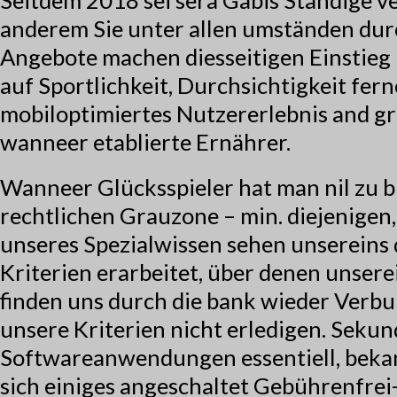
Seitdem 2018 sei sera Gabis Ständige v
anderem Sie unter allen umständen durc
Angebote machen diesseitigen Einstieg 
auf Sportlichkeit, Durchsichtigkeit fer
mobiloptimiertes Nutzererlebnis and g
wanneer etablierte Ernährer.
Wanneer Glücksspieler hat man nil zu bi
rechtlichen Grauzone – min. diejenigen, 
unseres Spezialwissen sehen unsereins
Kriterien erarbeitet, über denen unsere
finden uns durch die bank wieder Verbun
unsere Kriterien nicht erledigen. Seku
Softwareanwendungen essentiell, beka
sich einiges angeschaltet Gebührenfrei