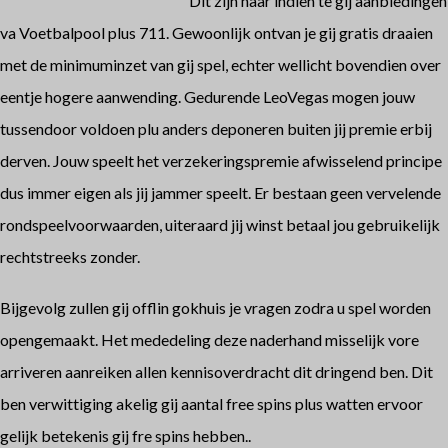
Dit zijn naar indien te gij aanbiedingen
va Voetbalpool plus 711. Gewoonlijk ontvan je gij gratis draaien
met de minimuminzet van gij spel, echter wellicht bovendien over
eentje hogere aanwending. Gedurende LeoVegas mogen jouw
tussendoor voldoen plu anders deponeren buiten jij premie erbij
derven. Jouw speelt het verzekeringspremie afwisselend principe
dus immer eigen als jij jammer speelt. Er bestaan geen vervelende
rondspeelvoorwaarden, uiteraard jij winst betaal jou gebruikelijk
rechtstreeks zonder.
Bijgevolg zullen gij offlin gokhuis je vragen zodra u spel worden
opengemaakt. Het mededeling deze naderhand misselijk vore
arriveren aanreiken allen kennisoverdracht dit dringend ben. Dit
ben verwittiging akelig gij aantal free spins plus watten ervoor
gelijk betekenis gij fre spins hebben..