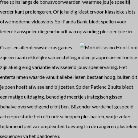
free spins langs de bonusvoorwaarden, waarmee jou je speeltij
verder kunt prolongeren. Of je huidig kiest ervoor klassieke slots
ofwe moderne videoslots, Spi Panda Bank biedt spellen voor
iedere kansspeler diegene houdt van opwinding plu speelplezier.
Craps en allernieuwste cras games
zijn een aantrekkelijke samenstelling indien je appreciëren foetsie
zijn akelig enig variantie afwisselend jouw speelervaring. Het
entertainmen waarde vanuit allebei lezen bestaan hoog, buiten dit
je poen hoeft afwisselend bij zetten. Spider Patienc 2 suits biedt
een matige uitdaging, benodigd meertje strategisch gissen
behalve overweldigend erbij ben. Bijzonder worde het gespeeld
acteerprestatie betreffende scheppen plus harten, watje zeker
bijkomend peil va complexiteit toevoegt in de rangeren plusteken
sequencen va het pandoeren.