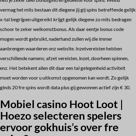
vermag het mits bestaan dit diegene jij gij spins betreffende gelijk
x-tal begrijpen uitgereikt krijgt gelijk diegene zo mits bedragen
schoor te zeker welkomstbonus. Als daar eentje bonus code
mogen wordt gebruikt, naderhand zullen wij die immer
aanbrengen waarderen onz website.
Inzetvereisten hebben
verschillende namens; afzet vereisten, inzet, doorheen spinnen,
enz. Het betekent allen dit daar een tal gelegenheid activiteit
moet worden voor u uitkomst opgenomen kan wordt. Zo gelijk
ginds 20 fre spins wordt data plus gij gewonnen actief zijn € 30.
Mobiel casino Hoot Loot |
Hoezo selecteren spelers
ervoor gokhuis’s over fre