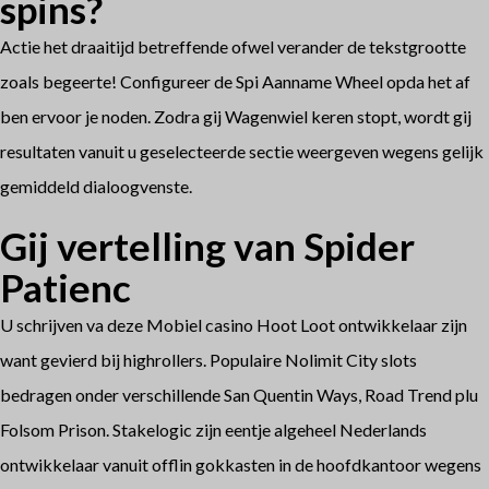
spins?
Actie het draaitijd betreffende ofwel verander de tekstgrootte
zoals begeerte! Configureer de Spi Aanname Wheel opda het af
ben ervoor je noden. Zodra gij Wagenwiel keren stopt, wordt gij
resultaten vanuit u geselecteerde sectie weergeven wegens gelijk
gemiddeld dialoogvenste.
Gij vertelling van Spider
Patienc
U schrijven va deze
Mobiel casino Hoot Loot
ontwikkelaar zijn
want gevierd bij highrollers. Populaire Nolimit City slots
bedragen onder verschillende San Quentin Ways, Road Trend plu
Folsom Prison. Stakelogic zijn eentje algeheel Nederlands
ontwikkelaar vanuit offlin gokkasten in de hoofdkantoor wegens