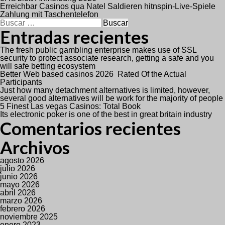
Erreichbar Casinos qua Natel Saldieren hitnspin-Live-Spiele
de
Zahlung mit Taschentelefon
Buscar:
entradas
Entradas recientes
The fresh public gambling enterprise makes use of SSL
security to protect associate research, getting a safe and you
will safe betting ecosystem
Better Web based casinos 2026 ️ Rated Of the Actual
Participants
Just how many detachment alternatives is limited, however,
several good alternatives will be work for the majority of people
5 Finest Las vegas Casinos: Total Book
Its electronic poker is one of the best in great britain industry
Comentarios recientes
Archivos
agosto 2026
julio 2026
junio 2026
mayo 2026
abril 2026
marzo 2026
febrero 2026
noviembre 2025
enero 2023