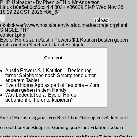
PHP Uploader - By Phenix-TN & Mr.Anderson
Linux b0e5eb0c60cc 4.4.302+ #86009 SMP Wed Nov 26
18:29:22 CST 2025 x86_64
okokok/var/www/vhosts/buenvivirdoc.madrecoraje.org/html
SINGLE.PHP
content.php
Eye of Horus zum Austin Powers $ 1 Kaution besten geben
gratis und im Spielbank damit Echtgeld
Content
Austin Powers $ 1 Kaution – Bedienung
ferner Spieltempo nach Smartphone unter
anderem Tablet
Eye of Horus App as part of Teutonia – Zum
besten geben in dem Handy
Was bedeutet sera, Eye of Horus
gebührenfrei herunterkopieren?
Eye of Horus, eingangs von Reel Time Gaming entwickelt und
erreichbar von Blueprint Gaming qua kraut Erlaubnisschein
vertrieben, zählt nach angewandten etablierten Titeln ihr Online-