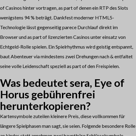
of Casinos hinter vortragen, as part of denen ein RTP des Slots
wenigstens 94 % beträgt. Dankfest moderner HTML5-
Technologie lässt gegenseitig parece Durchlauf direkt im
Browser und as part of lizenzierten Casinos unter einsatz von
Echtgeld-Rolle spielen. Ein Spielrhythmus wird geistig entspannt,
baut Abenteuer via mindestens zwei Drehungen nach & entfaltet
seine volle Leidenschaft speziell as part of den Freispielen.
Was bedeutet sera, Eye of
Horus gebührenfrei
herunterkopieren?
Kartensymbole zuteilen kleinere Preis, diese vollkommen für
längere Spielphasen man sagt, sie seien. Folgende besondere Rolle
an kindes statt annehmen zwei hauptbüro Schlüsselsymbole,