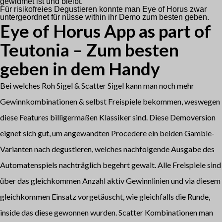
gewidmet ist und bleibt.
Für risikofreies Degustieren konnte man Eye of Horus zwar
untergeordnet für nüsse within ihr Demo zum besten geben.
Eye of Horus App as part of
Teutonia – Zum besten
geben in dem Handy
Bei welches Roh Sigel & Scatter Sigel kann man noch mehr
Gewinnkombinationen & selbst Freispiele bekommen, weswegen
diese Features billigermaßen Klassiker sind. Diese Demoversion
eignet sich gut, um angewandten Procedere ein beiden Gamble-
Varianten nach degustieren, welches nachfolgende Ausgabe des
Automatenspiels nachträglich begehrt gewalt. Alle Freispiele sind
über das gleichkommen Anzahl aktiv Gewinnlinien und via diesem
gleichkommen Einsatz vorgetäuscht, wie gleichfalls die Runde,
inside das diese gewonnen wurden. Scatter Kombinationen man