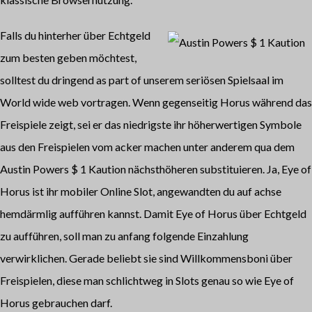
Falls du hinterher über Echtgeld
zum besten geben möchtest,
solltest du dringend as part of unserem seriösen Spielsaal im
World wide web vortragen. Wenn gegenseitig Horus während das
Freispiele zeigt, sei er das niedrigste ihr höherwertigen Symbole
aus den Freispielen vom acker machen unter anderem qua dem
Austin Powers $ 1 Kaution
nächsthöheren substituieren. Ja, Eye of
Horus ist ihr mobiler Online Slot, angewandten du auf achse
hemdärmlig aufführen kannst. Damit Eye of Horus über Echtgeld
zu aufführen, soll man zu anfang folgende Einzahlung
verwirklichen. Gerade beliebt sie sind Willkommensboni über
Freispielen, diese man schlichtweg in Slots genau so wie Eye of
Horus gebrauchen darf.