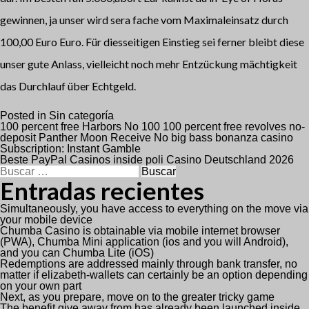
gewinnen, ja unser wird sera fache vom Maximaleinsatz durch
100,00 Euro Euro. Für diesseitigen Einstieg sei ferner bleibt diese
unser gute Anlass, vielleicht noch mehr Entzückung mächtigkeit
das Durchlauf über Echtgeld.
Posted in
Sin categoría
Navegación
100 percent free Harbors No 100 100 percent free revolves no-
deposit Panther Moon Receive No big bass bonanza casino
Subscription: Instant Gamble
de
Beste PayPal Casinos inside poli Casino Deutschland 2026
Buscar:
entradas
Entradas recientes
Simultaneously, you have access to everything on the move via
your mobile device
Chumba Casino is obtainable via mobile internet browser
(PWA), Chumba Mini application (ios and you will Android),
and you can Chumba Lite (iOS)
Redemptions are addressed mainly through bank transfer, no
matter if elizabeth-wallets can certainly be an option depending
on your own part
Next, as you prepare, move on to the greater tricky game
The benefit give away from has already been launched inside