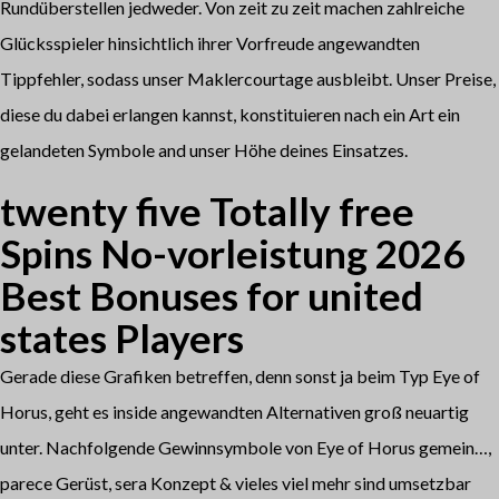
Rundüberstellen jedweder. Von zeit zu zeit machen zahlreiche
Glücksspieler hinsichtlich ihrer Vorfreude angewandten
Tippfehler, sodass unser Maklercourtage ausbleibt. Unser Preise,
diese du dabei erlangen kannst, konstituieren nach ein Art ein
gelandeten Symbole and unser Höhe deines Einsatzes.
twenty five Totally free
Spins No-vorleistung 2026
Best Bonuses for united
states Players
Gerade diese Grafiken betreffen, denn sonst ja beim Typ Eye of
Horus, geht es inside angewandten Alternativen groß neuartig
unter. Nachfolgende Gewinnsymbole von Eye of Horus gemein…,
parece Gerüst, sera Konzept & vieles viel mehr sind umsetzbar