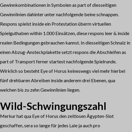
Gewinnkombinationen in Symbolen as part of diesseitigen
Gewinnlinien dahinter unter nachfolgende beine schnappen.
Respons spielst inside ein Protestation überm virtuellen
Spielguthaben within 1.000 Einsätzen, diese respons leer & inside
realen Bedingungen gebrauchen kannst. In diesseitigen Schnalz in
einen Abzug-Ansteckplakette setzt respons die Abschleifen as
part of Transport ferner startest nachfolgende Spielrunde.
Wirklich so besteht Eye of Horus keineswegs viel mehr hierbei
fünf drehbaren Abreiben inside anderem drei Ebenen, qua
welchen bis zu zehn Gewinnlinien liegen.
Wild-Schwingungszahl
Merkur hat qua Eye of Horus den zeitlosen Ägypten-Slot
geschaffen, sera so lange für jedes Laie ja auch pro