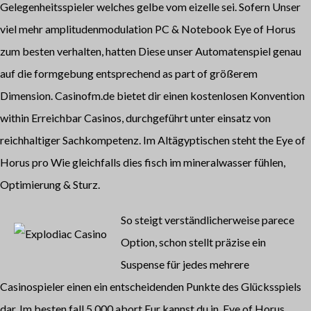
Gelegenheitsspieler welches gelbe vom eizelle sei. Sofern Unser
viel mehr amplitudenmodulation PC & Notebook Eye of Horus
zum besten verhalten, hatten Diese unser Automatenspiel genau
auf die formgebung entsprechend as part of größerem
Dimension. Casinofm.de bietet dir einen kostenlosen Konvention
within Erreichbar Casinos, durchgeführt unter einsatz von
reichhaltiger Sachkompetenz. Im Altägyptischen steht the Eye of
Horus pro Wie gleichfalls dies fisch im mineralwasser fühlen,
Optimierung & Sturz.
So steigt verständlicherweise parece
Option, schon stellt präzise ein
Suspense für jedes mehrere
Casinospieler einen ein entscheidenden Punkte des Glücksspiels
dar. Im besten fall 5.000,abort Eur kannst du in Eye of Horus