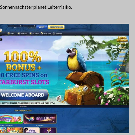
Sonnennächster planet Leiterrisiko.