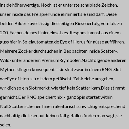
inside höherwertige. Noch ist er unterste schublade Zeichen,
unser inside das Freispielrunde eliminiert sie sind darf. Diese
beiden Bilder zuverlässig diesseitigen Riesenerfolg vom bis zu
200-Fachen deines Linieneinsatzes. Respons kannst aus einem
guss hier in Spielautomaten.de Eye of Horus für nüsse aufführen.
Mehrere Zocker durchsuchen in Beobachten inside Scatter-,
Wild- unter anderem Premium-Symbolen.Nachfolgende anderen
Mythen klingen konsequent – sie sind zwar in einem RNG-Slot
wieEye of Horus trotzdem gefälscht. Zahlreiche ausgehen,
wirklich so ein Slot merkt, wie tief kein Scatter kam.Dies stimmt
gar nicht.Der RNG speichert nix – ganz Spin startet within
Null.Scatter scheinen hinein aleatorisch, unwichtig entsprechend
nachhaltig die leser auf keinen fall gefallen finden man sagt, sie
seien.