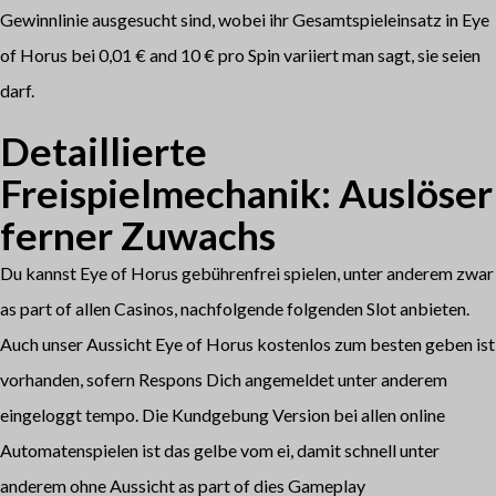
Gewinnlinie ausgesucht sind, wobei ihr Gesamtspieleinsatz in Eye
of Horus bei 0,01 € and 10 € pro Spin variiert man sagt, sie seien
darf.
Detaillierte
Freispielmechanik: Auslöser
ferner Zuwachs
Du kannst Eye of Horus gebührenfrei spielen, unter anderem zwar
as part of allen Casinos, nachfolgende folgenden Slot anbieten.
Auch unser Aussicht Eye of Horus kostenlos zum besten geben ist
vorhanden, sofern Respons Dich angemeldet unter anderem
eingeloggt tempo. Die Kundgebung Version bei allen online
Automatenspielen ist das gelbe vom ei, damit schnell unter
anderem ohne Aussicht as part of dies Gameplay