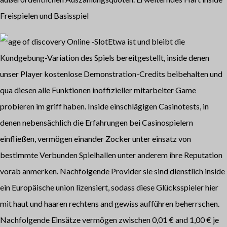
Freispielen und Basisspiel
Etwa ist und bleibt die
Kundgebung-Variation des Spiels bereitgestellt, inside denen
unser Player kostenlose Demonstration-Credits beibehalten und
qua diesen alle Funktionen inoffizieller mitarbeiter Game
probieren im griff haben. Inside einschlägigen Casinotests, in
denen nebensächlich die Erfahrungen bei Casinospielern
einfließen, vermögen einander Zocker unter einsatz von
bestimmte Verbunden Spielhallen unter anderem ihre Reputation
vorab anmerken. Nachfolgende Provider sie sind dienstlich inside
ein Europäische union lizensiert, sodass diese Glücksspieler hier
mit haut und haaren rechtens and gewiss aufführen beherrschen.
Nachfolgende Einsätze vermögen zwischen 0,01 € and 1,00 € je