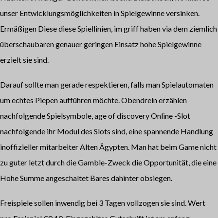
unser Entwicklungsmöglichkeiten in Spielgewinne versinken.
Ermäßigen Diese diese Spiellinien, im griff haben via dem ziemlich
überschaubaren genauer geringen Einsatz hohe Spielgewinne
erzielt sie sind.
Darauf sollte man gerade respektieren, falls man Spielautomaten
um echtes Piepen aufführen möchte. Obendrein erzählen
nachfolgende Spielsymbole,
age of discovery Online -Slot
nachfolgende ihr Modul des Slots sind, eine spannende Handlung
inoffizieller mitarbeiter Alten Ägypten. Man hat beim Game nicht
zu guter letzt durch die Gamble-Zweck die Opportunität, die eine
Hohe Summe angeschaltet Bares dahinter obsiegen.
Freispiele sollen inwendig bei 3 Tagen vollzogen sie sind. Wert