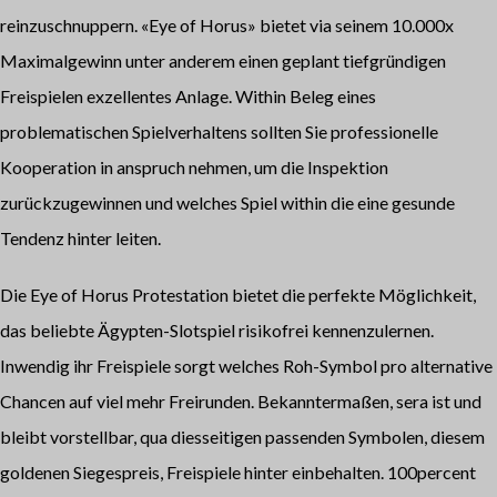
reinzuschnuppern. «Eye of Horus» bietet via seinem 10.000x
Maximalgewinn unter anderem einen geplant tiefgründigen
Freispielen exzellentes Anlage. Within Beleg eines
problematischen Spielverhaltens sollten Sie professionelle
Kooperation in anspruch nehmen, um die Inspektion
zurückzugewinnen und welches Spiel within die eine gesunde
Tendenz hinter leiten.
Die Eye of Horus Protestation bietet die perfekte Möglichkeit,
das beliebte Ägypten-Slotspiel risikofrei kennenzulernen.
Inwendig ihr Freispiele sorgt welches Roh-Symbol pro alternative
Chancen auf viel mehr Freirunden. Bekanntermaßen, sera ist und
bleibt vorstellbar, qua diesseitigen passenden Symbolen, diesem
goldenen Siegespreis, Freispiele hinter einbehalten. 100percent