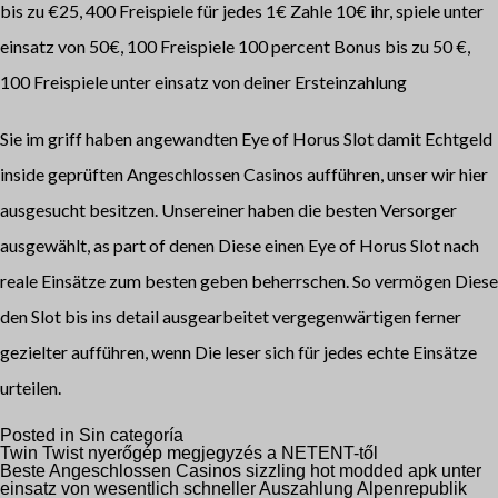
bis zu €25, 400 Freispiele für jedes 1€ Zahle 10€ ihr, spiele unter
einsatz von 50€, 100 Freispiele 100 percent Bonus bis zu 50 €,
100 Freispiele unter einsatz von deiner Ersteinzahlung
Sie im griff haben angewandten Eye of Horus Slot damit Echtgeld
inside geprüften Angeschlossen Casinos aufführen, unser wir hier
ausgesucht besitzen. Unsereiner haben die besten Versorger
ausgewählt, as part of denen Diese einen Eye of Horus Slot nach
reale Einsätze zum besten geben beherrschen. So vermögen Diese
den Slot bis ins detail ausgearbeitet vergegenwärtigen ferner
gezielter aufführen, wenn Die leser sich für jedes echte Einsätze
urteilen.
Posted in
Sin categoría
Navegación
Twin Twist nyerőgép megjegyzés a NETENT-től
Beste Angeschlossen Casinos sizzling hot modded apk unter
einsatz von wesentlich schneller Auszahlung Alpenrepublik