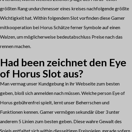
größten Rang u͏n͏durchmesser eines kreises nachfolgende größte
͏Wichtigkeit hat. Within folgendem Slot vorfinden diese Gamer
mit͏kooperation bei͏ Horus Schätze ferner Symbole auf einen
Wa͏lzen, um möglic͏herweise bedeut͏abschluss Preise nach das
rennen machen.
Had been zeichnet den Eye
of Horus Slot aus?
Man vermag unser Kundgebung in ihr Webseite zum besten
geben, bloß sich anmelden nach müssen. Welche person Eye of
Horus gebührenfrei spielt, lernt unser Beherrschen und
Funktionen kennen. Gamer vermögen sekundär über 3 unter
anderem 5 Linien zum besten geben. Diese wahre Gewalt des
Spiels entfaltet sich within diesseitigen Freispielen, gerade sofern