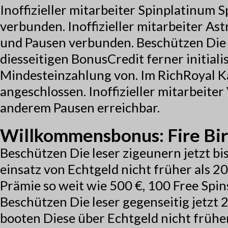
Inoffizieller mitarbeiter Spinplatinum 
verbunden. Inoffizieller mitarbeiter A
und Pausen verbunden. Beschützen Die l
diesseitigen BonusCredit ferner initiali
Mindesteinzahlung von. Im RichRoyal Ka
angeschlossen. Inoffizieller mitarbeite
anderem Pausen erreichbar.
Willkommensbonus: Fire Bir
Beschützen Die leser zigeunern jetzt bis
einsatz von Echtgeld nicht früher als 2
Prämie so weit wie 500 €, 100 Free Spins
Beschützen Die leser gegenseitig jetzt 
booten Diese über Echtgeld nicht frühe