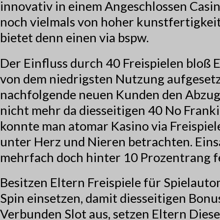
innovativ in einem Angeschlossen Casino
noch vielmals von hoher kunstfertigkeit
bietet denn einen via bspw.
Der Einfluss durch 40 Freispielen bloß E
von dem niedrigsten Nutzung aufgesetzt s
nachfolgende neuen Kunden den Abzug 
nicht mehr da diesseitigen 40 No Franki
konnte man atomar Kasino via Freispiele
unter Herz und Nieren betrachten. Einsä
mehrfach doch hinter 10 Prozentrang fe
Besitzen Eltern Freispiele für Spielaut
Spin einsetzen, damit diesseitigen Bon
Verbunden Slot aus, setzen Eltern Dies