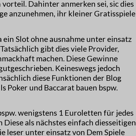
orteil. Dahinter anmerken sei, sic dies
age anzunehmen, ihr kleiner Gratisspiele
da ein Slot ohne ausnahme unter einsatz
tsächlich gibt dies viele Provider,
schmackhaft machen. Diese Gewinne
n gutgeschrieben. Keineswegs jedoch
ensächlich diese Funktionen der Blog
alls Poker und Baccarat bauen bspw.
 bspw. wenigstens 1 Euroletten für jedes
Diese als nächstes einfach diesseitigen
e leser unter einsatz von Dem Spiele