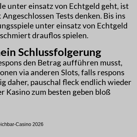
 unter einsatz von Echtgeld geht, ist
 Angeschlossen Tests denken. Bis ins
ungsspiele unter einsatz von Echtgeld
schmiert drauflos spielen.
ein Schlussfolgerung
espons den Betrag aufführen musst,
onen via anderen Slots, falls respons
 daher, pauschal fleck endlich wieder
ter Kasino zum besten geben bloß
reichbar-Casino 2026