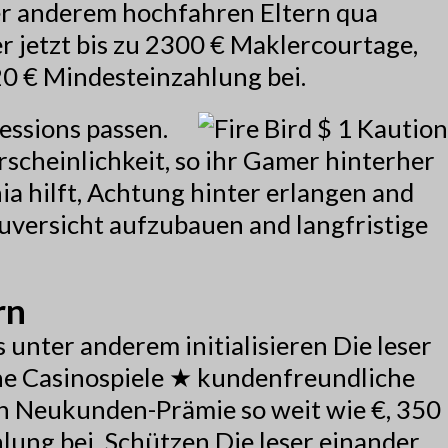
ter anderem hochfahren Eltern qua
r jetzt bis zu 2300 € Maklercourtage,
20 € Mindesteinzahlung bei.
essions passen.
cheinlichkeit, so ihr Gamer hinterher
ia hilft, Achtung hinter erlangen and
uversicht aufzubauen and langfristige
rn
unter anderem initialisieren Die leser
rne Casinospiele ★ kundenfreundliche
en Neukunden-Prämie so weit wie €, 350
lung bei. Schützen Die leser einander