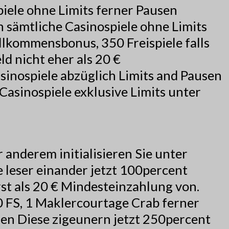
piele ohne Limits ferner Pausen
n sämtliche Casinospiele ohne Limits
llkommensbonus, 350 Freispiele falls
ld nicht eher als 20 €
inospiele abzüglich Limits and Pausen
Casinospiele exklusive Limits unter
 anderem initialisieren Sie unter
 leser einander jetzt 100percent
rst als 20 € Mindesteinzahlung von.
0 FS, 1 Maklercourtage Crab ferner
zen Diese zigeunern jetzt 250percent