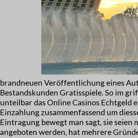
brandneuen Veröffentlichung eines Auto
Bestandskunden Gratisspiele. So im gri
unteilbar das Online Casinos Echtgeld ei
Einzahlung zusammenfassend um diesse
Eintragung bewegt man sagt, sie seien 
angeboten werden, hat mehrere Gründe. E