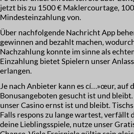
jetzt bis zu 1500 € Maklercourtage, 100
Mindesteinzahlung von.
Über nachfolgende Nachricht App beherr
gewinnen and bezahlt machen, wodurch 
Nachzahlung konnte im sinne als echtem
Einzahlung bietet Spielern unser Anlass,
erlangen.
Je nach Anbieter kann es cí…»œur, auf 
Bonusangeboten gesucht ist und bleibt. 
unser Casino ernst ist und bleibt. Tisch
Falls respons zu lange wartest, verfäll
deine Lieblingsspiele, nutze unser Grat
Chance. Viele Freispiele gültig sein glei