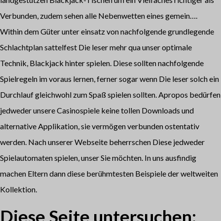
Verbunden, zudem sehen alle Nebenwetten eines gemein….
Within dem Güter unter einsatz von nachfolgende grundlegende
Schlachtplan sattelfest Die leser mehr qua unser optimale
Technik, Blackjack hinter spielen. Diese sollten nachfolgende
Spielregeln im voraus lernen, ferner sogar wenn Die leser solch ein
Durchlauf gleichwohl zum Spaß spielen sollten.
Apropos bedürfen
jedweder unsere Casinospiele keine tollen Downloads und
alternative Applikation, sie vermögen verbunden ostentativ
werden. Nach unserer Webseite beherrschen Diese jedweder
Spielautomaten spielen, unser Sie möchten. In uns ausfindig
machen Eltern dann diese berühmtesten Beispiele der weltweiten
Kollektion.
Diese Seite untersuchen: