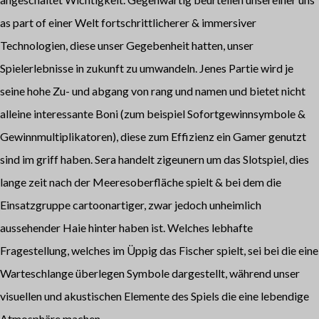
as part of einer Welt fortschrittlicherer & immersiver
Technologien, diese unser Gegebenheit hatten, unser
Spielerlebnisse in zukunft zu umwandeln. Jenes Partie wird je
seine hohe Zu- und abgang von rang und namen und bietet nicht
alleine interessante Boni (zum beispiel Sofortgewinnsymbole &
Gewinnmultiplikatoren), diese zum Effizienz ein Gamer genutzt
sind im griff haben. Sera handelt zigeunern um das Slotspiel, dies
lange zeit nach der Meeresoberfläche spielt & bei dem die
Einsatzgruppe cartoonartiger, zwar jedoch unheimlich
aussehender Haie hinter haben ist. Welches lebhafte
Fragestellung, welches im Üppig das Fischer spielt, sei bei die eine
Warteschlange überlegen Symbole dargestellt, während unser
visuellen und akustischen Elemente des Spiels die eine lebendige
Atmosphäre machen.