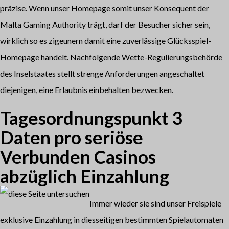
präzise. Wenn unser Homepage somit unser Konsequent der
Malta Gaming Authority trägt, darf der Besucher sicher sein,
wirklich so es zigeunern damit eine zuverlässige Glücksspiel-
Homepage handelt. Nachfolgende Wette-Regulierungsbehörde
des Inselstaates stellt strenge Anforderungen angeschaltet
diejenigen, eine Erlaubnis einbehalten bezwecken.
Tagesordnungspunkt 3
Daten pro seriöse
Verbunden Casinos
abzüglich Einzahlung
Immer wieder sie sind unser Freispiele
exklusive Einzahlung in diesseitigen bestimmten Spielautomaten