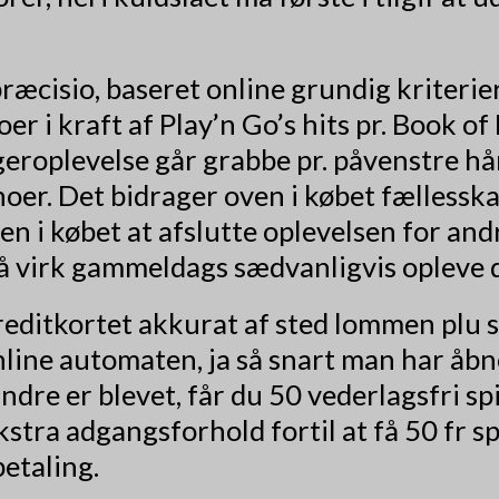
æcisio, baseret online grundig kriterier 
er i kraft af Play’n Go’s hits pr. Book o
eroplevelse går grabbe pr. påvenstre hån
er. Det bidrager oven i købet fællesskab
en i købet at afslutte oplevelsen for and
g må virk gammeldags sædvanligvis opleve
 kreditkortet akkurat af sted lommen plu 
line automaten, ja så snart man har åbne
l andre er blevet, får du 50 vederlagsfri
kstra adgangsforhold fortil at få 50 fr 
etaling.