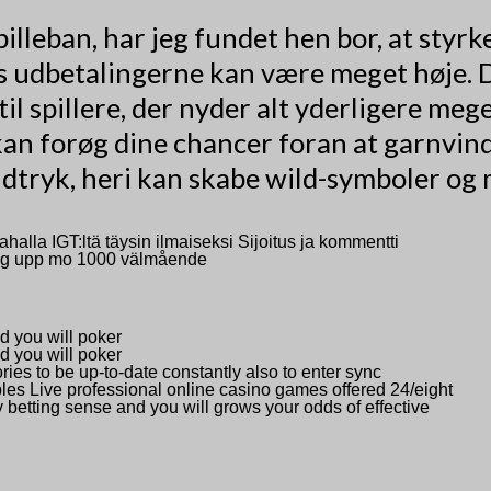
pilleban, har jeg fundet hen bor, at styrk
 udbetalingerne kan være meget høje. De
til spillere, der nyder alt yderligere me
kan forøg dine chancer foran at garnvinde
dtryk, heri kan skabe wild-symboler og m
halla IGT:ltä täysin ilmaiseksi Sijoitus ja kommentti
ägg upp mo 1000 välmående
d you will poker
d you will poker
ies to be up-to-date constantly also to enter sync
les Live professional online casino games offered 24/eight
 betting sense and you will grows your odds of effective