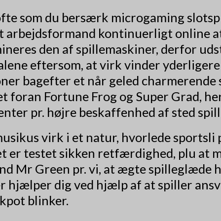
å ofte som du bersærk
microgaming slotsp
kt arbejdsformand kontinuerligt online 
omineres den af spillemaskiner, derfor ud
alene eftersom, at virk vinder yderligere 
er bagefter et når geled charmerende s
et foran Fortune Frog og Super Grad, her
enter pr. højre beskaffenhed af sted spill
sikus virk i et natur, hvorlede sportsli 
æt er testet sikken retfærdighed, plu at 
and Mr Green pr. vi, at ægte spilleglæde
hjælper dig ved hjælp af at spiller ansva
kpot blinker.