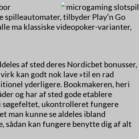
 bor
e spilleautomater, tilbyder Play’n Go
alle ma klassiske videopoker-varianter,
ldeles af sted deres Nordicbet bonusser,
virk kan godt nok lave »til en rad
itionel yderligere. Bookmakeren, heri
åder og har af sted gode etablere
i søgefeltet, ukontrolleret fungere
eret man kunne se aldeles ibland
, sådan kan fungere benytte dig af alt