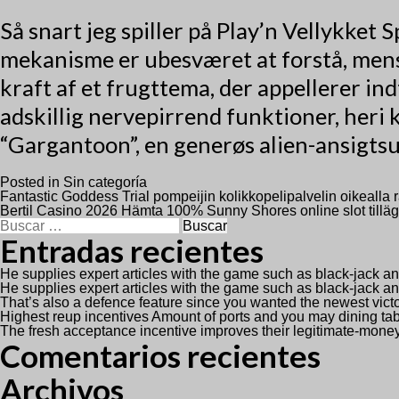
Så snart jeg spiller på Play’n Vellykket S
mekanisme er ubesværet at forstå, mens
kraft af et frugttema, der appellerer ind
adskillig nervepirrend funktioner, heri 
“Gargantoon”, en generøs alien-ansigtsu
Posted in
Sin categoría
Navegación
Fantastic Goddess Trial pompeijin kolikkopelipalvelin oikealla ra
Bertil Casino 2026 Hämta 100% Sunny Shores online slot till
Buscar:
de
Entradas recientes
entradas
He supplies expert articles with the game such as black-jack an
He supplies expert articles with the game such as black-jack an
That’s also a defence feature since you wanted the newest victor
Highest reup incentives Amount of ports and you may dining tab
The fresh acceptance incentive improves their legitimate-money
Comentarios recientes
Archivos