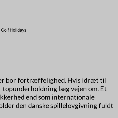
 Golf Holidays
 bor fortræffelighed. Hvis idræt til
år topunderholdning læg vejen om. Et
sikkerhed end som internationale
older den danske spillelovgivning fuldt