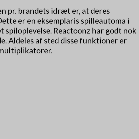
en pr. brandets idræt er, at deres
tte er en eksemplaris spilleautoma i
get spiloplevelse. Reactoonz har godt nok
. Aldeles af sted disse funktioner er
ultiplikatorer.