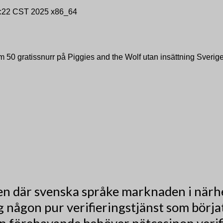
9:22 CST 2025 x86_64
 50 gratissnurr på Piggies and the Wolf utan insättning Sverig
ken där svenska språke marknaden i när
sig någon pur verifieringstjänst som börj