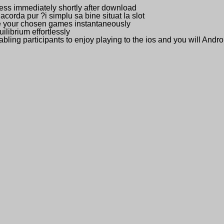
ess immediately shortly after download
corda pur ?i simplu sa bine situat la slot
nce your chosen games instantaneously
ilibrium effortlessly
bling participants to enjoy playing to the ios and you will Andr