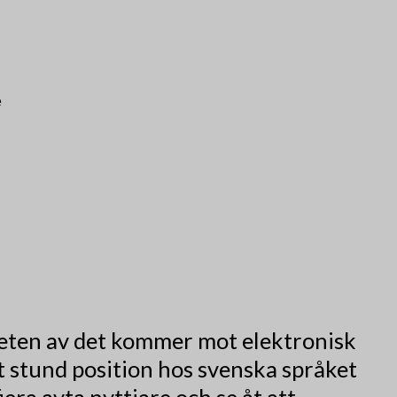
e
heten av det kommer mot elektronisk
at stund position hos svenska språket