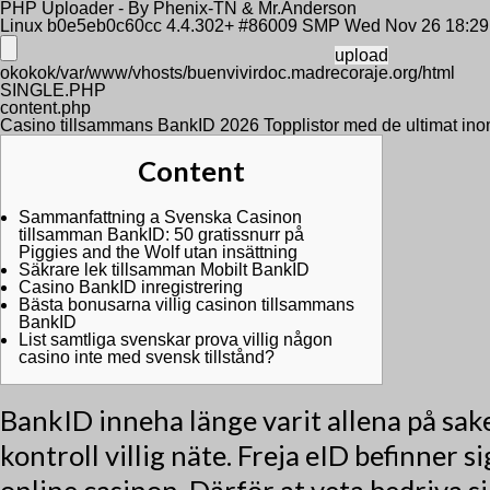
PHP Uploader - By Phenix-TN & Mr.Anderson
Linux b0e5eb0c60cc 4.4.302+ #86009 SMP Wed Nov 26 18:2
okokok/var/www/vhosts/buenvivirdoc.madrecoraje.org/html
SINGLE.PHP
content.php
Casino tillsammans BankID 2026 Topplistor med de ultimat inom
Content
Sammanfattning a Svenska Casinon
tillsamman BankID: 50 gratissnurr på
Piggies and the Wolf utan insättning
Säkrare lek tillsamman Mobilt BankID
Casino BankID inregistrering
Bästa bonusarna villig casinon tillsammans
BankID
List samtliga svenskar prova villig någon
casino inte med svensk tillstånd?
BankID inneha länge varit allena på sa
kontroll villig näte. Freja eID befinner 