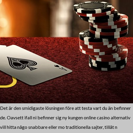
Det är den smidigaste lösningen före att testa vart du än befinner
de. Oavsett ifall ni befinner sig ny kungen online casino alternativ
vill hitta någo snabbare eller mo traditionella sajter, tillåt n