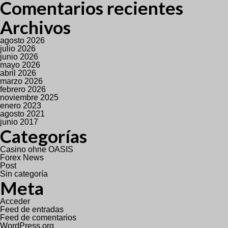
Comentarios recientes
Archivos
agosto 2026
julio 2026
junio 2026
mayo 2026
abril 2026
marzo 2026
febrero 2026
noviembre 2025
enero 2023
agosto 2021
junio 2017
Categorías
Casino ohne OASIS
Forex News
Post
Sin categoría
Meta
Acceder
Feed de entradas
Feed de comentarios
WordPress.org