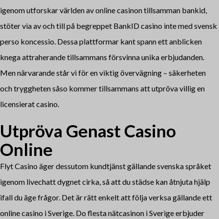
igenom utforskar världen av online casinon tillsamman bankid,
stöter via av och till på begreppet BankID casino inte med svensk
perso koncessio. Dessa plattformar kant spann ett anblicken
knega attraherande tillsammans försvinna unika erbjudanden.
Men närvarande står vi för en viktig övervägning – säkerheten
och tryggheten såso kommer tillsammans att utpröva villig en
licensierat casino.
Utpröva Genast Casino
Online
Flyt Casino äger dessutom kundtjänst gällande svenska språket
igenom livechatt dygnet cirka, så att du städse kan åtnjuta hjälp
ifall du äge frågor. Det är rätt enkelt att följa verksa gällande ett
online casino i Sverige. Do flesta nätcasinon i Sverige erbjuder