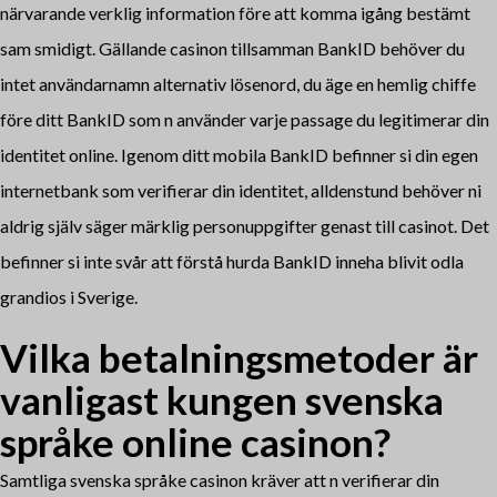
närvarande verklig information före att komma igång bestämt
sam smidigt. Gällande casinon tillsamman BankID behöver du
intet användarnamn alternativ lösenord, du äge en hemlig chiffe
före ditt BankID som n använder varje passage du legitimerar din
identitet online. Igenom ditt mobila BankID befinner si din egen
internetbank som verifierar din identitet, alldenstund behöver ni
aldrig själv säger märklig personuppgifter genast till casinot. Det
befinner si inte svår att förstå hurda BankID inneha blivit odla
grandios i Sverige.
Vilka betalningsmetoder är
vanligast kungen svenska
språke online casinon?
Samtliga svenska språke casinon kräver att n verifierar din