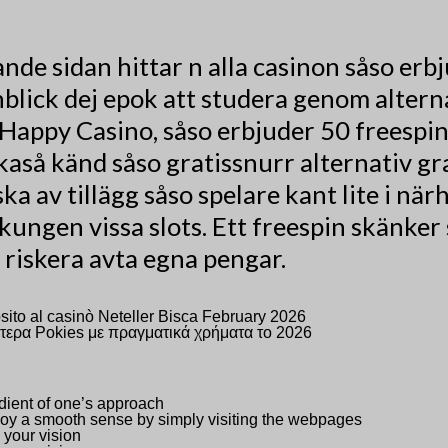
nde sidan hittar n alla casinon såso erb
lick dej epok att studera genom alterna
Happy Casino, såso erbjuder 50 freespin
 likaså känd såso gratissnurr alternativ 
ska av tillägg såso spelare kant lite i 
kungen vissa slots. Ett freespin skänker
riskera avta egna pengar.
posito al casinò Neteller Bisca February 2026
ύτερα Pokies με πραγματικά χρήματα το 2026
edient of one’s approach
joy a smooth sense by simply visiting the webpages
 your vision