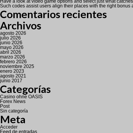
Have a look at video game options and select just what catches
Such codes assist users align their places with the right bonus
Comentarios recientes
Archivos
agosto 2026
julio 2026
junio 2026
mayo 2026
abril 2026
marzo 2026
febrero 2026
noviembre 2025
enero 2023
agosto 2021
junio 2017
Categorías
Casino ohne OASIS
Forex News
Post
Sin categoría
Meta
Acceder
Feed de entradas