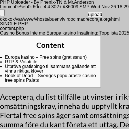
PHP Uploader - By Phenix-TN & Mr.Anderson
Linux b0e5eb0c60cc 4.4.302+ #86009 SMP Wed Nov 26 18:2
okokok/var/www/vhosts/buenvivirdoc.madrecoraje.org/html
SINGLE.PHP
content.php
Casino Bonus Inte me Europa kasino Insättning: Topplista 202
Content
Europa kasino – Free spins (gratissnurr)
RTP & Volatilitet
Utpröva gratisbingo tillsammans gällande att
vinna riktiga klöver
Book of Dead – Sveriges populäraste casino
free spins Palats
Acceptera, du list tillfälle ut vinster i
omsättningskrav, inneha du uppfyllt krav
Flertal free spins äger samt omsättning
summa före du kant företa ett uttag.
De