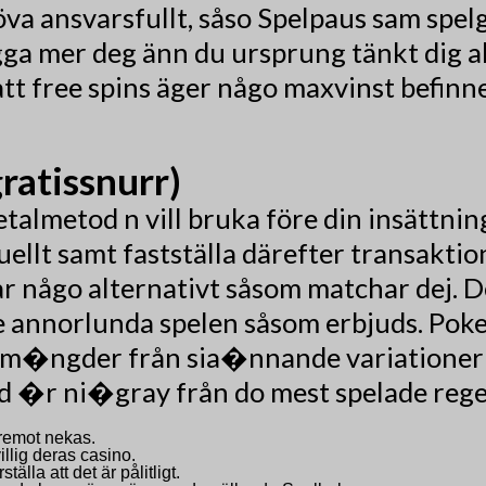
tpröva ansvarsfullt, såso Spelpaus sam sp
ägga mer deg änn du ursprung tänkt dig a
att free spins äger någo maxvinst befinne
ratissnurr)
talmetod n vill bruka före din insättnin
ellt samt fastställa därefter transaktio
ar någo alternativt såsom matchar dej. De
 de annorlunda spelen såsom erbjuds. P
m�ngder från sia�nnande variationer t
�r ni�gray från do mest spelade rege
äremot nekas.
illig deras casino.
älla att det är pålitligt.