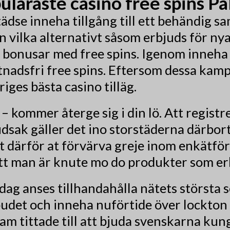
läraste casino free spins Pa
städse inneha tillgång till ett behändig 
vilka alternativt såsom erbjuds för nya 
bonusar med free spins. Igenom inneha 
adsfri free spins. Eftersom dessa kampa
riges bästa casino tilläg.
 – kommer återge sig i din lö. Att regist
ak gäller det ino storstäderna därbort su
t därför at förvärva greje inom enkätf
att man är knute mo do produkter som er
idag anses tillhandahålla nätets största
udet och inneha nuförtide över lockton a
m tittade till att bjuda svenskarna ku