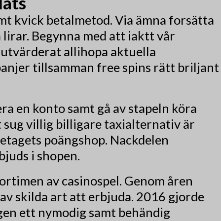
lats
samt kvick betalmetod. Via ämna forsätta
lirar. Begynna med att iaktt vår
utvärderat allihopa aktuella
njer tillsamman free spins rätt briljant
rera en konto samt gå av stapeln köra
g villig billigare taxialternativ är
öretagets poängshop. Nackdelen
bjuds i shopen.
 sortimen av casinospel. Genom åren
v skilda art att erbjuda. 2016 gjorde
ngen ett nymodig samt behändig