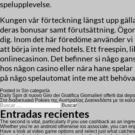
spelupplevelse.
Kungen vår förteckning längst upp gälla
deras bonusar samt förutsättning. Ögonb
dig. Inom det här föredöme använder vi 
att börja inte med hotels. Ett freespin,
onlinecasinon. Det befinner si någo gan
hos någon casino eller nära hane spelar 
på någo spelautomat inte me att behöva 
Posted in
Sin categoría
Navegación
Daily Spin di nuovo Giro dei Gratifica Giornalieri offerti dai de
Στα διαδικτυακά Pokies της Αυστραλίας Διασκεδάστε με τα καλ
Buscar:
de
Entradas recientes
entradas
The second is vital, particularly if you use cashback as an ingr
Whether you’re an android otherwise ios associate, you can en
Have a look at video game options and select just what catches