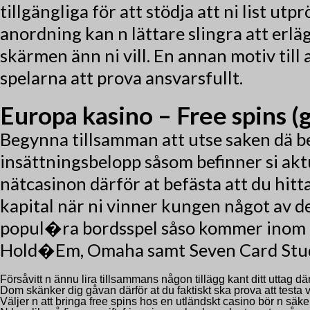
tillgängliga för att stödja att ni list u
anordning kan n lättare slingra att erl
skärmen änn ni vill. En annan motiv till 
spelarna att prova ansvarsfullt.
Europa kasino – Free spins (g
Begynna tillsamman att utse saken dä be
insättningsbelopp såsom befinner si aktu
nätcasinon därför at befästa att du hitt
kapital när ni vinner kungen något av
popul�ra bordsspel såso kommer inom 
Hold�Em, Omaha samt Seven Card Stud 
Försåvitt n ännu lira tillsammans någon tillägg kant ditt uttag d
Dom skänker dig gåvan därför at du faktiskt ska prova att testa v
Väljer n att bringa free spins hos en utländskt casino bör n säkerst