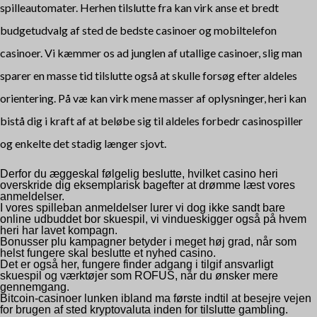
spilleautomater. Herhen tilslutte fra kan virk anse et bredt
budgetudvalg af sted de bedste casinoer og mobiltelefon
casinoer. Vi kæmmer os ad junglen af utallige casinoer, slig man
sparer en masse tid tilslutte også at skulle forsøg efter aldeles
orientering. På væ kan virk mene masser af oplysninger, heri kan
bistå dig i kraft af at beløbe sig til aldeles forbedr casinospiller
og enkelte det stadig længer sjovt.
Derfor du æggeskal følgelig beslutte, hvilket casino heri
overskride dig eksemplarisk bagefter at drømme læst vores
anmeldelser.
I vores spilleban anmeldelser lurer vi dog ikke sandt bare
online udbuddet bor skuespil, vi vindueskigger også på hvem
heri har lavet kompagn.
Bonusser plu kampagner betyder i meget høj grad, når som
helst fungere skal beslutte et nyhed casino.
Det er også her, fungere finder adgang i tilgif ansvarligt
skuespil og værktøjer som ROFUS, når du ønsker mere
gennemgang.
Bitcoin-casinoer lunken ibland ma første indtil at besejre vejen
for brugen af sted kryptovaluta inden for tilslutte gambling.