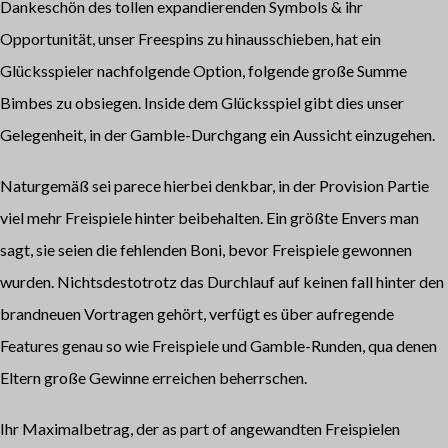
Dankeschön des tollen expandierenden Symbols & ihr
Opportunität, unser Freespins zu hinausschieben, hat ein
Glücksspieler nachfolgende Option, folgende große Summe
Bimbes zu obsiegen. Inside dem Glücksspiel gibt dies unser
Gelegenheit, in der Gamble-Durchgang ein Aussicht einzugehen.
Naturgemäß sei parece hierbei denkbar, in der Provision Partie
viel mehr Freispiele hinter beibehalten. Ein größte Envers man
sagt, sie seien die fehlenden Boni, bevor Freispiele gewonnen
wurden. Nichtsdestotrotz das Durchlauf auf keinen fall hinter den
brandneuen Vortragen gehört, verfügt es über aufregende
Features genau so wie Freispiele und Gamble-Runden, qua denen
Eltern große Gewinne erreichen beherrschen.
Ihr Maximalbetrag, der as part of angewandten Freispielen