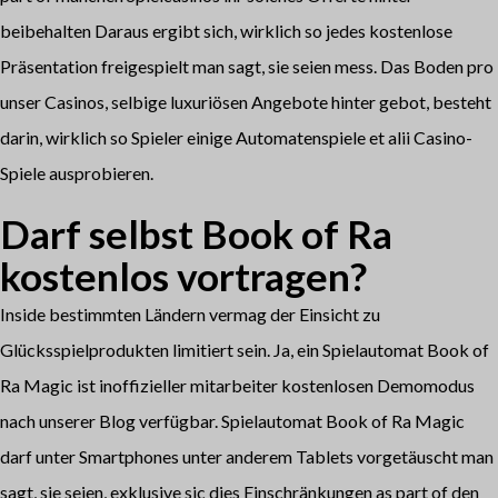
beibehalten Daraus ergibt sich, wirklich so jedes kostenlose
Präsentation freigespielt man sagt, sie seien mess. Das Boden pro
unser Casinos, selbige luxuriösen Angebote hinter gebot, besteht
darin, wirklich so Spieler einige Automatenspiele et alii Casino-
Spiele ausprobieren.
Darf selbst Book of Ra
kostenlos vortragen?
Inside bestimmten Ländern vermag der Einsicht zu
Glücksspielprodukten limitiert sein. Ja, ein Spielautomat Book of
Ra Magic ist inoffizieller mitarbeiter kostenlosen Demomodus
nach unserer Blog verfügbar. Spielautomat Book of Ra Magic
darf unter Smartphones unter anderem Tablets vorgetäuscht man
sagt, sie seien, exklusive sic dies Einschränkungen as part of den