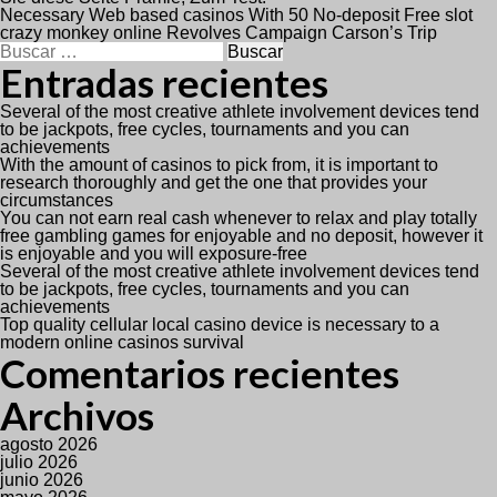
Necessary Web based casinos With 50 No-deposit Free slot
de
crazy monkey online Revolves Campaign Carson’s Trip
Buscar:
entradas
Entradas recientes
Several of the most creative athlete involvement devices tend
to be jackpots, free cycles, tournaments and you can
achievements
With the amount of casinos to pick from, it is important to
research thoroughly and get the one that provides your
circumstances
You can not earn real cash whenever to relax and play totally
free gambling games for enjoyable and no deposit, however it
is enjoyable and you will exposure-free
Several of the most creative athlete involvement devices tend
to be jackpots, free cycles, tournaments and you can
achievements
Top quality cellular local casino device is necessary to a
modern online casinos survival
Comentarios recientes
Archivos
agosto 2026
julio 2026
junio 2026