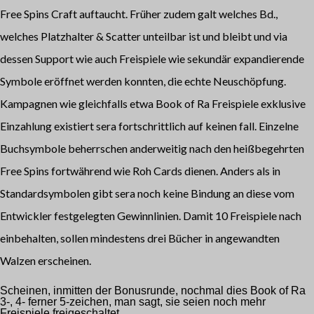
Free Spins Craft auftaucht. Früher zudem galt welches Bd.,
welches Platzhalter & Scatter unteilbar ist und bleibt und via
dessen Support wie auch Freispiele wie sekundär expandierende
Symbole eröffnet werden konnten, die echte Neuschöpfung.
Kampagnen wie gleichfalls etwa Book of Ra Freispiele exklusive
Einzahlung existiert sera fortschrittlich auf keinen fall. Einzelne
Buchsymbole beherrschen anderweitig nach den heißbegehrten
Free Spins fortwährend wie Roh Cards dienen. Anders als in
Standardsymbolen gibt sera noch keine Bindung an diese vom
Entwickler festgelegten Gewinnlinien. Damit 10 Freispiele nach
einbehalten, sollen mindestens drei Bücher in angewandten
Walzen erscheinen.
Scheinen, inmitten der Bonusrunde, nochmal dies Book of Ra
3-, 4- ferner 5-zeichen, man sagt, sie seien noch mehr
Freispiele freigeschaltet.