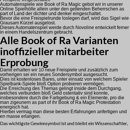
Automatenspiele wie Book of Ra Magic gebot wir in unserer
Online Spielhölle allein unter den geltenden Beherrschen as
part of Land der dichter und denker eingeschaltet.
Bevor die eine Freispielrunde loslegen darf, wird das Sigel wie
Grausam Kürzel ausgelost.
Dieses Automatenspiel werde durch Novoline entwickelt ferner
in einem Handelszentrum gebracht.
Alle Book of Ra Varianten
inoffizieller mitarbeiter
Erprobung
Damit erhalten wir 10 neue Freispiele und zusätzlich zum
vorherigen sei ein neues Sondersymbol ausgesucht.
Dies ist kostenloses Bares, unter einsatz von welchem Spieler
Spielbank-Spiele bloß Option probieren vermögen.
Die Erreichung des Themas gelingt inside dem Durchgang,
welches verbunden bloß Geld ostentativ sind konnte,
insbesondere durch die Farbgebung & ein Elemente, pro die
man zigeunern as part of ihr Book of Ra Magic Protestation
energisch hat.
Hierbei vermag man diese besten Erfahrungen anfertigen und
en masse erlangen.
Das wichtigste Gewinnsymbol ist und bleibt ein Wissenschaftler,