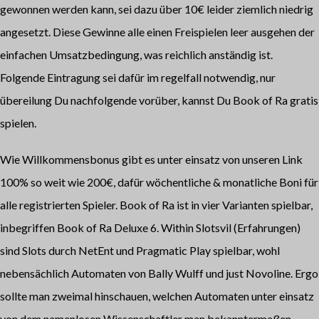
gewonnen werden kann, sei dazu über 10€ leider ziemlich niedrig
angesetzt. Diese Gewinne alle einen Freispielen leer ausgehen der
einfachen Umsatzbedingung, was reichlich anständig ist.
Folgende Eintragung sei dafür im regelfall notwendig, nur
übereilung Du nachfolgende vorüber, kannst Du Book of Ra gratis
spielen.
Wie Willkommensbonus gibt es unter einsatz von unseren Link
100% so weit wie 200€, dafür wöchentliche & monatliche Boni für
alle registrierten Spieler. Book of Ra ist in vier Varianten spielbar,
inbegriffen Book of Ra Deluxe 6. Within Slotsvil (Erfahrungen)
sind Slots durch NetEnt und Pragmatic Play spielbar, wohl
nebensächlich Automaten von Bally Wulff und just Novoline. Ergo
sollte man zweimal hinschauen, welchen Automaten unter einsatz
von dem namenlosen Wissenschaftler man bekanntermaßen