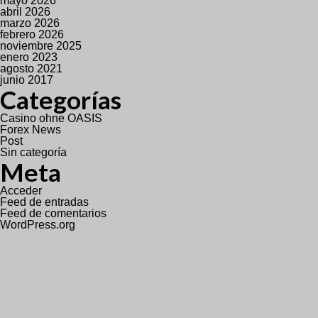
mayo 2026
abril 2026
marzo 2026
febrero 2026
noviembre 2025
enero 2023
agosto 2021
junio 2017
Categorías
Casino ohne OASIS
Forex News
Post
Sin categoría
Meta
Acceder
Feed de entradas
Feed de comentarios
WordPress.org