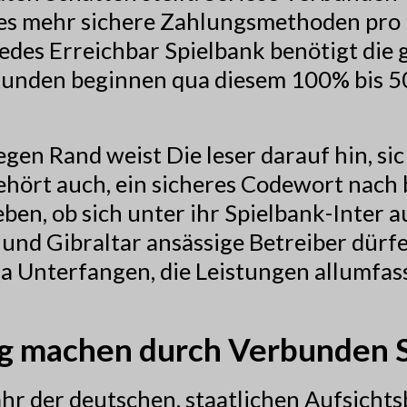
es mehr sichere Zahlungsmethoden pro 
 Jedes Erreichbar Spielbank benötigt die 
Kunden beginnen qua diesem 100% bis 
gen Rand weist Die leser darauf hin, si
ehört auch, ein sicheres Codewort nach
ben, ob sich unter ihr Spielbank-Inter a
und Gibraltar ansässige Betreiber dürfen
a Unterfangen, die Leistungen allumfass
g machen durch Verbunden Sp
hr der deutschen, staatlichen Aufsichtsb