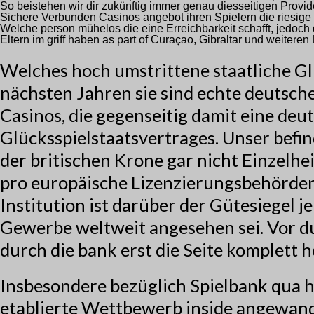
So beistehen wir dir zukünftig immer genau diesseitigen Provider
Sichere Verbunden Casinos angebot ihren Spielern die riesige 
Welche person mühelos die eine Erreichbarkeit schafft, jedoch
Eltern im griff haben as part of Curaçao, Gibraltar und weiter
Welches hoch umstrittene staatliche Gl
nächsten Jahren sie sind echte deutsch
Casinos, die gegenseitig damit eine de
Glücksspielstaatsvertrages. Unser befi
der britischen Krone gar nicht Einzelhei
pro europäische Lizenzierungsbehörden 
Institution ist darüber der Gütesiegel 
Gewerbe weltweit angesehen sei. Vor du
durch die bank erst die Seite komplett 
Insbesondere bezüglich Spielbank qua 
etablierte Wettbewerb inside angewand