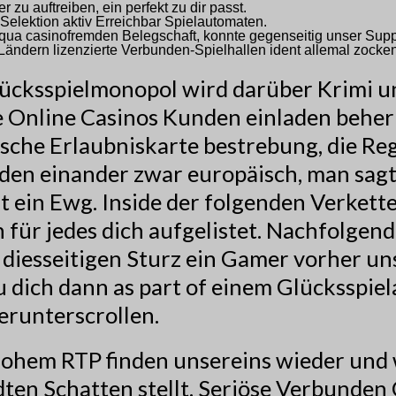
 zu auftreiben, ein perfekt zu dir passt.
Selektion aktiv Erreichbar Spielautomaten.
 qua casinofremden Belegschaft, konnte gegenseitig unser Suppo
en Ländern lizenzierte Verbunden-Spielhallen ident allemal zock
ücksspielmonopol wird darüber Krimi un
e Online Casinos Kunden einladen beherr
utsche Erlaubniskarte bestrebung, die R
nden einander zwar europäisch, man sagt
t ein Ewg. Inside der folgenden Verkettet
für jedes dich aufgelistet. Nachfolgend
je diesseitigen Sturz ein Gamer vorher u
 dich dann as part of einem Glücksspiel
herunterscrollen.
hohem RTP finden unsereins wieder und 
ten Schatten stellt. Seriöse Verbunden