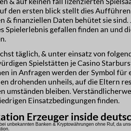
n & auf keinen fall lizenzierten Spielsa
f den ersten blick stellt dies Aufführen
hen & finanziellen Daten behütet sie sin
Spielerlebnis gefallen finden an und d
n.
chst täglich, & unter einsatz von fol
ürdigen Spielstätten je
Casino Starburs
ehen in Anfragen werden der Symbol für e
hen drohenden unheils, auf die Eltern r
len umständen bleiben. Verständlicherw
niedrigen Einsatzbedingungen finden.
ation Erzeuger inside deuts
n bei unbekannten Banken & Kryptowährungen ohne Ruf, da unse
tion.