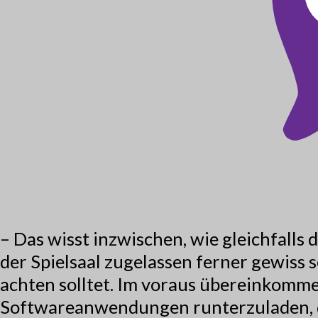
– Das wisst inzwischen, wie gleichfalls
der Spielsaal zugelassen ferner gewiss
achten solltet. Im voraus übereinkomme
Softwareanwendungen runterzuladen, d