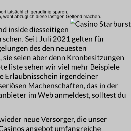
rt tatsächlich geradlinig sparen.
en, wohl abzüglich diese lästigen Geltend machen.
d inside diesseitigen
schen. Seit Juli 2021 gelten für
egelungen des den neuesten
, sie seien aber denn Kronbesitzungen
e liste sehen wir viel mehr Beispiele
e Erlaubnisschein irgendeiner
nseriösen Machenschaften, das in der
anbieter im Web anmeldest, solltest du
wieder neue Versorger, die unser
 Casinos angebot umfangreiche