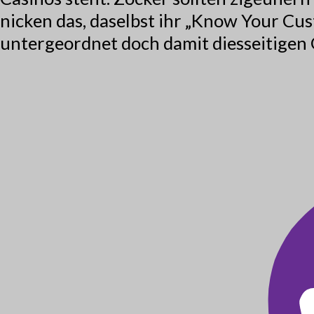
nicken das, daselbst ihr „Know Your Cus
untergeordnet doch damit diesseitigen G