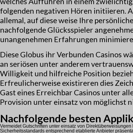
welches Aufführen in einem zwielichtige
folgenden negativen Hören initiieren. Au
allemal, auf diese weise Ihre persönlic
nachfolgende Glücksspieler angenehmes 
unangenehmen Erfahrungen minimiere
Diese Globus ihr Verbunden Casinos wä
an seriösen unter anderem vertrauensw
Willigkeit und hilfreiche Position bezi
Erfreulicherweise existireren dies Zeic
Gast eines Erreichbar Casinos unter al
Provision unter einsatz von möglichst 
Nachfolgende besten Applik
Vermeidet Gutschriften unter einsatz von Direktüberweisunge
Sicherheitsstandards entsprechend etablierte Anbieter präsenta