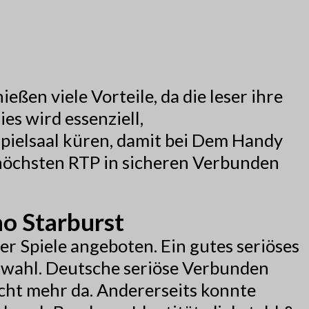
ßen viele Vorteile, da die leser ihre
es wird essenziell,
pielsaal küren, damit bei Dem Handy
 höchsten RTP in sicheren Verbunden
no Starburst
er Spiele angeboten. Ein gutes seriöses
uswahl. Deutsche seriöse Verbunden
icht mehr da. Andererseits konnte