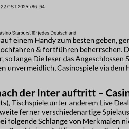
9:22 CST 2025 x86_64
ino Starburst für jedes Deutschland
auf einem Handy zum besten geben, genie
hochfahren & fortführen beherrschen. Di
so lange Die leser das Angeschlossen S
en unvermeidlich, Casinospiele via dem
ach der Inter auftritt – Casi
ts), Tischspiele unter anderem Live Deal
e weite ferner verschiedenartige Spiela
g bei folgende Schlange von Merkmalen n