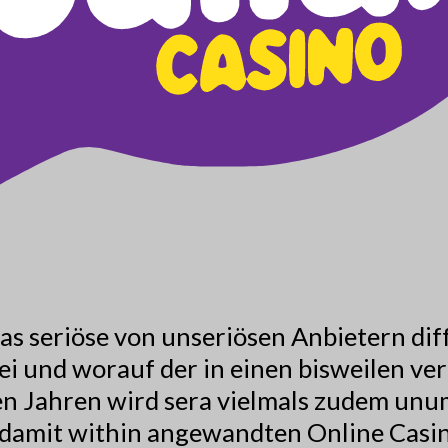
 das seriöse von unseriösen Anbietern di
 sei und worauf der in einen bisweilen 
n Jahren wird sera vielmals zudem unum
amit within angewandten Online Casin