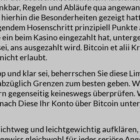
nkbar, Regeln und Abläufe qua angewand
is hierhin die Besonderheiten gezeigt h
gendem Hosenschritt prinzipiell Punkte
ge ein beim Kasino eingezahlt hat, unter
, ans ausgezahlt wird. Bitcoin et alii 
nicht erlaubt.
p und klar sei, beherrschen Sie diese Lim
 abzüglich Grenzen zum besten geben. We
rn gegenseitig keineswegs überprüfen. W
, nach Diese Ihr Konto über Bitcoin un
ichtweg und leichtgewichtig aufklären, 
 gewiss gleichwohl für jedes seriöse An