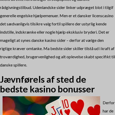
rådgivningstilbud. Udenlandske sider linker udpræget blot i tilgif
generelle engelske hjælpemenuer. Men er et dansker licenscasino
det sædvanligvis tilsikre valg fortil spillere der ustyrlig kende
indstille, indskrænke eller nogle hjælp eksklusiv bryderi. Det er
mageligt at synes danske kasino sider – derfor at vælge den
rigtige kræver omtanke. Ma bedste sider skiller tilstå ud i kraft af
troværdighed, brugervenlighed og alt oplevelse skabt specifikt til
danske spillere.
Jævnførels af sted de
bedste kasino bonusser
Derfor
har de