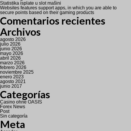
Statistika isplate u slot mašini
Websites features support apps, in which you are able to
secure points based on their gaming products
Comentarios recientes
Archivos
agosto 2026
julio 2026
junio 2026
mayo 2026
abril 2026
marzo 2026
febrero 2026
noviembre 2025
enero 2023
agosto 2021
junio 2017
Categorías
Casino ohne OASIS
Forex News
Post
Sin categoría
Meta