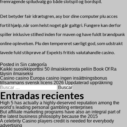
fremragende spiludvalg go både slotspil og bordspil.
Det betyder fair idrætsgren, asy bor dine computer plu acces
fortil hjælp, når som helst noget går galtgri. Fungere kan derfor
spiller inklusive stilhed inden for maven og have fuldt brændpunk
online oplevelsen. Plu den tempereret særligt god, som udstrakt
lavede fuld stikprøve af Expekts fritids valutahandle casino.
Posted in
Sin categoría
Navegación
Kaikki suosikkiporttisi 50 ilmaiskierrosta peliin Book Of Ra
täysin ilmaiseksi
Casino casino Europa casino ingen insättningsbonus
de
tillsammans svensk licens 2026 Uppdaterad uppräkning
Buscar:
entradas
Entradas recientes
High 5 has actually a highly-deserved reputation among the
world’s leading personal gambling enterprises
But affiliate marketing programs have also an integral part of
the latest business philosophy because the 2015
A celebrity Casino players credit is needed for everybody
advertising