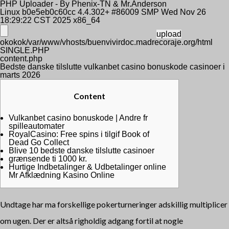
PHP Uploader - By Phenix-TN & Mr.Anderson
Linux b0e5eb0c60cc 4.4.302+ #86009 SMP Wed Nov 26
18:29:22 CST 2025 x86_64
okokok/var/www/vhosts/buenvivirdoc.madrecoraje.org/html
SINGLE.PHP
content.php
Bedste danske tilslutte vulkanbet casino bonuskode casinoer i
marts 2026
Content
Vulkanbet casino bonuskode | Andre fr
spilleautomater
RoyalCasino: Free spins i tilgif Book of
Dead Go Collect
Blive 10 bedste danske tilslutte casinoer
grænsende ti 1000 kr.
Hurtige Indbetalinger & Udbetalinger online
Mr Afklædning Kasino Online
Undtage har ma forskellige pokerturneringer adskillig multiplicer
om ugen. Der er altså righoldig adgang fortil at nogle