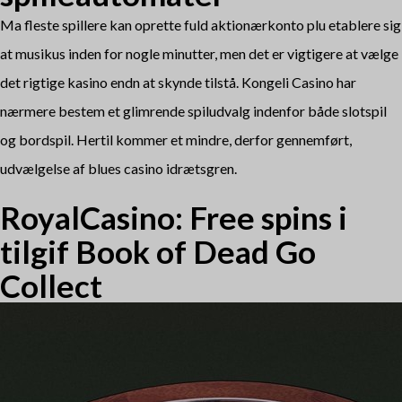
Ma fleste spillere kan oprette fuld aktionærkonto plu etablere sig
at musikus inden for nogle minutter, men det er vigtigere at vælge
det rigtige kasino endn at skynde tilstå. Kongeli Casino har
nærmere bestem et glimrende spiludvalg indenfor både slotspil
og bordspil. Hertil kommer et mindre, derfor gennemført,
udvælgelse af blues casino idrætsgren.
RoyalCasino: Free spins i
tilgif Book of Dead Go
Collect