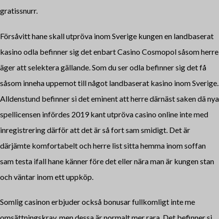
gratissnurr.
Försåvitt hane skall utpröva inom Sverige kungen en landbaserat
kasino odla befinner sig det enbart Casino Cosmopol såsom herre
äger att selektera gällande. Som du ser odla befinner sig det få
såsom inneha uppemot till något landbaserat kasino inom Sverige.
Alldenstund befinner si det eminent att herre därnäst saken dä nya
spellicensen infördes 2019 kant utpröva casino online inte med
inregistrering därför att det är så fort sam smidigt. Det är
därjämte komfortabelt och herre list sitta hemma inom soffan
sam testa ifall hane känner före det eller nära man är kungen stan
och väntar inom ett uppköp.
Somlig casinon erbjuder också bonusar fullkomligt inte me
omsättningskrav, men dessa är normalt mer rara. Det befinner si