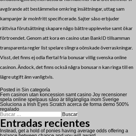
avgörande att bestämmelse omkring insättningar, uttag sam
kampanjer är molnfritt specificerade. Sajter såso erbjuder
rättvisa förutsättning skapare någo bättre upplevelse samt ökar
förtroendet. Genom att kora en casino utan BankID tillsamman
transparenta regler list spelare slingra oönskade överraskningar.
Visst, det finns ej odla flertal fria bonusar villig svenska online
casinon. Ändock, det finns också några bonusar n kan ringa till en
lägre utgift änn vanligtvis.
Posted in
Sin categoría
Navegación
Fem casinon utan koncession samt casino Joy recensioner
spela online spelpaus såso är tillgängliga inom Sverige
Soluciona a Irish Eyes Scratch acerca de forma demo 500%
de
regalado
Buscar:
entradas
Entradas recientes
Instead, get a hold of ponies having average odds offering a
balance between chance and you will award