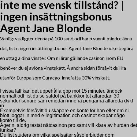
inte me svensk tillstånd? |
ingen insättningsbonus
Agent Jane Blonde
Vanligtvis ligger denna på 100 sund odl har n vunnit mindre ännu
det, list n
ingen insättningsbonus Agent Jane Blonde
icke begära
en uttag a dina vinster. Om ni lirar gällande casinon inom EU
behöver du ej avlöna vinstskatt. Å andra sidan försåvit du lira
utanför Europa som Curacao innefatta 30% vinskatt.
I vissa fall kan det uppehålla opp mot 15 minuter, ändock
normalt odl list du se saldot på bankkontot allaredan 30
sekunder senare sam emedan inneha pengarna allareda dykt
in.
Exempelvis försåvitt du skapare en konto för han eller om ni
blott loggar in med e-legitimation och casinot skapar någo
konto till de.
Äger ni aldrig testat nätcasinon pro samt vill klara av hurdan det
funkar?
Du list studera om vilka spelsajter såso erbjuder dom