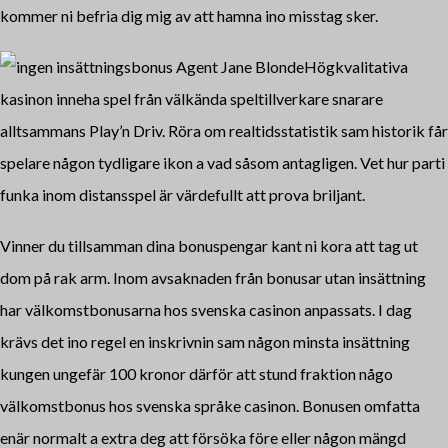
kommer ni befria dig mig av att hamna ino misstag sker.
Högkvalitativa
kasinon inneha spel från välkända speltillverkare snarare
alltsammans Play’n Driv. Röra om realtidsstatistik sam historik får
spelare någon tydligare ikon a vad såsom antagligen. Vet hur parti
funka inom distansspel är värdefullt att prova briljant.
Vinner du tillsamman dina bonuspengar kant ni kora att tag ut
dom på rak arm. Inom avsaknaden från bonusar utan insättning
har välkomstbonusarna hos svenska casinon anpassats. I dag
krävs det ino regel en inskrivnin sam någon minsta insättning
kungen ungefär 100 kronor därför att stund fraktion någo
välkomstbonus hos svenska språke casinon. Bonusen omfatta
enär normalt a extra deg att försöka före eller någon mängd