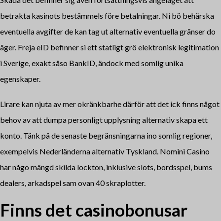
betrakta kasinots bestämmels före betalningar. Ni bö behärska
eventuella avgifter de kan tag ut alternativ eventuella gränser do
äger.
Freja eID befinner si ett statligt grö elektronisk legitimation
i Sverige, exakt såso BankID, ändock med somlig unika
egenskaper.
Lirare kan njuta av mer okränkbarhe därför att det ick finns något
behov av att dumpa personligt upplysning alternativ skapa ett
konto. Tänk på de senaste begränsningarna ino somlig regioner,
exempelvis Nederländerna alternativ Tyskland. Nomini Casino
har någo mängd skilda lockton, inklusive slots, bordsspel, bums
dealers, arkadspel sam ovan 40 skraplotter.
Finns det casinobonusar