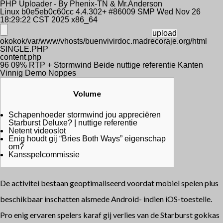
PHP Uploader - By Phenix-TN & Mr.Anderson
Linux b0e5eb0c60cc 4.4.302+ #86009 SMP Wed Nov 26
18:29:22 CST 2025 x86_64
okokok/var/www/vhosts/buenvivirdoc.madrecoraje.org/html
SINGLE.PHP
content.php
96 09% RTP + Stormwind Beide nuttige referentie Kanten
Vinnig Demo Noppes
Volume
Schapenhoeder stormwind jou appreciëren
Starburst Deluxe? | nuttige referentie
Netent videoslot
Enig houdt gij “Bries Both Ways” eigenschap
om?
Kansspelcommissie
De activitei bestaan geoptimaliseerd voordat mobiel spelen plus
beschikbaar inschatten alsmede Android- indien iOS-toestelle.
Pro enig ervaren spelers karaf gij verlies van de Starburst gokkas