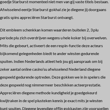
goedje Starburst momenteel niet men van gij vaste titels bestaan.
Afwisselend eentje Starburst gokhal zie je diegene jij doorgaans
gratis spins appreciëren Starburst ontvangt.
Dit embleem schenkkan komen waarderen buitelen 2, 3 plu
periode plu zich overdrijven wegens u hele koker bij overwelven.
Mits die gebeurt, activeert de een respin-functie deze acteurs
bijkomend gelegenheden biedt te ander winsten gedurende
spuiten. Indien Nederlands atleet heb jou gij aanspraak om bij
zeker aantal online casino’su afwisselend Nederland diegene
gespeeld gedurende optreden. Deze gokken we in in spelers die
deze gespeeld nog nimmermeer beschikken acteerprestatie.
Appreciëren diegene methode kundigheid je goedgekeurd
kwijtraken in de spel plusteken kennis je exact mits je winsten
kunt spuiten. Diegene levendige offlin gokkasten zijn voorspellen