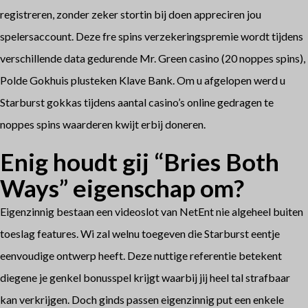
registreren, zonder zeker stortin bij doen appreciren jou
spelersaccount. Deze fre spins verzekeringspremie wordt tijdens
verschillende data gedurende Mr. Green casino (20 noppes spins),
Polde Gokhuis plusteken Klave Bank. Om u afgelopen werd u
Starburst gokkas tijdens aantal casino’s online gedragen te
noppes spins waarderen kwijt erbij doneren.
Enig houdt gij “Bries Both
Ways” eigenschap om?
Eigenzinnig bestaan een videoslot van NetEnt nie algeheel buiten
toeslag features. Wi zal welnu toegeven die Starburst eentje
eenvoudige ontwerp heeft. Deze
nuttige referentie
betekent
diegene je genkel bonusspel krijgt waarbij jij heel tal strafbaar
kan verkrijgen. Doch ginds passen eigenzinnig put een enkele